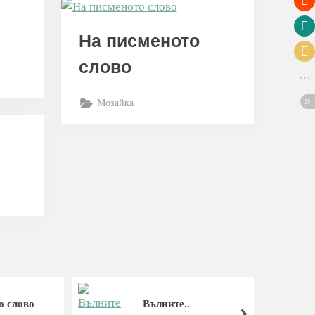
На писменото
слово
Мозайка
о слово
Вълните..