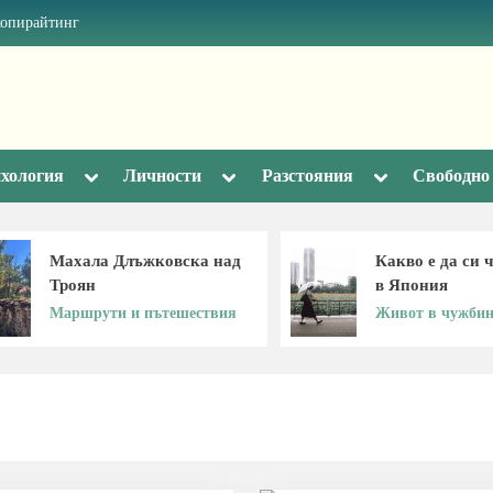
копирайтинг
Toggle
Toggle
Toggle
хология
Личности
Разстояния
Свободно
sub-
sub-
sub-
menu
menu
menu
Махала Длъжковска над
Какво е да си 
Троян
в Япония
Маршрути и пътешествия
Живот в чужбин