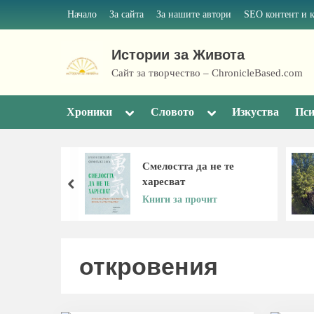
Skip
Начало
За сайта
За нашите автори
SEO контент и 
to
content
Истории за Живота
Сайт за творчество – ChronicleBased.com
Toggle
Toggle
Хроники
Словото
Изкуства
Пси
sub-
sub-
menu
menu
ва..
Смелостта да не те
сгъвач на
харесват
prev
 порок
Книги за прочит
откровения