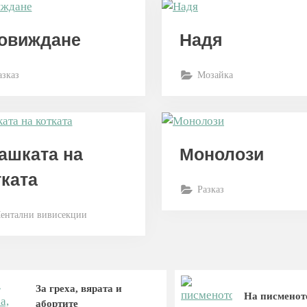
овиждане
Надя
азказ
Мозайка
ашката на
Монолози
тката
Разказ
ентални вивисекции
За греха, вярата и
На писменот
абортите