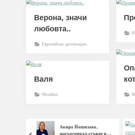
Верона, значи
Пр
любовта..
Р
Европейски дестинации
Оп
Валя
ко
Мозайка
М
Акира Йошизава..
магьосникът-сгъвач на