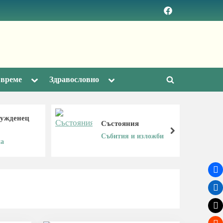
Facebook
page
Toggle
Toggle
 време
Здравословно
Toggle
sub-
sub-
menu
menu
search
form
чужденец
Състояния
next
Събития и изложби
а