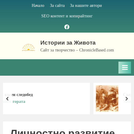
Skip
Начало
За сайта
За нашите автори
to
SEO контент и копирайтинг
content
Facebook
page
Истории за Живота
Сайт за творчество – ChronicleBased.com
ед
Съединението на Бъ
prev
nex
Минало на Българи
Личностно развитие