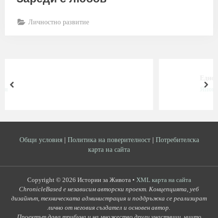
Личностно развитие
Едно момиче
prev
nex
Японска поезия
Общи условия
|
Политика на поверителност
|
Потребителска
карта на сайта
Copyright © 2026 Истории за Живота •
XML карта на сайта
ChronicleBased е независим авторски проект. Концепцията, уеб
дизайнът, техническата администрация и поддръжка се реализират
лично от неговия създател и основен автор.
Проектът дава трибуна и на множество други участници, чиито