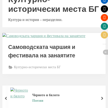
исторически места БГ
Култура и история – неразделни.
Самоводската чаршия и
фестивала на занаятите
Културно-исторически места БГ
Черното и бялото
prev
nex
Поезия