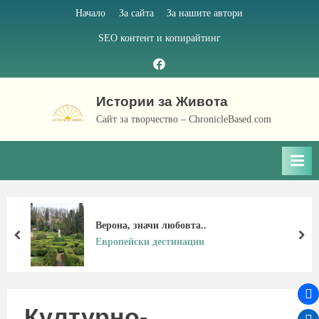
Skip
Начало
За сайта
За нашите автори
to
SEO контент и копирайтинг
content
Facebook
page
Истории за Живота
Сайт за творчество – ChronicleBased.com
Верона, значи любовта..
prev
nex
Европейски дестинации
Културно-