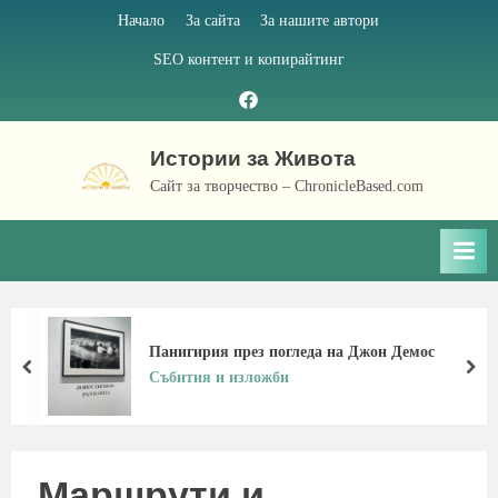
Skip
Начало
За сайта
За нашите автори
to
SEO контент и копирайтинг
content
Facebook
page
Истории за Живота
Сайт за творчество – ChronicleBased.com
Панигирия през погледа на Джон Демос
prev
nex
Събития и изложби
Маршрути и