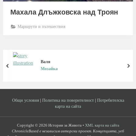
Махала Длъжковска над Троян
Маршрути и пътешествия
Валя
prev
nex
Мозайка
Общи условия
|
Политика на поверителност
|
Потребителска
карта на сайта
Copyright © 2026 Истории за Живота •
XML карта на сайта
ChronicleBased е независим авторски проект. Концепцията, уеб