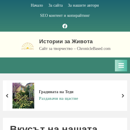
Skip
Начало
За сайта
За нашите автори
to
SEO контент и копирайтинг
content
Facebook
page
Истории за Живота
Сайт за творчество – ChronicleBased.com
Градината на Теди
prev
nex
Раздавачи на щастие
Вкусът на нашата