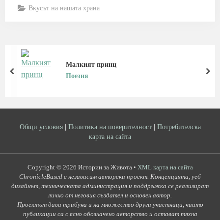
Вкусът на нашата храна
Малкият принц
prev
nex
Поезия
Общи условия
|
Политика на поверителност
|
Потребителска
карта на сайта
Copyright © 2026 Истории за Живота •
XML карта на сайта
ChronicleBased е независим авторски проект. Концепцията, уеб
дизайнът, техническата администрация и поддръжка се реализират
лично от неговия създател и основен автор.
Проектът дава трибуна и на множество други участници, чиито
публикации са с ясно обозначено авторство и остават тяхна