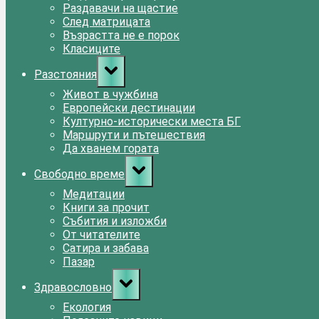
Раздавачи на щастие
След матрицата
Възрастта не е порок
Класиците
Toggle
Разстояния
sub-
menu
Живот в чужбина
Европейски дестинации
Културно-исторически места БГ
Маршрути и пътешествия
Да хванем гората
Toggle
Свободно време
sub-
menu
Медитации
Книги за прочит
Събития и изложби
От читателите
Сатира и забава
Пазар
Toggle
Здравословно
sub-
menu
Екология