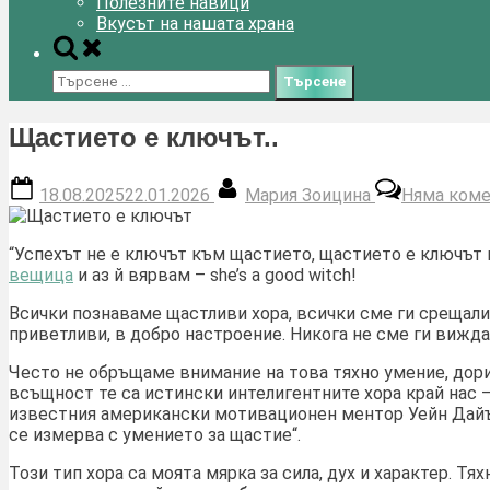
Полезните навици
Вкусът на нашата храна
Toggle
search
Търсене
form
за:
Щастието е ключът..
Posted
By
18.08.2025
22.01.2026
Мария Зоицина
Няма коме
on
“Успехът не е ключът към щастието, щастието е ключът 
вещица
и аз й вярвам – she’s a good witch!
Всички познаваме щастливи хора, всички сме ги срещали 
приветливи, в добро настроение. Никога не сме ги вижда
Често не обръщаме внимание на това тяхно умение, дор
всъщност те са истински интелигентните хора край нас –
известния американски мотивационен ментор Уейн Дайър,
се измерва с умението за щастие“.
Този тип хора са моята мярка за сила, дух и характер. Т