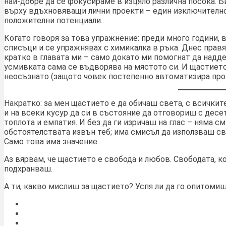
най-добре да се фокусираме в изцяло различна посока. Б
върху вдъхновяващи лични проекти – един изключително
положителни потенциали..
Когато говоря за това упражнение: преди много години, 
списъци и се упражнявах с химикалка в ръка. Днес прав
кратко в главата ми – само докато ми помогнат да наддел
усмивката сама се въдворява на мястото си. И щастието 
неосъзнато (защото човек постепенно автоматизира проц
Накратко: за мен щастието е да обичаш света, с всичкит
и на всеки кусур да си в състояние да отговориш с десе
топлота и емпатия. И без да ги изричаш на глас – няма с
обстоятелствата извън теб; има смисъл да използваш св
Само това има значение.
Аз вярвам, че щастието е свобода и любов. Свободата, к
подхранваш.
А ти, какво мислиш за щастието? Успя ли да го опитомиш 