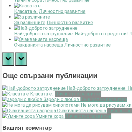
Умните хора
Личностно развитие
Класата е..
Личностно развитие
За различните
Личностно развитие
Най-доброто затруднение. Най-доброто предстои!
Л
Очакванията насреща
Личностно развитие
prev
next
Още свързани публикации
Най-доброто затруднение. Н
Класата е..
Личностно развитие
Зареди с любов
Личностно развитие
Не мога да рисувам х
Очакванията насреща
Личностно
Умните хора
Личностно развитие
Вашият коментар