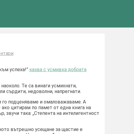
за
нтари
Щастието
е
ключът..
към успеха!”
казва с усмивка добрата
наоколо. Те са винаги усмихнати,
ли сърдити, недоволни, напрегнати.
и го подценяваме и омаловажаваме. А
 ако цитирам по памет от една книга на
 звучи така: „Степента на интелигентност
яхното вътрешно усещане за щастие е