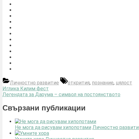
Tags:
Личностно развитие
открития
,
познание
,
цялост
Навигация
Previous
Иглика Килим фест
Post:
Next
Легендата за Дарума – символ на постоянството
Post:
Свързани публикации
Не мога да рисувам хипопотами
Личностно развити