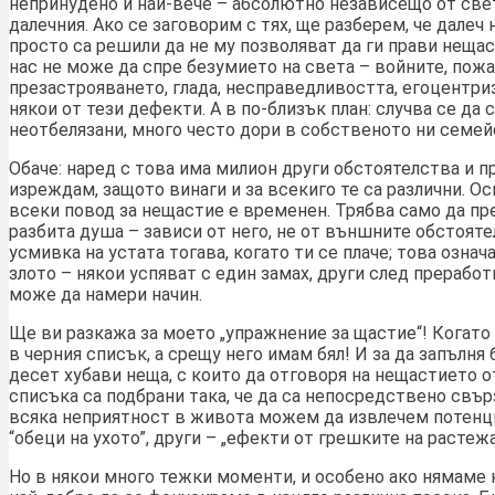
непринудено и най-вече – абсолютно независещо от света
далечния. Ако се заговорим с тях, ще разберем, че далеч 
просто са решили да не му позволяват да ги прави нещас
нас не може да спре безумието на света – войните, пожа
презастрояването, глада, несправедливостта, егоцентри
някои от тези дефекти. А в по-близък план: случва се да
неотбелязани, много често дори в собственото ни семей
Обаче: наред с това има милион други обстоятелства и п
изреждам, защото винаги и за всекиго те са различни. Ос
всеки повод за нещастие е временен. Трябва само да пр
разбита душа – зависи от него, не от външните обстоятел
усмивка на устата тогава, когато ти се плаче; това озна
злото – някои успяват с един замах, други след преработк
може да намери начин.
Ще ви разкажа за моето „упражнение за щастие“! Когато 
в черния списък, а срещу него имам бял! И за да запълня
десет хубави неща, с които да отговоря на нещастието о
списъка са подбрани така, че да са непосредствено свър
всяка неприятност в живота можем да извлечем потенци
“обеци на ухото”, други – „ефекти от грешките на растежа“
Но в някои много тежки моменти, и особено ако нямаме 