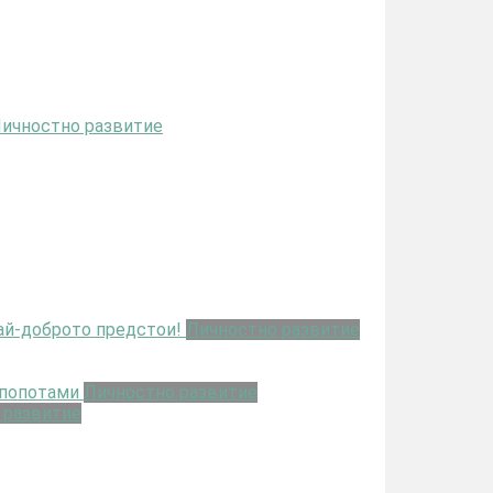
ичностно развитие
ай-доброто предстои!
Личностно развитие
ипопотами
Личностно развитие
 развитие