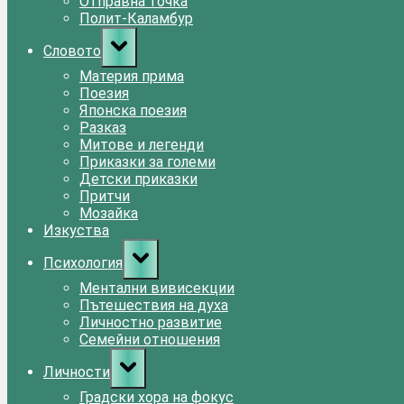
Отправна точка
Полит-Каламбур
Toggle
Словото
sub-
menu
Материя прима
Поезия
Японска поезия
Разказ
Митове и легенди
Приказки за големи
Детски приказки
Притчи
Мозайка
Изкуства
Toggle
Психология
sub-
menu
Ментални вивисекции
Пътешествия на духа
Личностно развитие
Семейни отношения
Toggle
Личности
sub-
menu
Градски хора на фокус