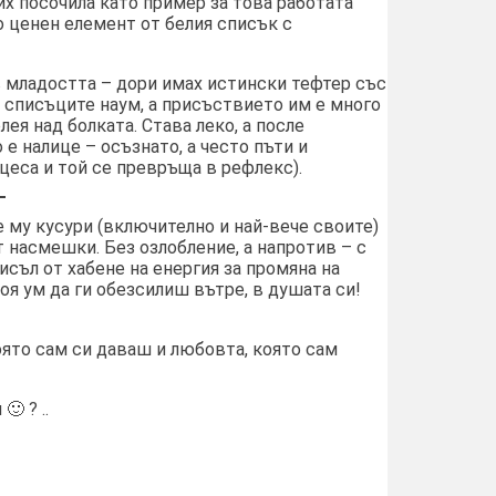
их посочила като пример за това работата
 ценен елемент от белия списък с
в младостта – дори имах истински тефтер със
я списъците наум, а присъствието им е много
ея над болката. Става леко, а после
е налице – осъзнато, а често пъти и
еса и той се превръща в рефлекс).
е му кусури (включително и най-вече своите)
т насмешки. Без озлобление, а напротив – с
мисъл от хабене на енергия за промяна на
оя ум да ги обезсилиш вътре, в душата си!
оято сам си даваш и любовта, която сам
 ? ..