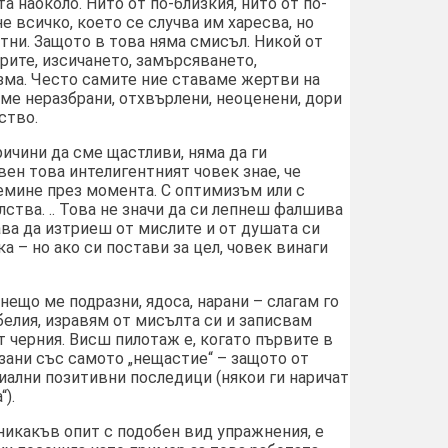
 наоколо. Нито от по-близкия, нито от по-
не всичко, което се случва им харесва, но
тни. Защото в това няма смисъл. Никой от
рите, изсичането, замърсяването,
зма. Често самите ние ставаме жертви на
 сме неразбрани, отхвърлени, неоценени, дори
ство.
ричини да сме щастливи, няма да ги
вен това интелигентният човек знае, че
емине през момента. С оптимизъм или с
ства. .. Това не значи да си лепнеш фалшива
чава да изтриеш от мислите и от душата си
а – но ако си постави за цел, човек винаги
нещо ме подразни, ядоса, нарани – слагам го
 белия, изравям от мисълта си и записвам
т черния. Висш пилотаж е, когато първите в
зани със самото „нещастие“ – защото от
ални позитивни последици (някои ги наричат
).
никакъв опит с подобен вид упражнения, е