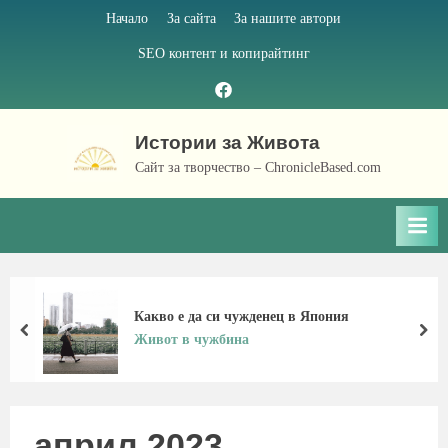
Skip
Начало
За сайта
За нашите автори
to
SEO контент и копирайтинг
content
Facebook
page
Истории за Живота
Сайт за творчество – ChronicleBased.com
Какво е да си чужденец в Япония
prev
nex
Живот в чужбина
април 2023