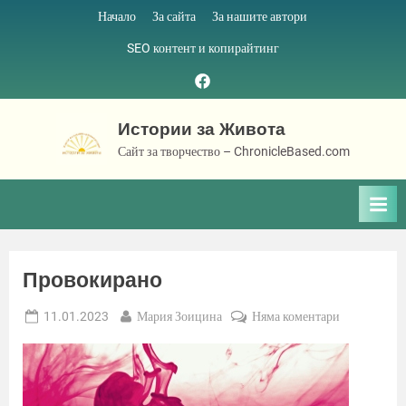
Skip
Начало
За сайта
За нашите автори
to
SEO контент и копирайтинг
content
Facebook
page
Истории за Живота
Сайт за творчество – ChronicleBased.com
Провокирано
Posted
By
за
11.01.2023
Мария Зоицина
Няма коментари
on
Провокиран