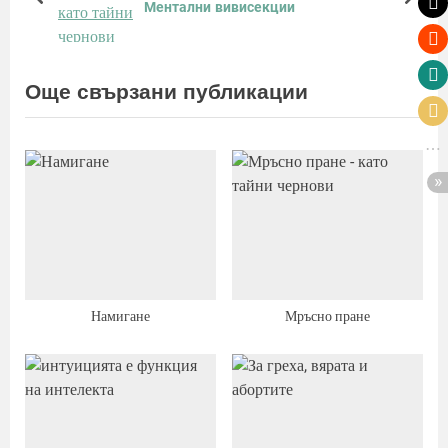
s
t
prev
next
Ментални вивисекции
P
:
o
s
Още свързани публикации
t
:
Намигане
Мръсно пране