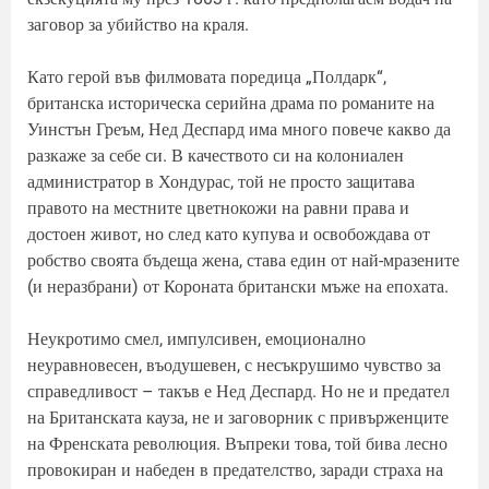
заговор за убийство на краля.
Като герой във филмовата поредица „Полдарк“,
британска историческа серийна драма по романите на
Уинстън Греъм, Нед Деспард има много повече какво да
разкаже за себе си. В качеството си на колониален
администратор в Хондурас, той не просто защитава
правото на местните цветнокожи на равни права и
достоен живот, но след като купува и освобождава от
робство своята бъдеща жена, става един от най-мразените
(и неразбрани) от Короната британски мъже на епохата.
Неукротимо смел, импулсивен, емоционално
неуравновесен, въодушевен, с несъкрушимо чувство за
справедливост – такъв е Нед Деспард. Но не и предател
на Британската кауза, не и заговорник с привърженците
на Френската революция. Въпреки това, той бива лесно
провокиран и набеден в предателство, заради страха на