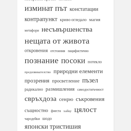
изминат път
констатации
контрапункт
магия
криво огледало
несъвършенства
метафори
нещата от живота
откровения
отстояния
пацифистично
познание
посоки
потекло
природни елементи
предизвикателство
пъзел
прозрения
просветление
размишления
радикално
самодостатъчност
свръхдоза
съкровения
сенрю
цялост
същностно
фиеста
хайку
шодо
чародейки
японски тристишия