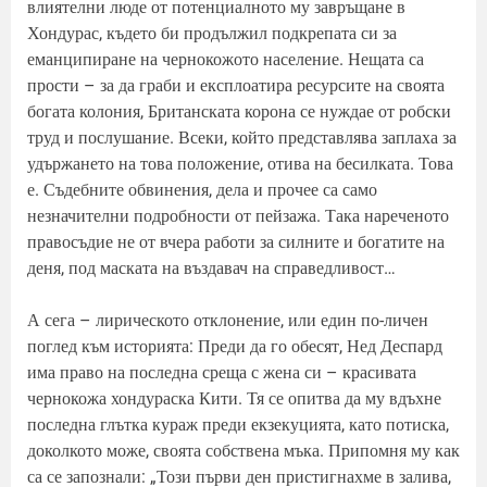
влиятелни люде от потенциалното му завръщане в
Хондурас, където би продължил подкрепата си за
еманципиране на чернокожото население. Нещата са
прости – за да граби и експлоатира ресурсите на своята
богата колония, Британската корона се нуждае от робски
труд и послушание. Всеки, който представлява заплаха за
удържането на това положение, отива на бесилката. Това
е. Съдебните обвинения, дела и прочее са само
незначителни подробности от пейзажа. Така нареченото
правосъдие не от вчера работи за силните и богатите на
деня, под маската на въздавач на справедливост…
А сега – лирическото отклонение, или един по-личен
поглед към историята: Преди да го обесят, Нед Деспард
има право на последна среща с жена си – красивата
чернокожа хондураска Кити. Тя се опитва да му вдъхне
последна глътка кураж преди екзекуцията, като потиска,
доколкото може, своята собствена мъка. Припомня му как
са се запознали: „Този първи ден пристигнахме в залива,