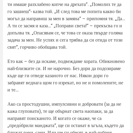
ти имаше разхлабено копче на дрехата“. „Помолих те да
го зашиеш“- казва той. „И след това ме попита какво би
могъл да направиш за мен в замяна“ – припомня тя. „Да…
А ти се засмя и каза…“ „Поправи света!“ – прекъсва го и
допълва тя. „Опасявам се, че това се оказа твърде голяма
задача за мен. Не успях и сега трябва да си отида от този
свят“, горчиво обобщава той.
Ето как – без да искаме, подвеждаме хората. Обикновено
най-близките си. И не нарочно. Без дори да подозираме
къде ще ги отведе казаното от нас. Някои дори го
забравят веднага щом го изрекат, но не и помолените, не
и те…
Ако са простодушни, импулсивни и добровати (за да не
кажа глуповати), те ще обърнат света наопаки, за да
направят поисканото. И когато се окаже, че са
„предо̀брили манджата“, ще си останат в ъгъла, където да
ближат рани, сами. Или ще ги обесят, в най-добрия