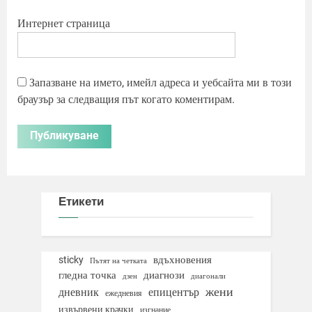
Интернет страница
Запазване на името, имейл адреса и уебсайта ми в този
браузър за следващия път когато коментирам.
Етикети
вдъхновения
sticky
Пътят на четката
гледна точка
диагнози
дзен
диагонали
жени
дневник
епицентър
ежедневия
извървени крачки
изгнание