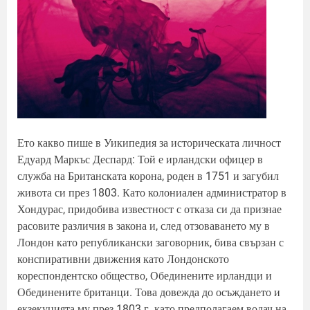
Ето какво пише в Уикипедия за историческата личност
Едуард Маркъс Деспард: Той е ирландски офицер в
служба на Британската корона, роден в 1751 и загубил
живота си през 1803. Като колониален администратор в
Хондурас, придобива известност с отказа си да признае
расовите различия в закона и, след отзоваването му в
Лондон като републикански заговорник, бива свързан с
конспиративни движения като Лондонското
кореспондентско общество, Обединените ирландци и
Обединените британци. Това довежда до осъждането и
екзекуцията му през 1803 г. като предполагаем водач на