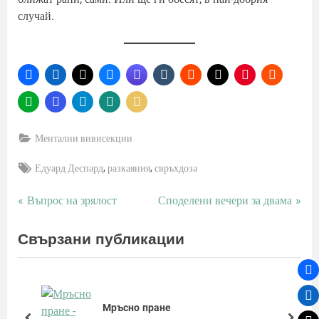
случай.
Ментални вивисекции
Tags:
,
,
Едуард Деспард
разкаяния
свръхдоза
P
N
Въпрос на зрялост
Споделени вечери за двама
Навигация
r
e
e
x
Свързани публикации
v
t
i
P
o
o
u
s
Мръсно пране