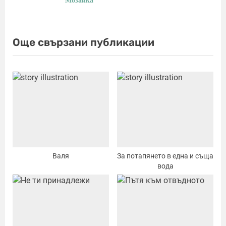
Мозайка
P
:
o
s
Още свързани публикации
t
:
Валя
За потапянето в една и съща
вода