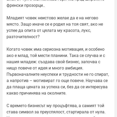
френски прозорци..
Младият човек неистово желае да е на негово
място. Защо иначе се е родил на тоя свят, ако не
успее да опита от цялата му красота, лукс,
разточителност?
Когато човек има сериозна мотивация, и особено
ако е млад, той мести планини. Така се случва и с
нашия младеж: създава свой бизнес, започва с
нищо повече от идея и много амбиция.
Първоначалните неуспехи и трудности не го спират,
а напротив – мотивират го още повече. Научава се
да плаща цената за успеха си, без да се интересува
какво причинява на околните.
С времето бизнесът му процъфтява, а самият той
става символ за преуспялост, стартирала от нула.