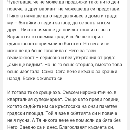
Чувстваше, че не може да продължи така нито ден
повече, а друг вариант не можеше да си представи.
Никога нямаше да отиде да живее в дома и града
му – бягайки от един затвор, да се запъти към
друг.. Никога нямаше да поиска това и от него.
Вариантът с големия град й се беше сторил
единственото приемливо бягство. Но сега й се
искаше да беше говорила с Него за тази
възможност – сериозно и без увъртания от рода:
„ами ще видим“. Но не го беше сторила, вместо това
беше избягала. Сама. Сега вече е късно за крачки
назад. Всеки с живота си.
И тогава те се срещнаха. Съвсем неромантично, в
кварталния супермаркет. Също като преди години,
когато съдбите им се кръстосаха на онзи паметен
градски площад. Той я взе в обятията си и повече
не я пусна. А Тя никога вече не помисли да бяга без
Него. Заедно са и днес. Благославят късмета си,