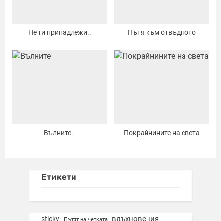
Не ти принадлежи..
Пътя към отвъдното
Вълните..
Покрайнините на света
Етикети
вдъхновения
sticky
Пътят на четката