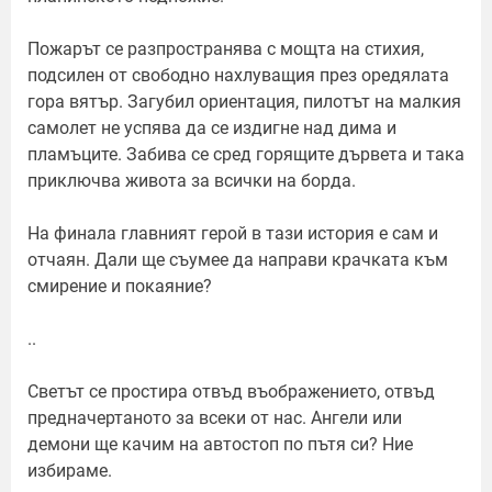
Пожарът се разпространява с мощта на стихия,
подсилен от свободно нахлуващия през оредялата
гора вятър. Загубил ориентация, пилотът на малкия
самолет не успява да се издигне над дима и
пламъците. Забива се сред горящите дървета и така
приключва живота за всички на борда.
На финала главният герой в тази история е сам и
отчаян. Дали ще съумее да направи крачката към
смирение и покаяние?
..
Светът се простира отвъд въображението, отвъд
предначертаното за всеки от нас. Ангели или
демони ще качим на автостоп по пътя си? Ние
избираме.