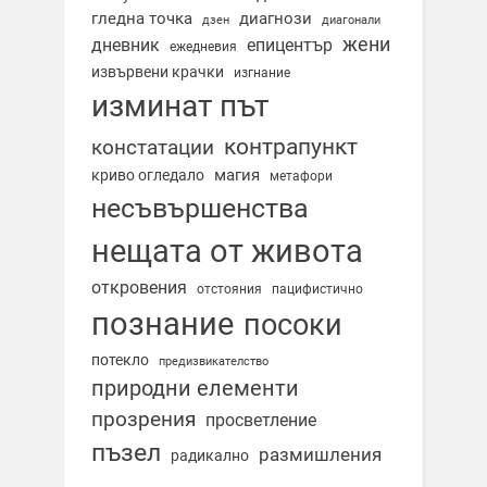
гледна точка
диагнози
дзен
диагонали
жени
дневник
епицентър
ежедневия
извървени крачки
изгнание
изминат път
контрапункт
констатации
магия
криво огледало
метафори
несъвършенства
нещата от живота
откровения
отстояния
пацифистично
познание
посоки
потекло
предизвикателство
природни елементи
прозрения
просветление
пъзел
размишления
радикално