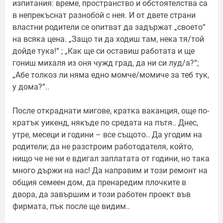
изпитания: време, пространство и обстоятелства са
в непрекъснат разнобой с нея. И от двете страни
властни родители се опитват да задържат „своето“
на всяка цена. „Защо ти да ходиш там, нека тя/той
дойде тука!“ ; „Как ще си оставиш работата и ще
гониш михаля из оня чужд град, да ни си луд/a?“;
„Абе толкоз ли няма едно момче/момиче за теб тук,
у дома?“..
После откраднати мигове, кратка ваканция, още по-
кратък уикенд, някъде по средата на пътя.. Днес,
утре, месеци и години – все същото.. Да угодим на
родители; да не разстроим работодателя, който,
нищо че не ни е вдигал заплатата от години, но така
много държи на нас! Да направим и този ремонт на
общия семеен дом, да пренаредим плочките в
двора, да завършим и този работен проект във
фирмата, пък после ще видим..