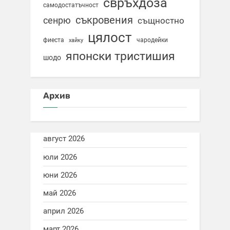
свръхдоза
самодостатъчност
съкровения
сенрю
същностно
цялост
фиеста
чародейки
хайку
японски тристишия
шодо
Архив
август 2026
юли 2026
юни 2026
май 2026
април 2026
март 2026