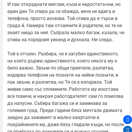
И пак откраднати мигове, къси и недостатъчни, но
един ден Тя спира да се обажда, вече не вдига и
телефона, просто изчезва. Той отива да я търси в
града й. Намира там отчаяните й родители, но те не
знаят нищо за нея. Събрала малко багаж, казала, че
отива на поредния уикенд и духнала. Ни следа..
Той е отчаян. Разбира, че е загубил единственото,
на което държи; единственото, което някога му е
било важно. Звъни по общи приятели, разпитва,
издирва телефони на познати на нейни познати, и
пак звъни, и разпитва, но Тя се е изпарила. Той
живее само със спомените. Работата му изостава
все повече, и накрая работодателят сам го помолва
да напусне. Събира багажа си и заминава за
големия град. Преди години бяха мечтали двамата
заедно да заживеят в малко кварталче в
покрайнините му, даже бяха гледали къщи, но после
се прибраха по домовете си и всичко отшумя.