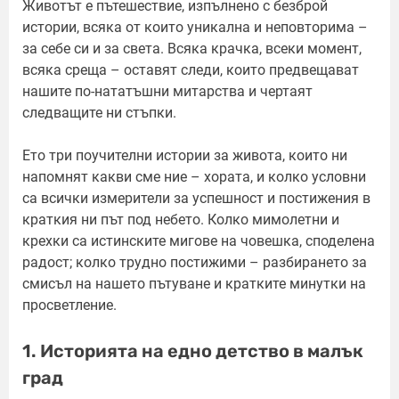
Животът е пътешествие, изпълнено с безброй
истории, всяка от които уникална и неповторима –
за себе си и за света. Всяка крачка, всеки момент,
всяка среща – оставят следи, които предвещават
нашите по-нататъшни митарства и чертаят
следващите ни стъпки.
Ето три поучителни истории за живота, които ни
напомнят какви сме ние – хората, и колко условни
са всички измерители за успешност и постижения в
краткия ни път под небето. Колко мимолетни и
крехки са истинските мигове на човешка, споделена
радост; колко трудно постижими – разбирането за
смисъл на нашето пътуване и кратките минутки на
просветление.
1. Историята на едно детство в малък
град