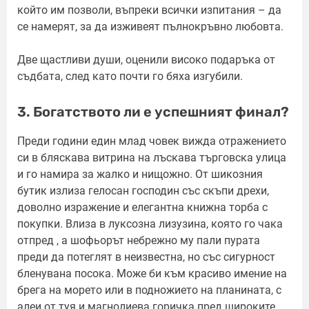
който им позволи, въпреки всички изпитания – да
се намерят, за да изживеят пълнокръвно любовта.
Две щастливи души, оценили високо подаръка от
съдбата, след като почти го бяха изгубили.
3. Богатството ли е успешният финал?
Преди години един млад човек вижда отражението
си в бляскава витрина на лъскава търговска улица
и го намира за жалко и нищожно. От шикозния
бутик излиза гелосан господин със скъпи дрехи,
доволно изражение и елегантна книжна торба с
покупки. Влиза в луксозна лизузина, която го чака
отпред , а шофьорът небрежно му пали пурата
преди да потеглят в неизвестна, но със сигурност
бленувана посока. Може би към красиво имение на
брега на морето или в подножието на планината, с
алеи от туя и магнолиева горичка пред широките