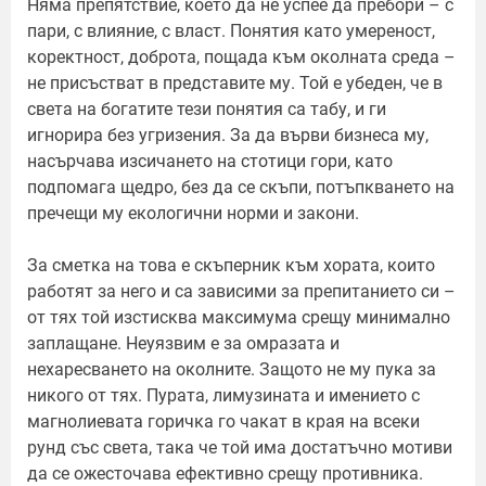
Няма препятствие, което да не успее да пребори – с
пари, с влияние, с власт. Понятия като умереност,
коректност, доброта, пощада към околната среда –
не присъстват в представите му. Той е убеден, че в
света на богатите тези понятия са табу, и ги
игнорира без угризения. За да върви бизнеса му,
насърчава изсичането на стотици гори, като
подпомага щедро, без да се скъпи, потъпкването на
пречещи му екологични норми и закони.
За сметка на това е скъперник към хората, които
работят за него и са зависими за препитанието си –
от тях той изстисква максимума срещу минимално
заплащане. Неуязвим е за омразата и
нехаресването на околните. Защото не му пука за
никого от тях. Пурата, лимузината и имението с
магнолиевата горичка го чакат в края на всеки
рунд със света, така че той има достатъчно мотиви
да се ожесточава ефективно срещу противника.