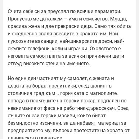
Счита себе си за преуспял по всички параметри.
Пропуснахме да кажем – има и семейство. Млада,
красива жена и две прекрасни деца. Само тях обича
и ежедневно сваля звездите в краката им. Най-
луксозните ваканции, най-шикарските дрехи, най-
скъпите телефони, коли и играчки. Охолството е
неговата самоотплата за всички причинени щети
отвъд високите стени на имението.
Но един ден частният му самолет, с жената и
децата на борда, прелитайки, след шопинг в
столичния град към .. горичката с магнолиите,
попада в пламъците на горски пожар, подпален по
невнимание от фаса на работник-дървосекач. Сред
същите онези горски масиви, които биват
безмилостно изсичани, за да набавят материал за
предприятието му, въпреки протестите на хората от
планинското подножие.