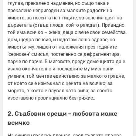
глупав, прекалено надменен, но също така и
прекалено непригоден за малките радости на
живота, за песента на птиците, за зеления цвят на
дърветата (отвъд плода, който раждат). Привидно
той има всичко – жена, деца с вече свои семейства,
дом, щедра пенсия, и недотам лошо здраве, но
животът му, лишен от наложения през годините
‘сериозен’ смисъл, постепенно се дефрагментира,
парче по парче. В миговете, преди деменцията да е
изяла окончателно и последните му мисловни
умения, той мечтае единствено за малкото градче,
от което се е измъкнал с цената на всичко; за
морето, в което е плувал като риба; за своето
изоставено провинциално безгрижие..
2. Съдбовни срещи – любовта може
всичко
На оживен градски площад, сред тълпата от хора,