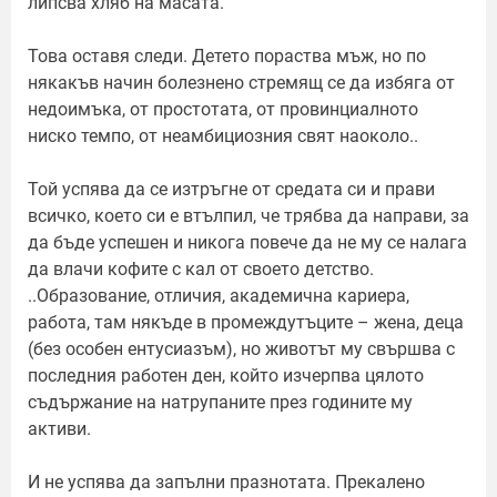
липсва хляб на масата.
Това оставя следи. Детето пораства мъж, но по
някакъв начин болезнено стремящ се да избяга от
недоимъка, от простотата, от провинциалното
ниско темпо, от неамбициозния свят наоколо..
Той успява да се изтръгне от средата си и прави
всичко, което си е втълпил, че трябва да направи, за
да бъде успешен и никога повече да не му се налага
да влачи кофите с кал от своето детство.
..Образование, отличия, академична кариера,
работа, там някъде в промеждутъците – жена, деца
(без особен ентусиазъм), но животът му свършва с
последния работен ден, който изчерпва цялото
съдържание на натрупаните през годините му
активи.
И не успява да запълни празнотата. Прекалено