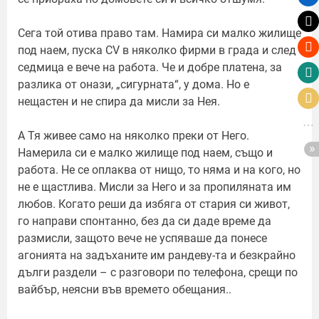
Сега той отива право там. Намира си малко жилище
под наем, пуска CV в няколко фирми в града и след
седмица е вече на работа. Че и добре платена, за
разлика от онази, „сигурната“, у дома. Но е
нещастен и не спира да мисли за Нея.
А Тя живее само на няколко преки от Него.
Намерила си е малко жилище под наем, също и
работа. Не се оплаква от нищо, то няма и на кого, но
не е щастлива. Мисли за Него и за пропиляната им
любов. Когато реши да избяга от стария си живот,
го направи спонтанно, без да си даде време да
размисли, защото вече не успяваше да понесе
агонията на задъханите им рандеву-та и безкрайно
дълги раздели – с разговори по телефона, срещи по
вайбър, неясни във времето обещания..