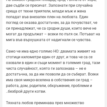
две съдби се пресичат. Запознати при случайна
среща от техни приятели, млади мъж и жена
попадат във внезапен плен на любовта. Един
поглед се оказва достатъчен, за да почувстват, че
си принадлежат, че са сродни души, които вече не
могат да продължат – всеки по пътя си. Потъват на
мига във върхушката от надигнали се чувства.
Само че има едно голямо НО: двамата живеят на
стотици километри един от друг, и това че са се
озовали в един и същи момент в големия град, тази
чиста случайност, която ги запознава – не е
достатъчна, за да им позволи да се съберат. Всеки
има своя микро-вселена в собствения си град –
работа, дом, родители, обкръжение, проблеми и
..безброй други котви.
Тяхната любов преминава през множество