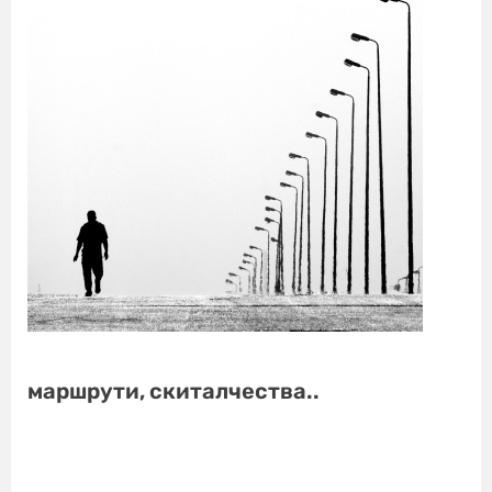
маршрути, скиталчества..
Поучителни истории за живота Поучителни истории за живота
Поучителни истории за живота Поучителни истории за живота