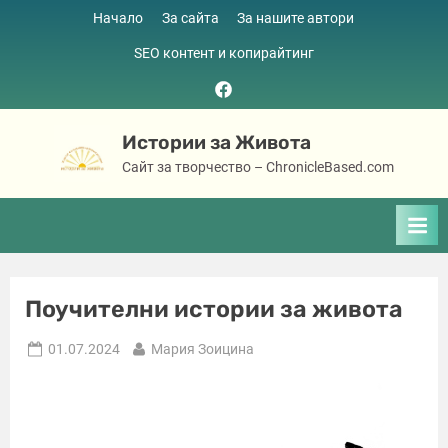
Skip
Начало
За сайта
За нашите автори
to
SEO контент и копирайтинг
content
Facebook
page
Истории за Живота
Сайт за творчество – ChronicleBased.com
Поучителни истории за живота
Posted
By
01.07.2024
Мария Зоицина
on