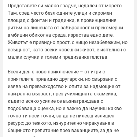
Представете си малко градче, недалеч от морето.
Там, сред често безлюдните улици и скромен
площад с фонтан и градинка, в провинциалния
ритъм на лишената от забързаност и прекомерни
амбиции обиколна среда, израства едно дете.
Животът е привидно прост, с нищо незабележим, но
всъщност, като всеки човешки живот, е изпълнен с
малки случки и големи предизвикателства.
Всеки ден е ново приключение – от игри с
приятелите, привидно другарски, но свързани с
изява на превъзходство и опити за надмощие от
най-ранна възраст; през училищната скамейка,
където всяко усилие се възнаграждава с
подобаваща оценка, но е важно да научиш какво
точно ти носи точки, за да не пилееш излишен
ресурс; до тежкото, изнурително чиракуване в
бащиното препитание през ваканциите, за да не