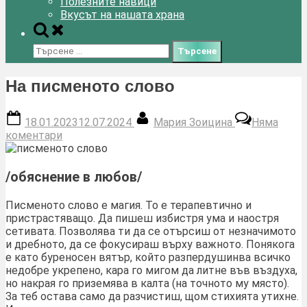
Полезните навици
Вкусът на нашата храна
Toggle
search
Търсене
form
за:
На писменото слово
Posted
By
18.01.2023
12.07.2024
Мария Зоицина
Няма
on
за
коментари
На
писменото
слово
/обяснение в любов/
Писменото слово е магия. То е терапевтично и
пристрастяващо. Да пишеш избистря ума и наостря
сетивата. Позволява ти да се отърсиш от незначимото
и дребното, да се фокусираш върху важното. Понякога
е като буреносен вятър, който разпердушинва всичко
недобре укрепено, кара го мигом да литне във въздуха,
но накрая го приземява в калта (на точното му място).
За теб остава само да разчистиш, щом стихията утихне.