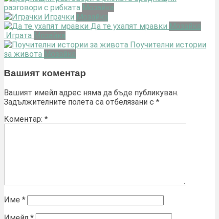
разговори с рибката
Мозайка
Играчки
Мозайка
Да те ухапят мравки
Мозайка
Играта
Мозайка
Поучителни истории
за живота
Мозайка
Вашият коментар
Вашият имейл адрес няма да бъде публикуван.
Задължителните полета са отбелязани с
*
Коментар:
*
Име
*
Имейл
*