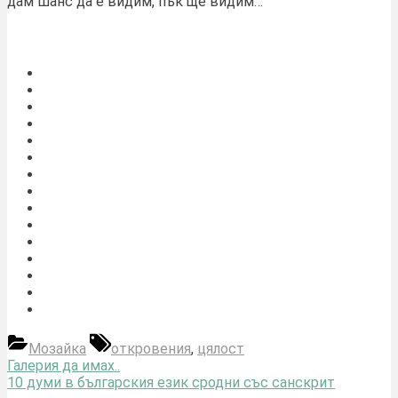
дам шанс да е видим, пък ще видим…
писменото слово писменото слово писменото слово писменото
слово
Tags:
Мозайка
откровения
,
цялост
Навигация
Previous
Галерия да имах..
Post:
Next
10 думи в българския език сродни със санскрит