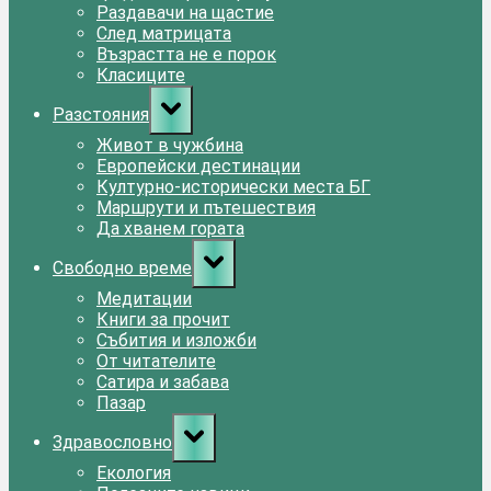
Раздавачи на щастие
След матрицата
Възрастта не е порок
Класиците
Toggle
Разстояния
sub-
menu
Живот в чужбина
Европейски дестинации
Културно-исторически места БГ
Маршрути и пътешествия
Да хванем гората
Toggle
Свободно време
sub-
menu
Медитации
Книги за прочит
Събития и изложби
От читателите
Сатира и забава
Пазар
Toggle
Здравословно
sub-
menu
Екология