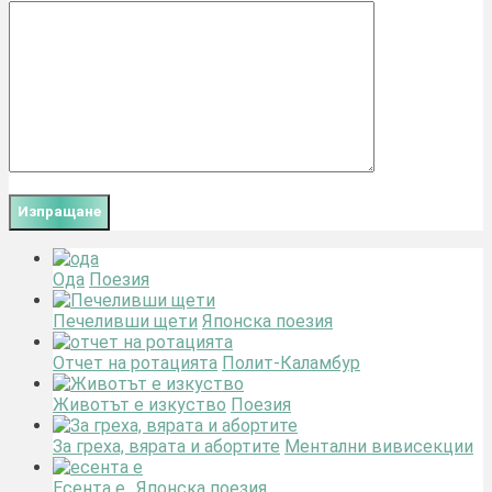
Ода
Поезия
Печеливши щети
Японска поезия
Отчет на ротацията
Полит-Каламбур
Животът е изкуство
Поезия
За греха, вярата и абортите
Ментални вивисекции
Есента е..
Японска поезия