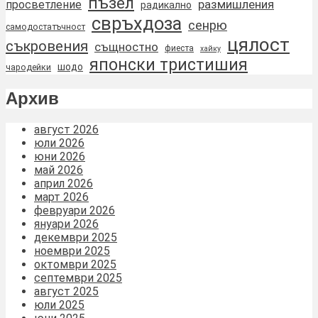
пъзел
размишления
просветление
радикално
свръхдоза
сенрю
самодостатъчност
цялост
съкровения
същностно
фиеста
хайку
японски тристишия
шодо
чародейки
Архив
август 2026
юли 2026
юни 2026
май 2026
април 2026
март 2026
февруари 2026
януари 2026
декември 2025
ноември 2025
октомври 2025
септември 2025
август 2025
юли 2025