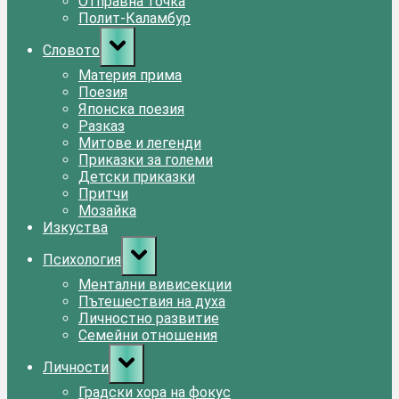
Отправна точка
Полит-Каламбур
Toggle
Словото
sub-
menu
Материя прима
Поезия
Японска поезия
Разказ
Митове и легенди
Приказки за големи
Детски приказки
Притчи
Мозайка
Изкуства
Toggle
Психология
sub-
menu
Ментални вивисекции
Пътешествия на духа
Личностно развитие
Семейни отношения
Toggle
Личности
sub-
menu
Градски хора на фокус