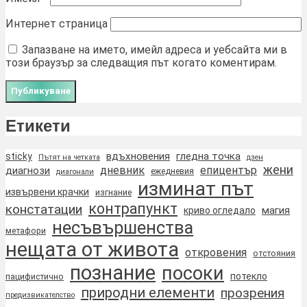
Интернет страница
Запазване на името, имейл адреса и уебсайта ми в
този браузър за следващия път когато коментирам.
Етикети
вдъхновения
гледна точка
sticky
Пътят на четката
дзен
жени
дневник
епицентър
диагнози
ежедневия
диагонали
изминат път
извървени крачки
изгнание
контрапункт
констатации
магия
криво огледало
несъвършенства
метафори
нещата от живота
откровения
отстояния
познание
посоки
потекло
пацифистично
природни елементи
прозрения
предизвикателство