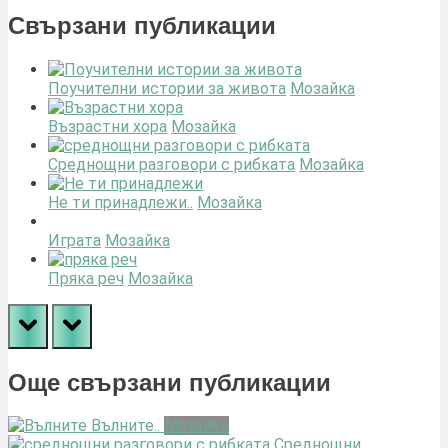
Post:
Свързани публикации
Поучителни истории за живота
Мозайка
Възрастни хора
Мозайка
Среднощни разговори с рибката
Мозайка
Не ти принадлежи..
Мозайка
Играта
Мозайка
Пряка реч
Мозайка
prev
next
Още свързани публикации
Вълните..
Мозайка
Среднощни