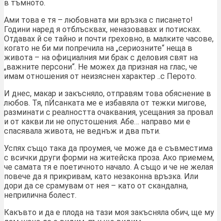
в тъмното.
Ами това е тя – любовната ми връзка с писането!
Години наред я отблъсквах, неназовавах и потисках.
Отдавах й се тайно и почти греховно, в малките часове,
когато не би ми попречила на „сериозните“ неща в
живота – на официалния ми брак с деловия свят на
„важните персони“. Не можех да призная на глас, че
имам отношения от неизяснен характер ..с Перото.
И днес, макар и закъсняло, отправям това обяснение в
любов. Тя, пЍсанката ме е избавяла от тежки мигове,
разминати с реалността очаквания, усещания за провал
и от какви ли не опустошения. Абе… направо ми е
спасявала живота, не веднъж и два пъти.
Успях също така да проумея, че може да е съвместима
с всички други форми на житейска проза. Ако приемем,
че самата тя е поетичното начало. А също и че не желая
повече да я прикривам, като незаконна връзка. Или
дори да се срамувам от нея – като от скандална,
неприлична болест.
Какъвто и да е плода на тази моя закъсняла обич, ще му