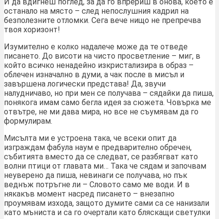
И да вдигнеш поглед, за да го впрериш в онова, което е
останало на място – след непослушния кадрил на
безполезните отломки. Сега вече нищо не препречва
твоя хоризонт!
Изумително е колко надалече може да те отведе
писането. До висоти на чисто просветление – миг, в
който всичко ненадейно изкристализира в образ –
облечен изначално в думи, а чак после в мисъл и
завършена логически представа! Да, звучи
налудничаво, но при мен се получава – сядайки да пиша,
понякога имам само бегла идея за сюжета. Човърка ме
отвътре, не ми дава мира, но все не съумявам да го
формулирам.
Мисълта ми е устроена така, че всеки опит да
изграждам фабула наум е предварително обречен,
събитията вместо да се следват, се разбягват като
волни птици от главата ми… Така че сядам и започвам
неуверено да пиша, невинаги се получава, но пък
веднъж потръгне ли – Словото само ме води. И в
някакъв момент насред писането – внезапно
проумявам изхода, защото думите сами са се нанизали
като мъниста и са го очертали като бляскащи светулки