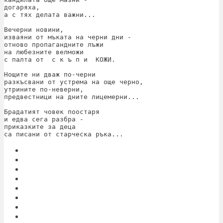
догаряха,

а с тях делата важни...

Вечерни новини,

изваяни от мъката на черни дни -

отново пропагандните лъжи

на любезните велможи

с палта от  с к ъ п и  КОЖИ.

Нощите ни дваж по-черни

разкъсвани от устрема на още черно,

утрините по-неверни,

предвестници на дните лицемерни...

Брадатият човек поостаря

и едва сега разбра -

приказките за деца

са писани от старческа ръка...