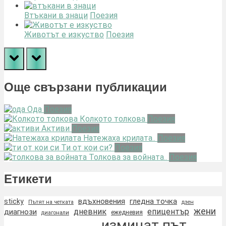
Втъкани в знаци
Поезия
Животът е изкуство
Поезия
prev
next
Още свързани публикации
Ода
Поезия
Колкото толкова
Поезия
Активи
Поезия
Натежаха крилата..
Поезия
Ти от кои си?
Поезия
Толкова за войната..
Поезия
Етикети
вдъхновения
гледна точка
sticky
Пътят на четката
дзен
жени
дневник
епицентър
диагнози
ежедневия
диагонали
изминат път