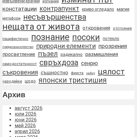
извървени крачки
изгнание
контрапункт
констатации
магия
криво огледало
несъвършенства
метафори
нещата от живота
откровения
отстояния
познание
посоки
потекло
пацифистично
природни елементи
прозрения
предизвикателство
пъзел
размишления
просветление
радикално
свръхдоза
сенрю
самодостатъчност
цялост
съкровения
същностно
фиеста
хайку
японски тристишия
шодо
чародейки
Архив
август 2026
юли 2026
юни 2026
май 2026
април 2026