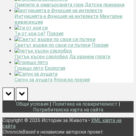
Лампите в омагьосаната гора
Детски приказки
Интуицията е функция на интелекта
Ментални
вивисекции
Ти от кои си?
Поезия
Светът върви по свои си пътеки
Поезия
Петък късен следобед
Да хванем гората
Горещо лято
Екология
Сапун за душата
Японска поезия
prev
next
Общи условия
|
Политика на поверителност
|
Потребителска карта на сайта
Copyright © 2026 Истории за Живота •
XML карта на
сайта
ChronicleBased е независим авторски проект.