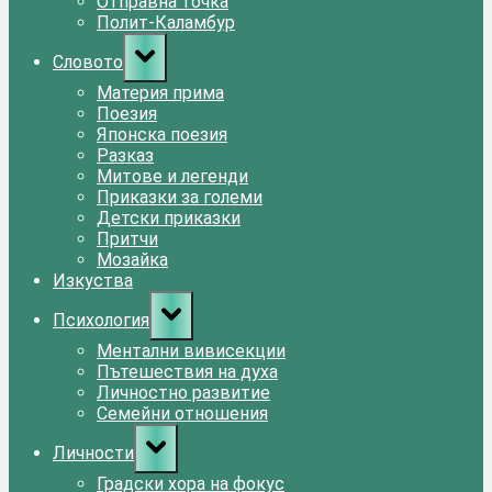
Отправна точка
Полит-Каламбур
Toggle
Словото
sub-
menu
Материя прима
Поезия
Японска поезия
Разказ
Митове и легенди
Приказки за големи
Детски приказки
Притчи
Мозайка
Изкуства
Toggle
Психология
sub-
menu
Ментални вивисекции
Пътешествия на духа
Личностно развитие
Семейни отношения
Toggle
Личности
sub-
menu
Градски хора на фокус