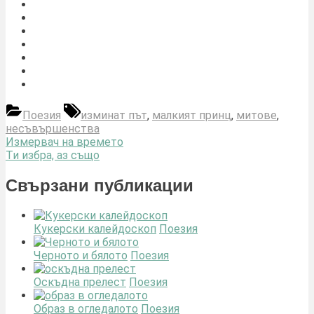
Tags:
Поезия
изминат път
,
малкият принц
,
митове
,
несъвършенства
Навигация
Previous
Измервач на времето
Post:
Next
Ти избра, аз също
Post:
Свързани публикации
Кукерски калейдоскоп
Поезия
Черното и бялото
Поезия
Оскъдна прелест
Поезия
Образ в огледалото
Поезия