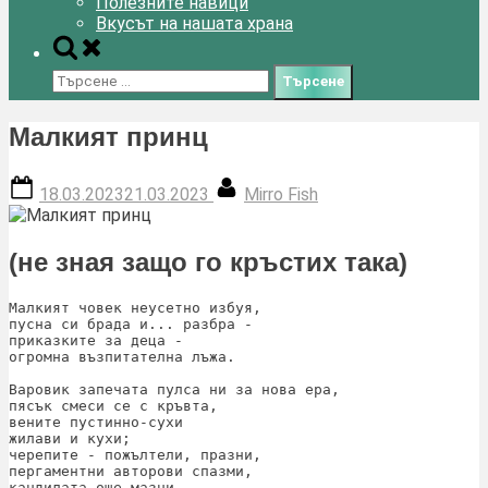
Полезните навици
Вкусът на нашата храна
Toggle
search
Търсене
form
за:
Малкият принц
Posted
By
18.03.2023
21.03.2023
Mirro Fish
on
(не зная защо го кръстих така)
Малкият човек неусетно избуя,

пусна си брада и... разбра -

приказките за деца -

огромна възпитателна лъжа.

Варовик запечата пулса ни за нова ера,

пясък смеси се с кръвта,

вените пустинно-сухи

жилави и кухи;

черепите - пожълтели, празни,

пергаментни авторови спазми,

кандилата още мазни -
