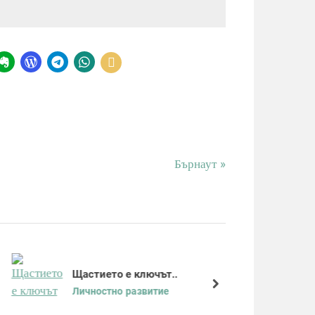
N
Бърнаут
e
x
t
P
o
s
Щастието е ключът..
t
next
Личностно развитие
: