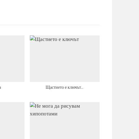
а
Щастието е ключът..