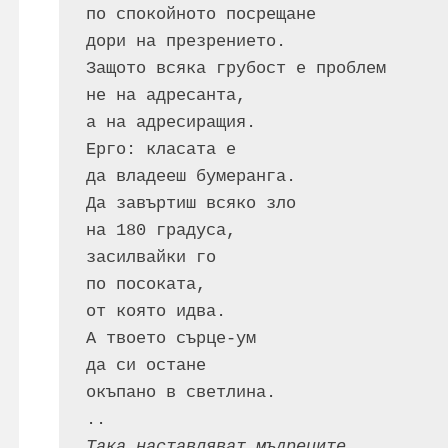
по спокойното посрещане 
дори на презрението.
Защото всяка грубост е проблем
не на адресанта, 
а на адресиращия.
Ерго: класата е 
да владееш бумеранга.
Да завъртиш всяко зло
на 180 градуса,
засилвайки го 
по посоката, 
от която идва.
А твоето сърце-ум
да си остане 
окъпано в светлина.
..
Така наставляват мъдреците.