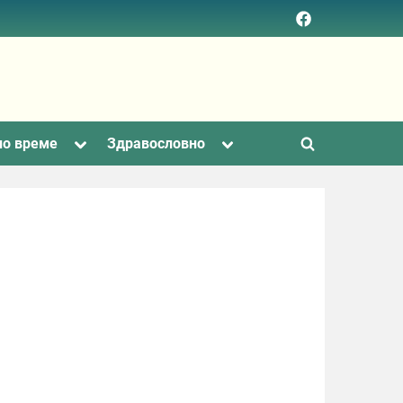
Facebook
page
Toggle
Toggle
но време
Здравословно
Toggle
sub-
sub-
menu
menu
search
form