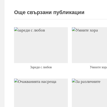
o
s
Още свързани публикации
t
:
Зареди с любов
Умните хор