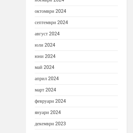
октомври 2024
септември 2024
август 2024
юли 2024
юни 2024
май 2024
април 2024
март 2024
февруари 2024
януари 2024
атруднение. Най-
За различните
тои!
Личностно развитие
декември 2023
витие