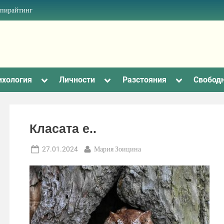
опирайтинг
Toggle
Toggle
Toggle
ихология
Личности
Разстояния
Свобод
sub-
sub-
sub-
menu
menu
menu
Класата е..
Posted
By
27.01.2024
Мария Зоицина
on