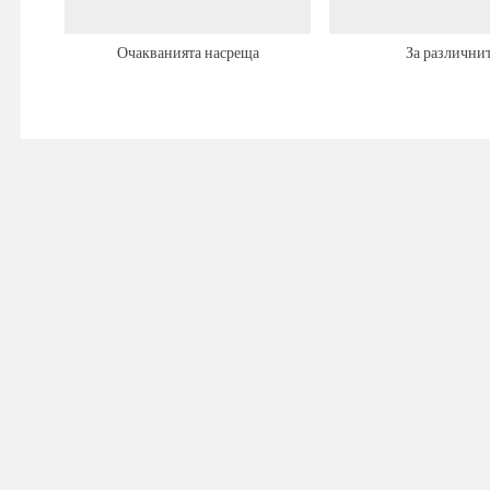
Очакванията насреща
За различни