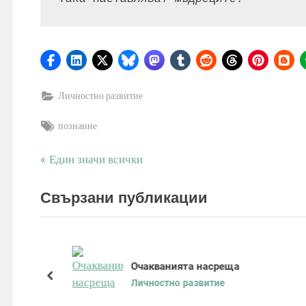
Личностно развитие
Tags:
познание
P
Един значи всички
Навигация
r
e
Свързани публикации
v
i
o
u
Очакванията насреща
s
prev
Личностно развитие
P