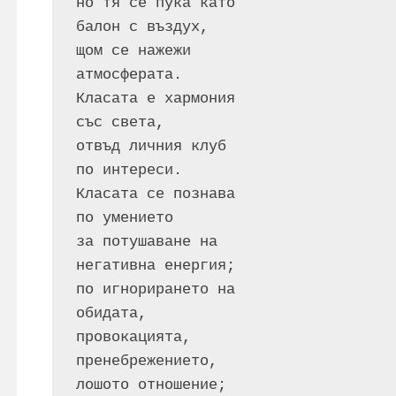
но тя се пука като 
балон с въздух,
щом се нажежи
атмосферата. 
Класата е хармония
със света, 
отвъд личния клуб 
по интереси.
Класата се познава
по умението
за потушаване на 
негативна енергия; 
по игнорирането на
обидата,
провокацията,
пренебрежението,
лошото отношение;