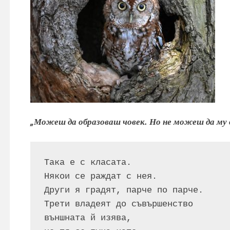
„Можеш да образоваш човек. Но не можеш да му 
Така е с класата.
Някои се раждат с нея.
Други я градят, парче по парче.
Трети владеят до съвършенство
външната й изява,