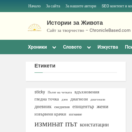
Skip
Начало
За сайта
За нашите автори
SEO контент и к
to
content
Истории за Живота
Сайт за творчество – ChronicleBased.com
Toggle
Toggle
Хроники
Словото
Изкуства
Пс
sub-
sub-
menu
menu
Етикети
вдъхновения
sticky
Пътят на четката
гледна точка
диагнози
дзен
диагонали
жени
дневник
епицентър
ежедневия
извървени крачки
изгнание
изминат път
констатации