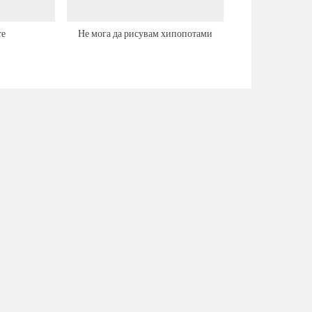
те
Не мога да рисувам хипопотами