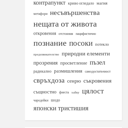
контрапункт
магия
криво огледало
несъвършенства
метафори
нещата от живота
откровения
отстояния
пацифистично
познание
посоки
потекло
природни елементи
предизвикателство
пъзел
прозрения
просветление
размишления
радикално
самодостатъчност
свръхдоза
съкровения
сенрю
цялост
същностно
фиеста
хайку
шодо
чародейки
японски тристишия