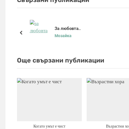
i
o
u
и
s
За любовта..
P
prev
Мозайка
o
s
t
Още свързани публикации
:
Когато умът е чист
Възрастни хо