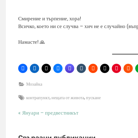
Смирение и търпение, хора!
Всичко, което ни се случва – хич не е случайно (въп
Намасте! 🙏
Мозайка
Tags:
,
,
контрапункт
нещата от живота
пускане
P
Януари – предвестникът
Навигация
r
e
v
Свързани публикации