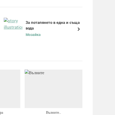
P
o
s
За потапянето в една и съща
t
вода
:
next
Мозайка
ра
Вълните..