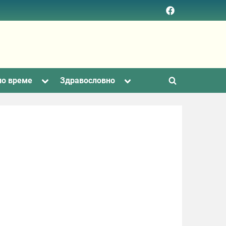
Facebook
page
Toggle
Toggle
но време
Здравословно
Toggle
sub-
sub-
menu
menu
search
form