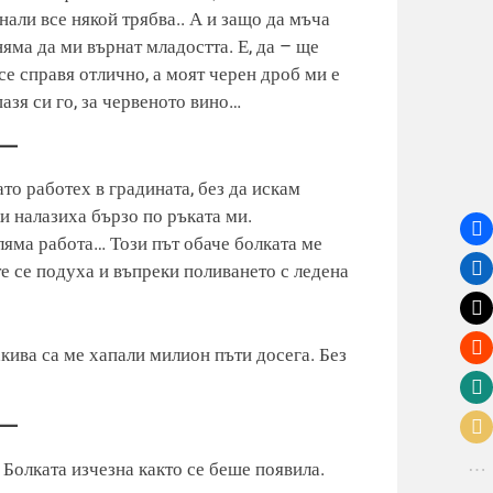
нали все някой трябва.. А и защо да мъча
яма да ми върнат младостта. Е, да – ще
се справя отлично, а моят черен дроб ми е
пазя си го, за червеното вино…
ато работех в градината, без да искам
ки налазиха бързо по ръката ми.
ляма работа… Този път обаче болката ме
те се подуха и въпреки поливането с ледена
кива са ме хапали милион пъти досега. Без
 Болката изчезна както се беше появила.