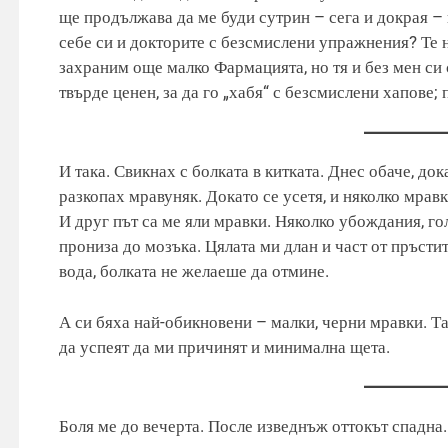
ще продължава да ме буди сутрин – сега и докрая – 
себе си и докторите с безсмислени упражнения? Те н
захраним още малко Фармацията, но тя и без мен си 
твърде ценен, за да го „хабя“ с безсмислени хапове; 
И така. Свикнах с болката в китката. Днес обаче, док
разкопах мравуняк. Докато се усетя, и няколко мрав
И друг път са ме яли мравки. Няколко убождания, го
прониза до мозъка. Цялата ми длан и част от пръсти
вода, болката не желаеше да отмине.
А си бяха най-обикновени – малки, черни мравки. Та
да успеят да ми причинят и минимална щета.
Боля ме до вечерта. После изведнъж оттокът спадна.