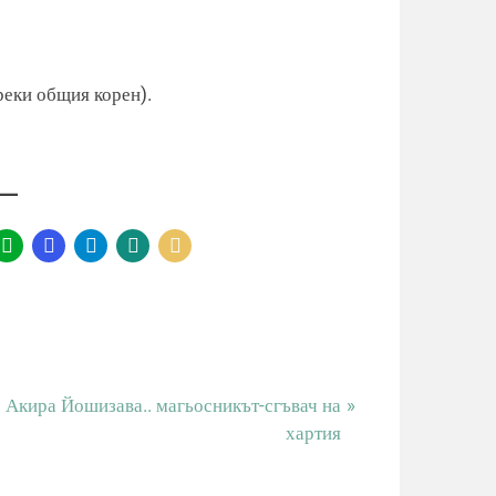
реки общия корен).
N
Акира Йошизава.. магьосникът-сгъвач на
e
хартия
x
t