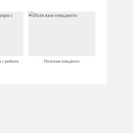
 с рибката
Пътя към отвъдното