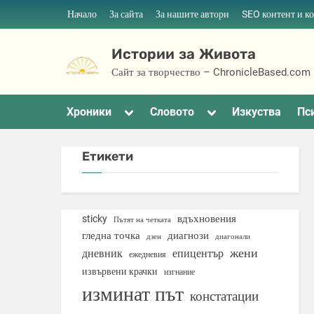
Skip
Начало
За сайта
За нашите автори
SEO контент и к
to
content
Истории за Живота
Сайт за творчество – ChronicleBased.com
Toggle
Toggle
Хроники
Словото
Изкуства
Пс
sub-
sub-
menu
menu
Етикети
вдъхновения
sticky
Пътят на четката
гледна точка
диагнози
дзен
диагонали
жени
дневник
епицентър
ежедневия
извървени крачки
изгнание
изминат път
констатации