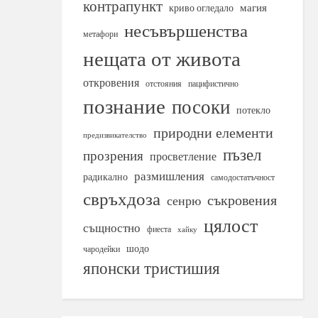
контрапункт
магия
криво огледало
несъвършенства
метафори
нещата от живота
откровения
отстояния
пацифистично
познание
посоки
потекло
природни елементи
предизвикателство
пъзел
прозрения
просветление
размишления
радикално
самодостатъчност
свръхдоза
съкровения
сенрю
цялост
същностно
фиеста
хайку
шодо
чародейки
японски тристишия