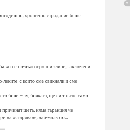
овингодишно, хронично страдание беше
збавят от по-дългосрочни злини, заключени
о-леките, с които сме свикнали и сме
ето боли – тя, болката, ще си тръгне само
ни причинят щета, няма гаранция че
ори на остаряване, най-малкото…