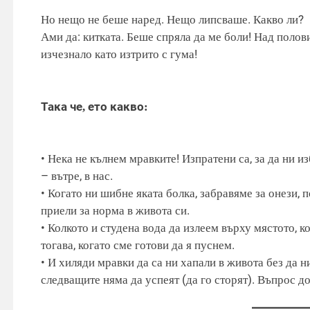
Но нещо не беше наред. Нещо липсваше. Какво ли?
Ами да: китката. Беше спряла да ме боли! Над пол
изчезнало като изтрито с гума!
Така че, ето какво:
• Нека не кълнем мравките! Изпратени са, за да ни и
– вътре, в нас.
• Когато ни шибне яката болка, забравяме за онези, п
приели за норма в живота си.
• Колкото и студена вода да излеем върху мястото, ко
тогава, когато сме готови да я пуснем.
• И хиляди мравки да са ни хапали в живота без да 
следващите няма да успеят (да го сторят). Въпрос д