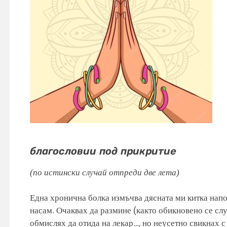
благословии под прикритие
(по истински случай отпреди две лета)
Една хронична болка измъчва дясната ми китка напо
насам. Очаквах да размине (както обикновено се слу
обмислях да отида на лекар…, но неусетно свикнах с н