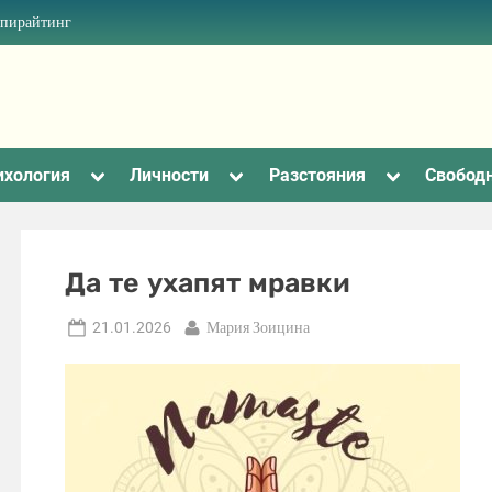
опирайтинг
Toggle
Toggle
Toggle
ихология
Личности
Разстояния
Свобод
sub-
sub-
sub-
menu
menu
menu
Да те ухапят мравки
Posted
By
21.01.2026
Мария Зоицина
on