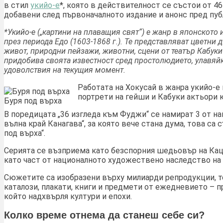
в стил
укийо-е
*, която в действителност се състои от 46
добавени след първоначалното издание и анонс пред пуб
*Укийо-е („картини на плаващия свят“) е жанр в японското
през периода Едо (1603-1868 г.). Те представляват цветни
живот, природни пейзажи, животни, сцени от театър Кабук
придобива своята известност сред простолюдието, улавяйк
удоволствия на текущия момент.
Работата на Хокусай в жанра укийо-е
портрети на гейши и Кабуки актьори 
Буря под върха
В поредицата „36 изгледа към Фуджи“ се намират 3 от на
вълна край Канагава“, за която вече стана дума, това са 
под върха“.
Серията се възприема като безспорния шедьовър на Кац
като част от националното художествено наследство на 
Сюжетите са изобразени върху милиарди репродукции, те
каталози, плакати, книги и предмети от ежедневието – п
който надхвърля култури и епохи.
Колко време отнема да станеш себе си?