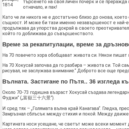
търсенето на своя личен почерк и се преражда 
1814
отначало, и пак!
Като че ли никога не е достатъчно близо до онова, коет
същност. И може би тази именно незавършеност е най-е
продължава да упорства докрай в своето преоткривателс
който го доближава до съвършенството.
Време за рекапитулации, време за дръзнов
На 70 повечето хора обобщават живота си. Някои пишат 
На 70 Хокусай започва да го разбира – живота си. Той са
рисувал, не заслужава внимание.“ Доброто все още пред
Вълната. Застигане по Пътя.. 36 изгледа 
Около 70-73 годишна възраст Хокусай създава легендарн
Фуджи“ („富嶽三十六景“).
И сред тях – „Голямата вълна край Канагава“. Гледка, пр
Замръзнал сблъсък между стихия и покой. Между движен
Картината носи усещане, че светът може всеки момент 