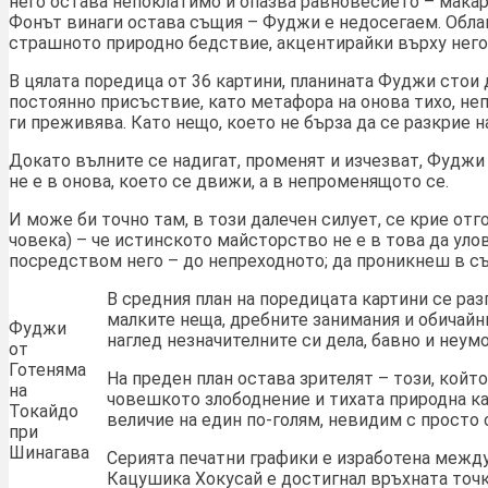
него остава непоклатимо и опазва равновесието – макар
Фонът винаги остава същия – Фуджи е недосегаем. Облац
страшното природно бедствие, акцентирайки върху нег
В цялата поредица от 36 картини, планината Фуджи стои 
постоянно присъствие, като метафора на онова тихо, неп
ги преживява. Като нещо, което не бърза да се разкрие н
Докато вълните се надигат, променят и изчезват, Фуджи 
не е в онова, което се движи, а в непроменящото се.
И може би точно там, в този далечен силует, се крие отг
човека) – че истинското майсторство не е в това да ул
посредством него – до непреходното; да проникнеш в с
В средния план на поредицата картини се ра
малките неща, дребните занимания и обичайни
Фуджи
наглед незначителните си дела, бавно и неум
от
Готеняма
На преден план остава зрителят – този, койт
на
човешкото злободнение и тихата природна ка
Токайдо
величие на един по-голям, невидим с просто 
при
Шинагава
Серията печатни графики е изработена между 
Кацушика Хокусай е достигнал връхната точк