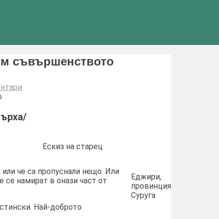
ъм съвършенството
за
нтари
Кацушика
Хокусай
–
ърха/
пътеводител
към
съвършенството
е
Ескиз на старец
, или че са пропуснали нещо. Или
Еджири,
е се намират в онази част от
провинция
Суруга
истински. Най-доброто