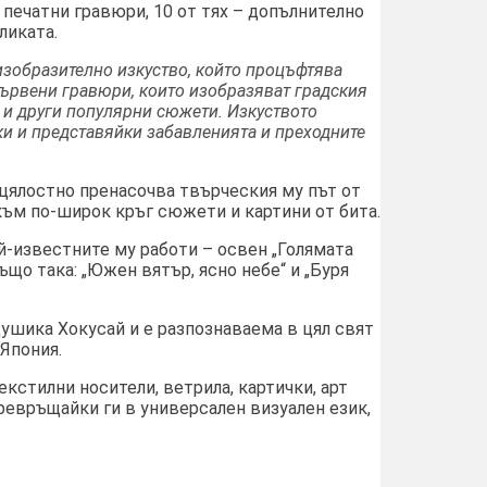
 печатни гравюри, 10 от тях – допълнително
ликата.
 изобразително изкуство, който процъфтява
 дървени гравюри, които изобразяват градския
и и други популярни сюжети. Изкуството
и и представяйки забавленията и преходните
 цялостно пренасочва твърческия му път от
към по-широк кръг сюжети и картини от бита.
й-известните му работи – освен „Голямата
също така: „Южен вятър, ясно небе“ и „Буря
ушика Хокусай и е разпознаваема в цял свят
Япония.
кстилни носители, ветрила, картички, арт
ревръщайки ги в универсален визуален език,