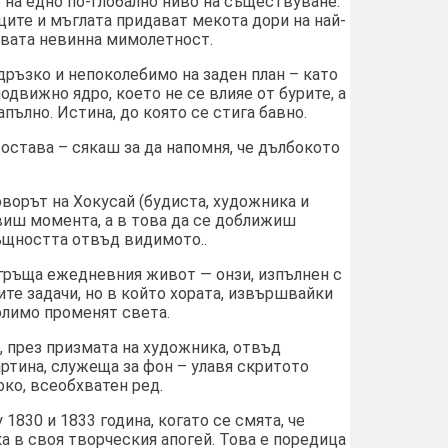
 на едно по-глобално ниво на съществуване.
ите и мъглата придават мекота дори на най-
овата невинна мимолетност.
дръзко и непоколебимо на заден план – като
одвижно ядро, което не се влияе от бурите, а
апълно. Истина, до която се стига бавно.
остава – сякаш за да напомня, че дълбокото
оворът на Хокусай (будиста, художника и
овиш момента, а в това да се доближиш
ъщността отвъд видимото..
згръща ежедневния живот — онзи, изпълнен с
те задачи, но в който хората, извършвайки
олимо променят света.
о, през призмата на художника, отвъд
ртина, служеща за фон – улавя скритото
око, всеобхватен ред.
1830 и 1833 година, когато се смята, че
а в своя творческия апогей. Това е поредица