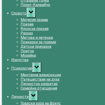
Отправна точка
Полит-Каламбур
Toggle
Словото
sub-
menu
Материя прима
Поезия
Японска поезия
Разказ
Митове и легенди
Приказки за големи
Детски приказки
Притчи
Мозайка
Изкуства
Toggle
Психология
sub-
menu
Ментални вивисекции
Пътешествия на духа
Личностно развитие
Семейни отношения
Toggle
Личности
sub-
menu
Градски хора на фокус