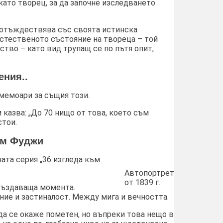
като творец, за да започне изследването
о отъждествява със своята истинска
стественото състояние на твореца – той
тво – като вид трупащ се по пътя опит,
ения..
мемоари за същия този.
м казва: „До 70 нищо от това, което съм
стои.
към Фуджи
ата серия „36 изгледа към
Автопортрет
от 1839 г.
есъздаваща момента.
ие и застиналост. Между мига и вечността.
да се окаже пометен, но въпреки това нещо в