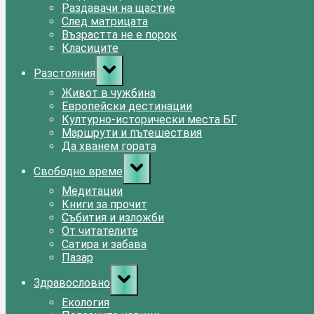
Раздавачи на щастие
След матрицата
Възрастта не е порок
Класиците
Toggle
Разстояния
sub-
menu
Живот в чужбина
Европейски дестинации
Културно-исторически места БГ
Маршрути и пътешествия
Да хванем гората
Toggle
Свободно време
sub-
menu
Медитации
Книги за прочит
Събития и изложби
От читателите
Сатира и забава
Пазар
Toggle
Здравословно
sub-
menu
Екология