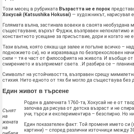
Този месец в рубриката
Възрастта не е порок
представя
Хокусай (Katsushika Hokusai)
— художникът, нарисувал е
Голямата вълна, застинала вовеки в своята необуздана
съществуване; върхът Фуджи, възправен непоклатимо и 
константното усещане за присъствие, дори и когато не е
Тази вълна, която сякаш ще залее и погълне всичко – над
подножието си), но и изразяваща по безпрекословен на
сили – тя е част от философията на живота. И въобще от
смирението и възприемат света. ..И разбира се – планина
Символът на устойчивостта, възправен срещу мимилетна
стихия. Нито едното от тях би могло да съществува без 
Един живот в търсене
Роден в далечната 1760-та, Хокусай не е от тво
започва да рисува от детска възраст и не спира
Сънят
учи, търси и експериментира – безспирно. Но н
на
жената
Един показателен факт: Той променя името си 
на
картини) – според различни източници между 3
рибаря
,