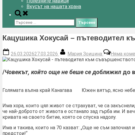
Полезните навици
Вкусът на нашата храна
Toggle
search
Търсене
form
за:
Кацушика Хокусай – пътеводител к
Posted
By
26.03.2026
27.03.2026
Мария Зоицина
Няма коме
on
/
Човекът, който още не беше се доближил
до в
Голямата вълна край Канагава
Южен вятър, ясно неб
Има хора, които цял живот се страхуват, че са закъснели
че най-доброто от живота е останало зад гърба им. И веч
кривата на своeто битие, която се спуска надолу.
Има и такива, които на 70 казват: „Още не съм започнал 
предстои!“