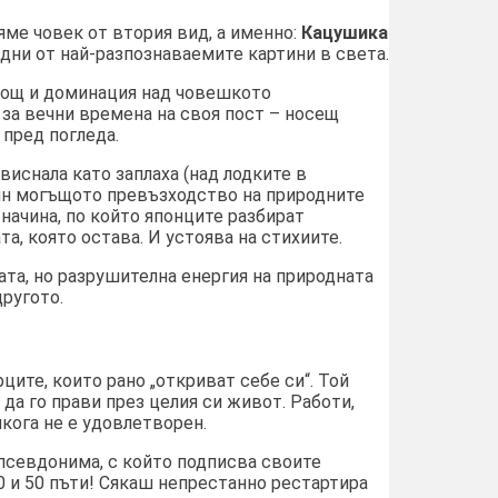
ме човек от втория вид, а именно:
Кацушика
дни от най-разпознаваемите картини в света.
 мощ и доминация над човешкото
за вечни времена на своя пост – носещ
 пред погледа.
виснала като заплаха (над лодките в
чин могъщото превъзходство на природните
 начина, по който японците разбират
та, която остава. И устоява на стихиите.
та, но разрушителна енергия на природната
другото.
рците, които рано „откриват себе си“. Той
 да го прави през целия си живот. Работи,
икога не е удовлетворен.
(псевдонима, с който подписва своите
0 и 50 пъти! Сякаш непрестанно рестартира