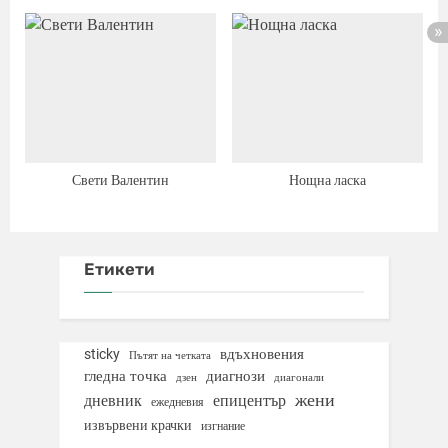
Свети Валентин
Нощна ласка
Етикети
вдъхновения
sticky
Пътят на четката
гледна точка
диагнози
дзен
диагонали
жени
дневник
епицентър
ежедневия
извървени крачки
изгнание