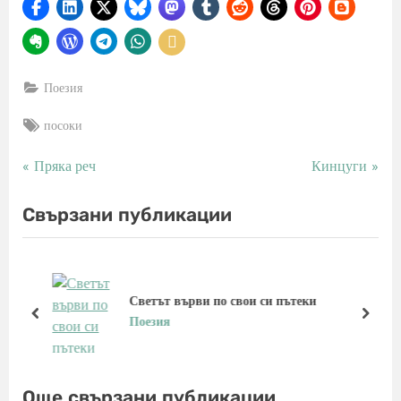
Поезия
Tags:
посоки
P
N
Пряка реч
Кинцуги
Навигация
r
e
e
x
Свързани публикации
v
t
i
P
o
o
u
s
Светът върви по свои си пътеки
s
t
prev
next
Поезия
P
:
o
s
Още свързани публикации