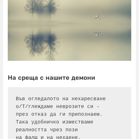
На среща с нашите демони
Във огледалото на нехаресване 

о/Т/глеждаме неврозите си - 

през отказ да ги припознаем.

Така удобничко изместваме

реалността чрез пози

на фалш и на нехаене.
