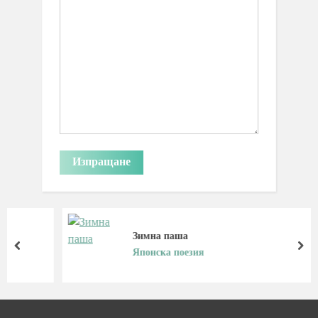
Зимна паша
prev
nex
Японска поезия