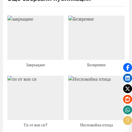
t
:
Завръщане
Безвремие
Ти от кои си?
Неспокойна птица