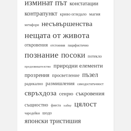
изминат път
констатации
контрапункт
магия
криво огледало
несъвършенства
метафори
нещата от живота
откровения
отстояния
пацифистично
познание
посоки
потекло
природни елементи
предизвикателство
пъзел
прозрения
просветление
размишления
радикално
самодостатъчност
свръхдоза
съкровения
сенрю
цялост
същностно
фиеста
хайку
шодо
чародейки
японски тристишия