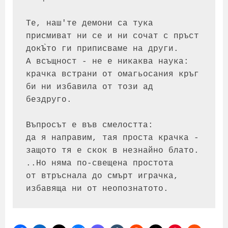
Те, наш'те демони са тука

присмиват ни се и ни сочат с пръст

докЪ̀то ги приписваме на други.

А всъщност - не е никаква наука:

крачка встрани от омагьосания кръг

би ни избавила от този ад 
бездруго.

Въпросът е във смелостта:

да я направим, тая проста крачка -

защото тя е скок в незнайно блато.

..Но няма по-свещена простота

от втръснала до смърт играчка,
