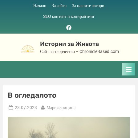
Skip
Начало
За сайта
За нашите автори
to
SEO контент и копирайтинг
content
Facebook
page
Истории за Живота
Сайт за творчество – ChronicleBased.com
В огледалото
Posted
By
23.07.2023
Мария Зоицина
on