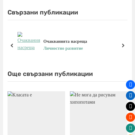
v
x
i
t
Свързани публикации
o
P
u
o
s
s
P
t
Очакванията насреща
o
:
prev
next
Личностно развитие
s
t
:
Още свързани публикации