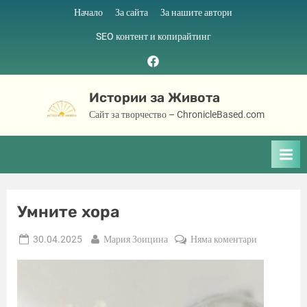
Skip
Начало
За сайта
За нашите автори
to
SEO контент и копирайтинг
content
Facebook
page
Истории за Живота
Сайт за творчество – ChronicleBased.com
Умните хора
Posted
By
за
30.04.2025
Мария Зоицина
Няма коментари
on
Умните
хора