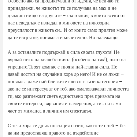
Особено ако са продиктувани от идеята, че всичко ти
принадлежи, че животът ти се получава на мах и не
дължиш нищо на другите – състояния, в които всеки от
нас неведнъж е изпадал в миговете на илюзорна
преуспялост в живота си.. И от които само приятел може
да те изтръгне, понякога и мъчително. Но належащо!
А за останалите поддържай в сила своята глухота! Не
вярвай нито на хвалебствията (особено на тях!), нито на
упреците.Твоят компас е твоята най-главна сила. Не
давай достъп на случайни хора до него! И не се лъжи –
понякога даже най-близките влизат в тази категория –
ако не се интересуват от теб, ако омаловажават личността
ти, ако разглеждат света единствено през призмата на
своите интереси, вярвания и намерения, а ти.. си само
част от миманса в личния им спектакъл.
С тези хора се дръж по същия начин, както те с теб – без
да им предоставяш правото на въздействие –