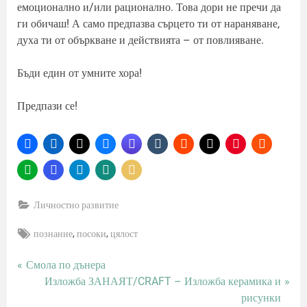
емоционално и/или рационално. Това дори не пречи да
ги обичаш! А само предпазва сърцето ти от нараняване,
духа ти от объркване и действията – от повлияване.
Бъди един от умните хора!
Предпази се!
Личностно развитие
Tags:
,
,
познание
посоки
цялост
P
Смола по дънера
Навигация
r
N
Изложба ЗАНАЯТ/CRAFT – Изложба керамика и
e
e
рисунки