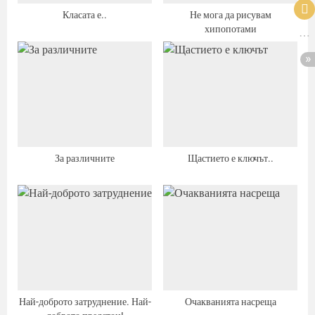
Класата е..
Не мога да рисувам
хипопотами
За различните
Щастието е ключът..
Най-доброто затруднение. Най-
Очакванията насреща