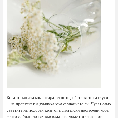
Когато тълпата коментира техните действия, те са глухи
– не пропускат и думичка към съзнанието си. Чуват само
съветите на подбран кръг от приятелски настроени хора,
които са били до тях във важните моменти от живота.