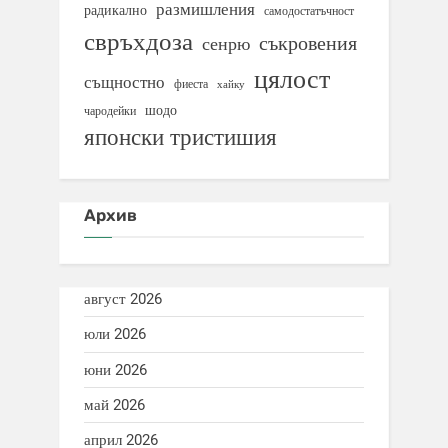
размишления
радикално
самодостатъчност
свръхдоза
съкровения
сенрю
цялост
същностно
фиеста
хайку
шодо
чародейки
японски тристишия
Архив
август 2026
юли 2026
юни 2026
май 2026
април 2026