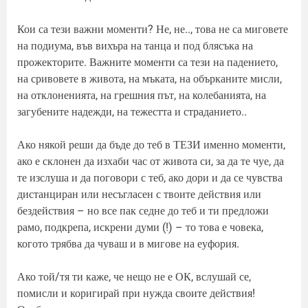
Кои са тези важни моменти? Не, не.., това не са миговете
на подиума, във вихъра на танца и под блясъка на
прожекторите. Важните моменти са тези на падението,
на сривовете в живота, на мъката, на обърканите мисли,
на отклоненията, на грешния път, на колебанията, на
загубените надежди, на тежестта и страданието..
Ако някой реши да бъде до теб в ТЕЗИ именно моменти,
ако е склонен да изхаби час от живота си, за да те чуе, да
те изслуша и да поговори с теб, ако дори и да се чувства
дистанциран или несъгласен с твоите действия или
бездействия – но все пак седне до теб и ти предложи
рамо, подкрепа, искрени думи (!) – то това е човека,
когото трябва да чуваш и в мигове на еуфория.
Ако той/тя ти каже, че нещо не е ОК, вслушай се,
помисли и коригирай при нужда своите действия!