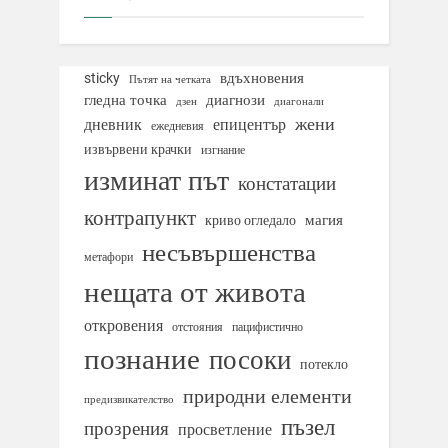
вдъхновения
sticky
Пътят на четката
гледна точка
диагнози
дзен
диагонали
жени
дневник
епицентър
ежедневия
извървени крачки
изгнание
изминат път
констатации
контрапункт
магия
криво огледало
несъвършенства
метафори
нещата от живота
откровения
отстояния
пацифистично
познание
посоки
потекло
природни елементи
предизвикателство
пъзел
прозрения
просветление