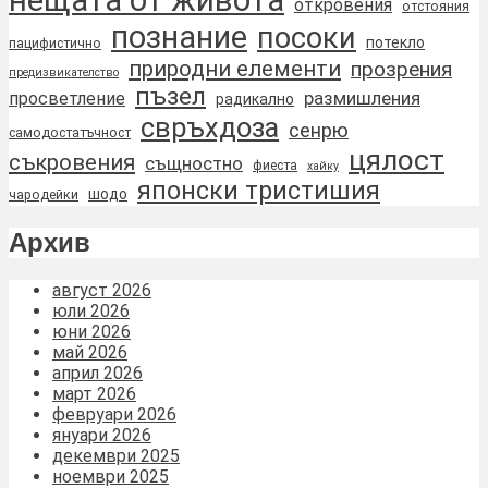
нещата от живота
откровения
отстояния
познание
посоки
потекло
пацифистично
природни елементи
прозрения
предизвикателство
пъзел
размишления
просветление
радикално
свръхдоза
сенрю
самодостатъчност
цялост
съкровения
същностно
фиеста
хайку
японски тристишия
шодо
чародейки
Архив
август 2026
юли 2026
юни 2026
май 2026
април 2026
март 2026
февруари 2026
януари 2026
декември 2025
ноември 2025