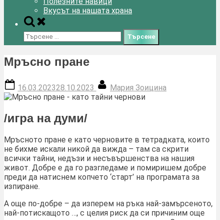
Полезните навици
Вкусът на нашата храна
Toggle
search
Търсене
form
за:
Мръсно пране
Posted
By
16.03.2023
28.10.2023
Мария Зоицина
on
/игра на думи/
Мръсното пране е като черновите в тетрадката, които
не бихме искали никой да вижда – там са скрити
всички тайни, недъзи и несъвършенства на нашия
живот. Добре е да го разгледаме и помиришем добре
преди да натиснем копчето ‘старт’ на програмата за
изпиране.
А още по-добре – да изперем на ръка най-замърсеното,
най-потискащото …, с целия риск да си причиним още