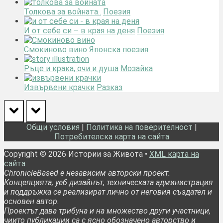
Толкова за войната..
Поезия
И от себе си – в края на деня
Поезия
Смокиново вино
Японска поезия
Ръце и крака, очи и душа
Мозайка
Извървени крачки
Разказ
prev
next
Общи условия
|
Политика на поверителност
|
Потребителска карта на сайта
Copyright © 2026 Истории за Живота •
XML карта на
сайта
ChronicleBased е независим авторски проект.
Концепцията, уеб дизайнът, техническата администрация
и поддръжка се реализират лично от неговия създател и
основен автор.
Проектът дава трибуна и на множество други участници,
чиито публикации са с ясно обозначено авторство и