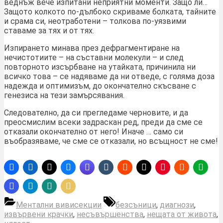
веднъж вече изпитани неприятни моменти. Защо ли…
Защото колкото по-дълбоко скриваме болката, тайните
и срама си, неотработени – толкова по-уязвими
ставаме за тях и от тях.
Изпирането минава през дефрагментиране на
нечистотиите – на съставни молекули – и след
повторното изсърбване на утайката, причинила ни
всичко това – се надяваме да ни отведе, с голяма доза
надежда и оптимизъм, до окончателно скъсване с
генезиса на тези замърсявания.
Следователно, да си прегледаме черновите, и да
преосмислим всеки задраскан ред, преди да сме се
отказали окончателно от него! Иначе … само си
въобразяваме, че сме се отказали, но всъщност не сме!
Tags:
Ментални вивисекции
безсъници
,
диагнози
,
извървени крачки
,
несъвършенства
,
нещата от живота
,