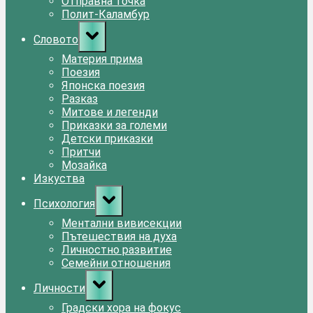
Отправна точка
Полит-Каламбур
Toggle
Словото
sub-
menu
Материя прима
Поезия
Японска поезия
Разказ
Митове и легенди
Приказки за големи
Детски приказки
Притчи
Мозайка
Изкуства
Toggle
Психология
sub-
menu
Ментални вивисекции
Пътешествия на духа
Личностно развитие
Семейни отношения
Toggle
Личности
sub-
menu
Градски хора на фокус