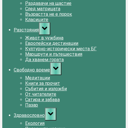
Раздавачи на щастие
След матрицата
Възрастта не е порок
Класиците
Toggle
Разстояния
sub-
menu
Живот в чужбина
Европейски дестинации
Културно-исторически места БГ
Маршрути и пътешествия
Да хванем гората
Toggle
Свободно време
sub-
menu
Медитации
Книги за прочит
Събития и изложби
От читателите
Сатира и забава
Пазар
Toggle
Здравословно
sub-
menu
Екология