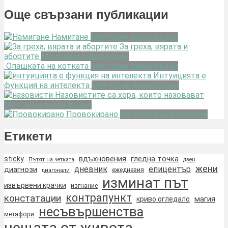
Още свързани публикации
Намигане
Ментални вивисекции
За греха, вярата и
абортите
Ментални вивисекции
Опашката на котката
Ментални вивисекции
Интуицията е
функция на интелекта
Ментални вивисекции
Назовистите са хора, които назовават
Ментални вивисекции
Провокирано
Ментални вивисекции
Етикети
вдъхновения
гледна точка
sticky
Пътят на четката
дзен
жени
дневник
епицентър
диагнози
ежедневия
диагонали
изминат път
извървени крачки
изгнание
контрапункт
констатации
магия
криво огледало
несъвършенства
метафори