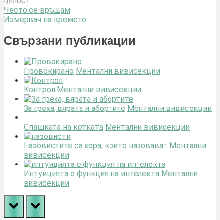
цялост
Навигация
Previous
Често се връщам
Post:
Next
Измервач на времето
Post:
Свързани публикации
Провокирано
Ментални вивисекции
Контрол
Ментални вивисекции
За греха, вярата и абортите
Ментални вивисекции
Опашката на котката
Ментални вивисекции
Назовистите са хора, които назовават
Ментални
вивисекции
Интуицията е функция на интелекта
Ментални
вивисекции
prev
next