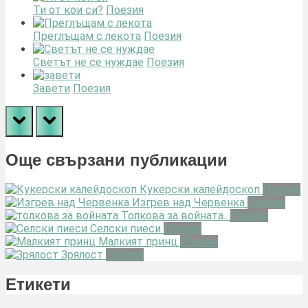
Ти от кои си?
Поезия
Преглъщам с лекота
Поезия
Светът не се нуждае
Поезия
Завети
Поезия
prev
next
Още свързани публикации
Кукерски калейдоскоп
Поезия
Изгрев над Червенка
Поезия
Толкова за войната..
Поезия
Селски пиеси
Поезия
Малкият принц
Поезия
Зрялост
Поезия
Етикети