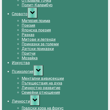
Отправна точка
Полит-Каламбур
Toggle
Словото
sub-
menu
Материя прима
Поезия
Японска поезия
Разказ
Митове и легенди
Приказки за големи
Детски приказки
Притчи
Мозайка
Изкуства
Toggle
Психология
sub-
menu
Ментални вивисекции
Пътешествия на духа
Личностно развитие
Семейни отношения
Toggle
Личности
sub-
menu
Градски хора на фокус