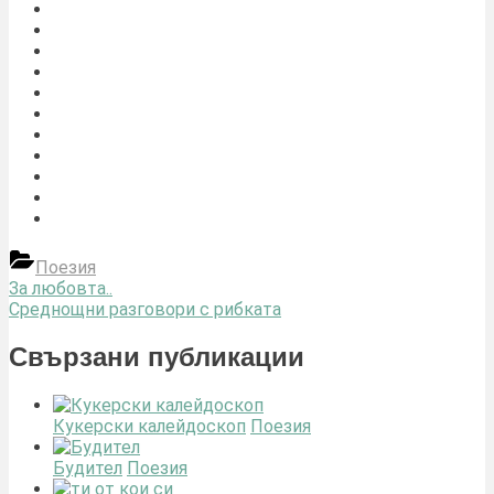
Поезия
Навигация
Previous
За любовта..
Post:
Next
Среднощни разговори с рибката
Post:
Свързани публикации
Кукерски калейдоскоп
Поезия
Будител
Поезия