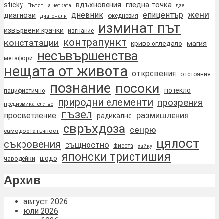
вдъхновения
гледна точка
sticky
Пътят на четката
дзен
жени
дневник
епицентър
диагнози
ежедневия
диагонали
изминат път
извървени крачки
изгнание
контрапункт
констатации
магия
криво огледало
несъвършенства
метафори
нещата от живота
откровения
отстояния
познание
посоки
потекло
пацифистично
природни елементи
прозрения
предизвикателство
пъзел
размишления
просветление
радикално
свръхдоза
сенрю
самодостатъчност
цялост
съкровения
същностно
фиеста
хайку
японски тристишия
шодо
чародейки
Архив
август 2026
юли 2026