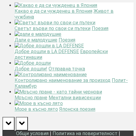
Какво е да си чужденец в Япония
Живот в
чужбина
Светът върви по свои си пътеки
Поезия
Дали е малодушие
Поезия
Добре дошли в LA DEFENSE
Европейски
дестинации
Добре дошли!
Отправна точка
Контролирано наименование за произход
Полит-
Каламбур
Мръсно пране
Ментални вивисекции
Море в късно лято
Японска поезия
prev
next
Общи условия
|
Политика на поверителност
|