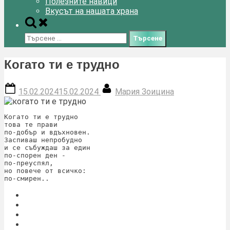
Полезните навици
Вкусът на нашата храна
Toggle
search
Търсене
form
за:
Когато ти е трудно
Posted
By
15.02.2024
15.02.2024
Мария Зоицина
on
Когато ти е трудно

това те прави

по-добър и вдъхновен.

Заспиваш непробудно

и се събуждаш за един

по-спорен ден -

по-преуспял, 

но повече от всичко:

по-смирен..