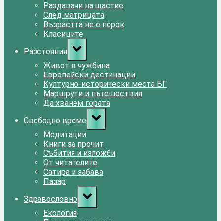
Раздавачи на щастие
След матрицата
Възрастта не е порок
Класиците
Toggle
Разстояния
sub-
menu
Живот в чужбина
Европейски дестинации
Културно-исторически места БГ
Маршрути и пътешествия
Да хванем гората
Toggle
Свободно време
sub-
menu
Медитации
Книги за прочит
Събития и изложби
От читателите
Сатира и забава
Пазар
Toggle
Здравословно
sub-
menu
Екология