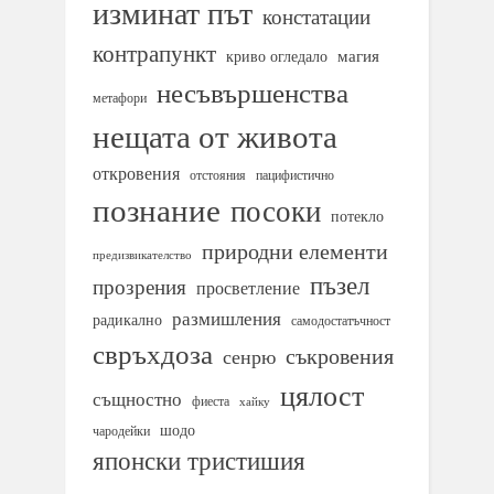
изминат път
констатации
контрапункт
магия
криво огледало
несъвършенства
метафори
нещата от живота
откровения
отстояния
пацифистично
познание
посоки
потекло
природни елементи
предизвикателство
пъзел
прозрения
просветление
размишления
радикално
самодостатъчност
свръхдоза
съкровения
сенрю
цялост
същностно
фиеста
хайку
шодо
чародейки
японски тристишия