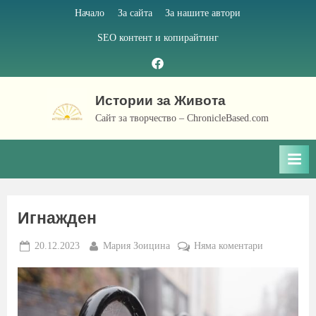
Skip
Начало
За сайта
За нашите автори
to
SEO контент и копирайтинг
content
Facebook
page
Истории за Живота
Сайт за творчество – ChronicleBased.com
Игнажден
Posted
By
за
20.12.2023
Мария Зоицина
Няма коментари
on
Игнажден