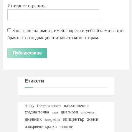
Интернет страница
Запазване на името, имейл адреса и уебсайта ми в този
браузър за следващия път когато коментирам.
Етикети
вдъхновения
sticky
Пътят на четката
гледна точка
диагнози
дзен
диагонали
жени
дневник
епицентър
ежедневия
извървени крачки
изгнание