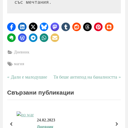
със мечтания.
Дневник
Tags:
магия
P
N
Дали е малодушие
Тя беше антипод на баналността
Навигация
r
e
e
x
Свързани публикации
v
t
i
P
o
o
u
s
24.02.2023
s
t
prev
next
Дневник