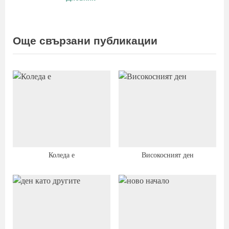
P
:
o
s
Още свързани публикации
t
:
Коледа е
Високосният ден