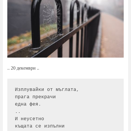
.. 20 декември ..
Изплувайки от мъглата,

прага прекрачи

една фея.

..

И неусетно

къщата се изпълни
