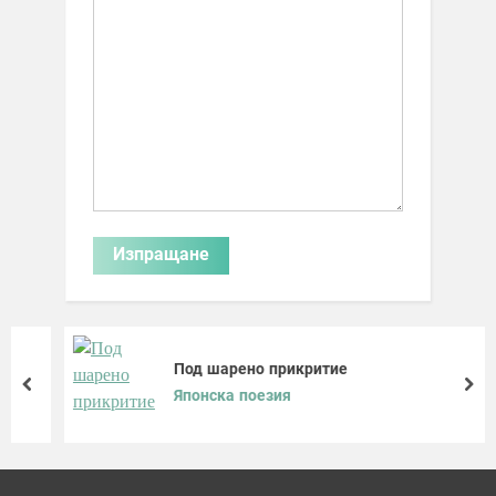
Под шарено прикритие
prev
nex
Японска поезия