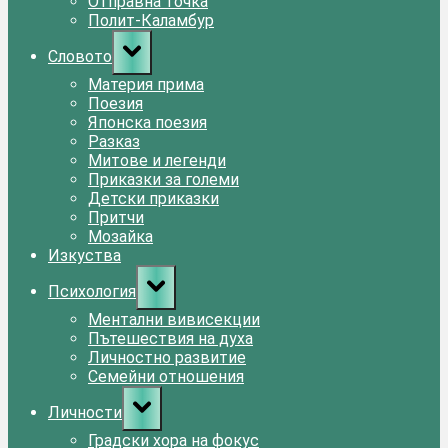
Отправна точка
Полит-Каламбур
Toggle
Словото
sub-
menu
Материя прима
Поезия
Японска поезия
Разказ
Митове и легенди
Приказки за големи
Детски приказки
Притчи
Мозайка
Изкуства
Toggle
Психология
sub-
menu
Ментални вивисекции
Пътешествия на духа
Личностно развитие
Семейни отношения
Toggle
Личности
sub-
menu
Градски хора на фокус