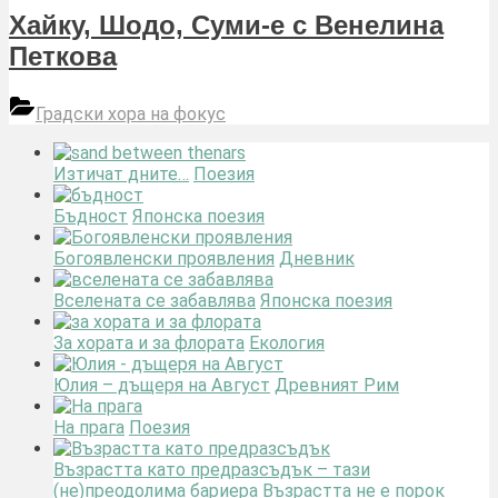
Хайку, Шодо, Суми-е с Венелина
Петкова
Градски хора на фокус
Изтичат дните…
Поезия
Бъдност
Японска поезия
Богоявленски проявления
Дневник
Вселената се забавлява
Японска поезия
За хората и за флората
Екология
Юлия – дъщеря на Август
Древният Рим
На прага
Поезия
Възрастта като предразсъдък – тази
(не)преодолима бариера
Възрастта не е порок