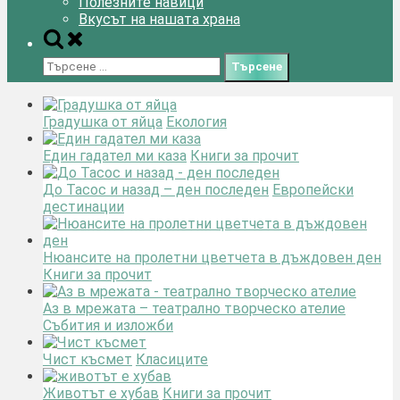
Полезните навици
Вкусът на нашата храна
Toggle
search
Търсене
form
за:
Градушка от яйца
Екология
Един гадател ми каза
Книги за прочит
До Тасос и назад – ден последен
Европейски
дестинации
Нюансите на пролетни цветчета в дъждовен ден
Книги за прочит
Аз в мрежата – театрално творческо ателие
Събития и изложби
Чист късмет
Класиците
Животът е хубав
Книги за прочит