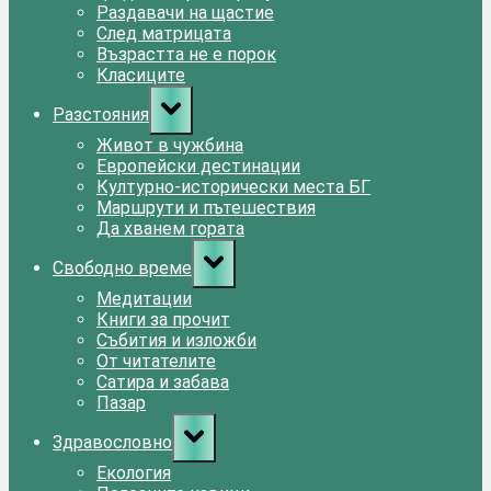
Раздавачи на щастие
След матрицата
Възрастта не е порок
Класиците
Toggle
Разстояния
sub-
menu
Живот в чужбина
Европейски дестинации
Културно-исторически места БГ
Маршрути и пътешествия
Да хванем гората
Toggle
Свободно време
sub-
menu
Медитации
Книги за прочит
Събития и изложби
От читателите
Сатира и забава
Пазар
Toggle
Здравословно
sub-
menu
Екология