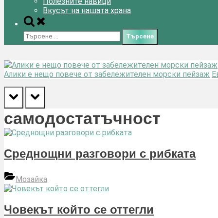
Полезните навици
Вкусът на нашата храна
Toggle
search
Търсене
form
за:
Алики е нещо повече от забележителен морски пейзаж
Е
prev
next
самодостатъчност
Среднощни разговори с рибката
Мозайка
Човекът който се оттегли