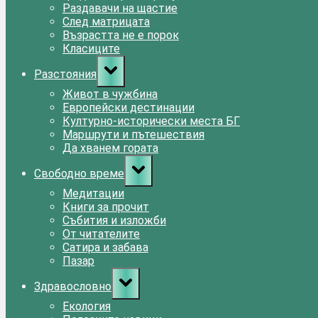
Раздавачи на щастие
След матрицата
Възрастта не е порок
Класиците
Toggle
Разстояния
sub-
menu
Живот в чужбина
Европейски дестинации
Културно-исторически места БГ
Маршрути и пътешествия
Да хванем гората
Toggle
Свободно време
sub-
menu
Медитации
Книги за прочит
Събития и изложби
От читателите
Сатира и забава
Пазар
Toggle
Здравословно
sub-
menu
Екология