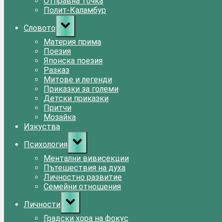
Отправна точка
Полит-Каламбур
Toggle
Словото
sub-
menu
Материя прима
Поезия
Японска поезия
Разказ
Митове и легенди
Приказки за големи
Детски приказки
Притчи
Мозайка
Изкуства
Toggle
Психология
sub-
menu
Ментални вивисекции
Пътешествия на духа
Личностно развитие
Семейни отношения
Toggle
Личности
sub-
menu
Градски хора на фокус