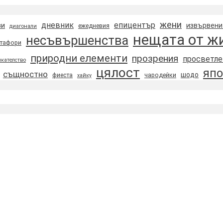
жени
дневник
епицентър
зи
извървени
ежедневия
диагонали
нещата от ж
несъвършенства
тафори
природни елементи
прозрения
просветле
кателство
цялост
япо
същностно
шодо
фиеста
чародейки
хайку