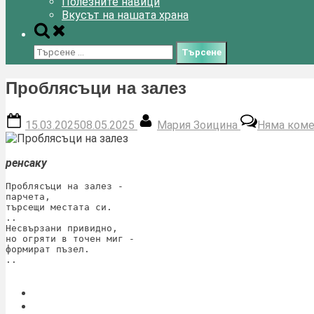
Полезните навици
Вкусът на нашата храна
Toggle
search
Търсене
form
за:
Проблясъци на залез
Posted
By
15.03.2025
08.05.2025
Мария Зоицина
Няма коме
on
ренсаку
Проблясъци на залез -
парчета,
търсещи местата си.
..
Несвързани привидно,
но огряти в точен миг -
формират пъзел.
..