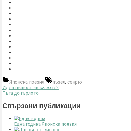
Tags:
Японска поезия
пъзел
,
сенрю
Навигация
Previous
Идентичност ли казахте?
Post:
Next
Тъга до гърлото
Post:
Свързани публикации
Една година
Японска поезия