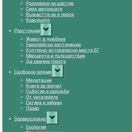
Раздавачи на щастие
След матрицата
Възрастта не е порок
Класиците
Toggle
Разстояния
sub-
menu
Живот в чужбина
Европейски дестинации
Културно-исторически места БГ
Маршрути и пътешествия
Да хванем гората
Toggle
Свободно време
sub-
menu
Медитации
Книги за прочит
Събития и изложби
От читателите
Сатира и забава
Пазар
Toggle
Здравословно
sub-
menu
Екология