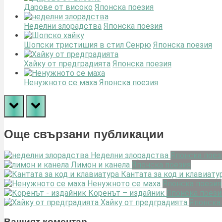
Дарове от високо
Японска поезия
Неделни злорадства
Японска поезия
Шопски тристишия в стил Сенрю
Японска поезия
Хайку от предградията
Японска поезия
Ненужното се маха
Японска поезия
prev
next
Още свързани публикации
Неделни злорадства
Японска поез
Лимон и канела
Японска поезия
Кантата за код и клавиату
Ненужното се маха
Японска поезия
Коренът – издайник
Японска поези
Хайку от предградията
Японска
Вашият коментар