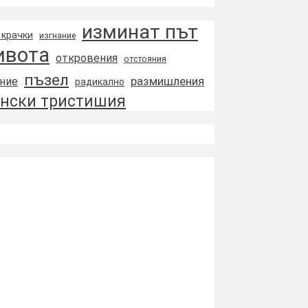
изминат път
 крачки
изгнание
ивота
откровения
отстояния
пъзел
размишления
ние
радикално
нски тристишия