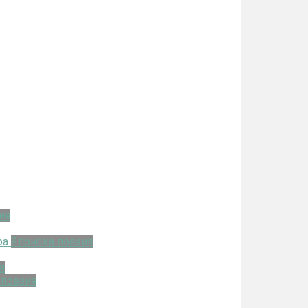
ия
ра
Японска поезия
я
 поезия