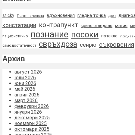
вдъхновения
гледна точка
диагно
sticky
Пътят на четката
дзен
контрапункт
констатации
магия
криво огледало
ме
познание
посоки
потекло
пацифистично
предизви
свръхдоза
съкровения
сенрю
самодостатъчност
Архив
август 2026
юли 2026
юни 2026
май 2026
април 2026
март 2026
февруари 2026
януари 2026
декември 2025
ноември 2025
октомври 2025
септември 2025