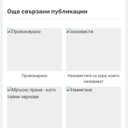
s
Още свързани публикации
t
:
Провокирано
Назовистите са хора, които
назовават