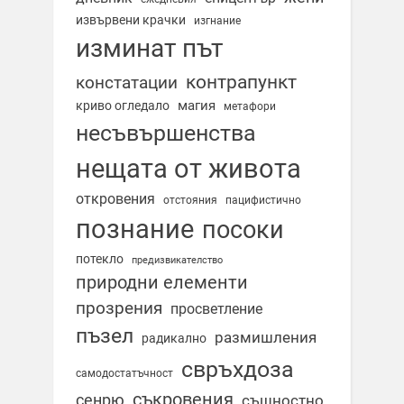
извървени крачки
изгнание
изминат път
контрапункт
констатации
магия
криво огледало
метафори
несъвършенства
нещата от живота
откровения
отстояния
пацифистично
познание
посоки
потекло
предизвикателство
природни елементи
прозрения
просветление
пъзел
размишления
радикално
свръхдоза
самодостатъчност
съкровения
сенрю
същностно