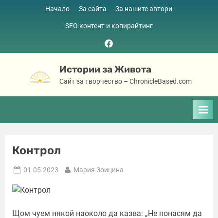
Skip
Начало
За сайта
За нашите автори
to
SEO контент и копирайтинг
content
Facebook
page
Истории за Живота
Сайт за творчество – ChronicleBased.com
Контрол
Posted
By
01.05.2023
Мария Зоицина
on
Щом чуем някой наоколо да казва: „Не понасям да