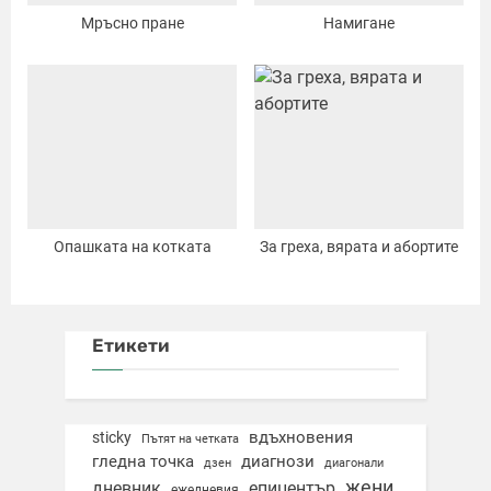
Мръсно пране
Намигане
Опашката на котката
За греха, вярата и абортите
Етикети
вдъхновения
sticky
Пътят на четката
гледна точка
диагнози
дзен
диагонали
жени
дневник
епицентър
ежедневия