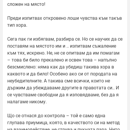
сложен на място!
Преди изпитвах откровено лоши чувства към такъв
тип хора.
Сега пак ги избягвам, разбира се. Но се научих да се
поставям на мястото им и .. изпитвам съжаление
към тях, искрено. Не, не се опитвам да им помагам
– това би било прекалено и освен това – напълно
безсмислено: няма как да убедиш такива хора в
каквото и да било! Особено ако си от породата на
неубедителните. А такива сме всички, които не
държим да убеждаваме другите в правотата си.. И
се чувстваме свободни да я изповядваме, без да я
налагаме никому.
Що се отнася до контрола – той е само една
глупава приумица, която, в качеството си на метод
на взаимодействие, не струва и пукната пара. Нито