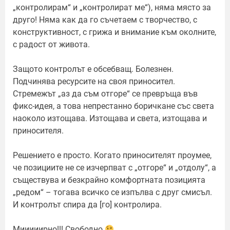
„контролирам“ и „контролират ме“), няма място за
друго! Няма как да го съчетаем с творчество, с
конструктивност, с грижа и внимание към околните,
с радост от живота.
Защото контролът е обсебващ. Болезнен.
Подчинява ресурсите на своя приносител.
Стремежът „аз да съм отгоре“ се превръща във
фикс-идея, а това непрестанно боричкане със света
наоколо изтощава. Изтощава и света, изтощава и
приносителя.
Решението е просто. Когато приносителят проумее,
че позициите не се изчерпват с „отгоре“ и „отдолу“, а
съществува и безкрайно комфортната позицията
„редом“ – тогава всичко се изпълва с друг смисъл.
И контролът спира да [го] контролира.
Мииииирно!!! Свободно