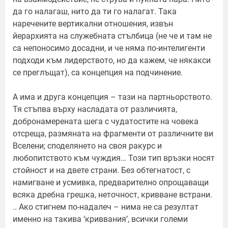
да го налагаш, нито да ти го налагат. Така
наречените вертикални отношения, извън
йерархията на служебната стълбица (не че и там не
са непоносимо досадни, и че няма по-интелигенти
подходи към лидерството, но да кажем, че някакси
се преглъщат), са концепция на подчинение.
А има и друга концепция – тази на партньорството.
Тя стъпва върху насладата от различията,
добронамерената шега с чудатостите на човека
отсреща, размяната на фрагменти от различните ви
Вселени; споделянето на своя ракурс и
любопитството към чуждия… Този тип връзки носят
стойност и на двете страни. Без обтегнатост, с
намигване и усмивка, предварително опрощаващи
всяка дребна грешка, неточност, кривване встрани.
.. Ако стигнем по-надалеч – нима не са резултат
именно на такива ‘криввания’, всички големи