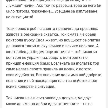
„чуждия“ начин. Ако той го разреши, това за него би
било погром, поражение,… усещане за изплъзване
на ситуацията!
Този човек е роб на своята привичка да превръща
живота в безкрайна схватка. Той смята, че брани
контрола върху Своя живот, но всъщност се опитва
да налага такъв върху всички и всичко наоколо. А
ако трябва да бъдем още по-точни – той никакъв
контрол не упражнява, защото контролът по
принцип е фикция (само Вселената разполага); той
само налага своите правила на всеки, с когото
взаимодейства. Без значение дали има най-добрите
познания и най-подходящия план за действие във
всяка конкретна ситуация.
Той никак не е в състояние да допусне, че друг
може да има по-добри идеи от неговите – не по