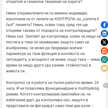
открития и гениални творения на хората?
Нима откривателите не са именно индивиди,
изкопчили се от лапите на КОНТРОЛА, на „comme il
faut“ линията? Нима, освен това, сред тях ще
открием такива от породата на контролиращите?
Няма как. Заетият да контролира, освен че нищо не
постига в това си занимание, защото само си
въобразява, че може да предвиди всички
параметри на тази функция в контекста на
ситуацията, а всъщност не може; също така – няма
време за нищо друго (да кажем: стойностно) в
живота си.
Контролът си е работа на пълно работно време. 24
часа. И не позволява функциониране в multitasking
режим. Когато контролираме (мислейки си, че
избягваме друг да контролира нас, защото в
представите ни фигурират само тези две роли –