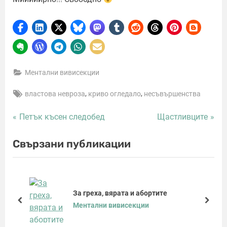
Ментални вивисекции
Tags:
,
,
властова невроза
криво огледало
несъвършенства
P
N
Петък късен следобед
Щастливците
Навигация
r
e
e
x
Свързани публикации
v
t
i
P
o
o
u
s
За греха, вярата и абортите
s
t
prev
next
Ментални вивисекции
P
:
o