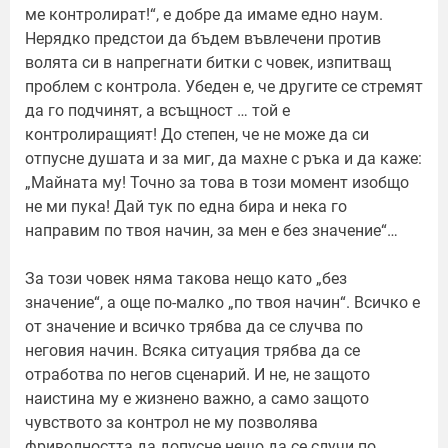
ме контролират!“, е добре да имаме едно наум.
Нерядко предстои да бъдем въвлечени против
волята си в напрегнати битки с човек, изпитващ
проблем с контрола. Убеден е, че другите се стремят
да го подчинят, а всъщност … той е
контролиращият! До степен, че не може да си
отпусне душата и за миг, да махне с ръка и да каже:
„Майната му! Точно за това в този момент изобщо
не ми пука! Дай тук по една бира и нека го
направим по твоя начин, за мен е без значение“…
За този човек няма такова нещо като „без
значение“, а още по-малко „по твоя начин“. Всичко е
от значение и всичко трябва да се случва по
неговия начин. Всяка ситуация трябва да се
отработва по негов сценарий. И не, не защото
наистина му е жизнено важно, а само защото
чувството за контрол не му позволява
фриволността да допусне нещо да се случи по