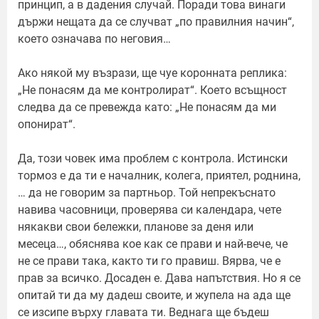
принцип, а в дадения случай. Поради това винаги
държи нещата да се случват „по правилния начин“,
което означава по неговия…
Ако някой му възрази, ще чуе коронната реплика:
„Не понасям да ме контролират“. Което всъщност
следва да се превежда като: „Не понасям да ми
опонират“.
Да, този човек има проблем с контрола. Истински
тормоз е да ти е началник, колега, приятел, роднина,
… да не говорим за партньор. Той непрекъснато
навива часовници, проверява си календара, чете
някакви свои бележки, планове за деня или
месеца…, обяснява кое как се прави и най-вече, че
не се прави така, както ти го правиш. Вярва, че е
прав за всичко. Досаден е. Дава напътствия. Но я се
опитай ти да му дадеш своите, и жупела на ада ще
се изсипе върху главата ти. Веднага ще бъдеш