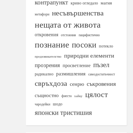
контрапункт
магия
криво огледало
несъвършенства
метафори
нещата от живота
откровения
отстояния
пацифистично
познание
посоки
потекло
природни елементи
предизвикателство
пъзел
прозрения
просветление
размишления
радикално
самодостатъчност
свръхдоза
съкровения
сенрю
цялост
същностно
фиеста
хайку
шодо
чародейки
японски тристишия