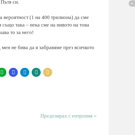
 Пътя си.
а вероятност (1 на 400 трилиона) да сме
 също така – нека сме на нивото на това
ава то за него!
д мен не бива да я забравяме през всичкото
N
Предозирах с ентропия
e
x