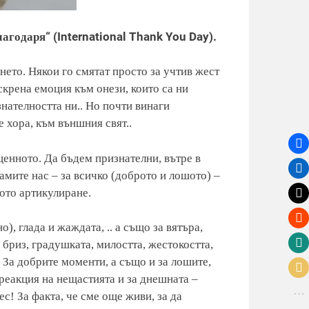
агодаря“ (International Thank You Day).
нето. Някои го смятат просто за учтив жест
скрена емоция към онези, които са ни
нателността ни.. Но почти винаги
 хора, към външния свят..
ценното. Да бъдем признателни, вътре в
самите нас – за всичко (доброто и лошото) –
ото артикулиране.
о), глада и жаждата, .. а също за вятъра,
я бриз, градушката, милостта, жестокостта,
 За добрите моменти, а също и за лошите,
 реакция на нещастията и за днешната –
! За факта, че сме още живи, за да