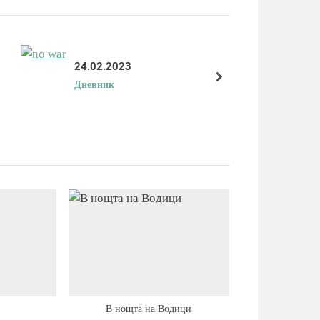
t
P
o
s
24.02.2023
t
next
Дневник
:
В нощта на Водици