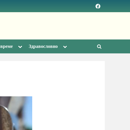
Facebook
page
Toggle
Toggle
 време
Здравословно
Toggle
sub-
sub-
menu
menu
search
form
а
даря