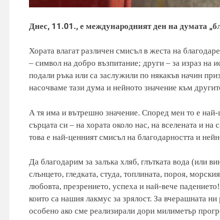
Днес, 11.01., е международният ден на думата „бл
Хората влагат различен смисъл в жеста на благодаре
– символ на добро възпитание; други – за израз на и
подали ръка или са заслужили по някакъв начин приз
насочваме тази дума и нейното значение към другите
А тя има и вътрешно значение. Според мен то е най-
сърцата си – на хората около нас, на вселената и на 
това е най-ценният смисъл на благодарността и нейн
Да благодарим за залъка хляб, глътката вода (или вин
слънцето, гледката, студа, топлината, пороя, морски
любовта, презрението, успеха и най-вече падението!
които са нашия лакмус за зрялост. За вчерашната ни
особено ако сме реализирали дори милиметър прогрес