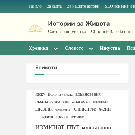
Skip
Начало
За сайта
За нашите автори
SEO контент и 
to
content
Истории за Живота
Сайт за творчество – ChronicleBased.com
Toggle
Toggle
Хроники
Словото
Изкуства
Пси
sub-
sub-
menu
menu
Етикети
вдъхновения
sticky
Пътят на четката
гледна точка
диагнози
дзен
диагонали
жени
дневник
епицентър
ежедневия
извървени крачки
изгнание
изминат път
констатации