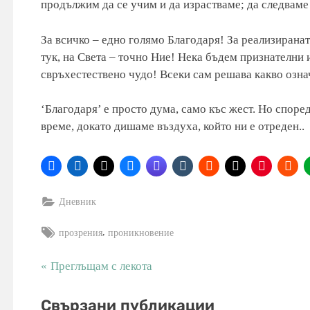
продължим да се учим и да израстваме; да следваме
За всичко – едно голямо Благодаря! За реализиранат
тук, на Света – точно Ние! Нека бъдем признателни и
свръхестествено чудо! Всеки сам решава какво означ
‘Благодаря’ е просто дума, само къс жест. Но споре
време, докато дишаме въздуха, който ни е отреден..
Дневник
Tags:
,
прозрения
проникновение
P
Преглъщам с лекота
Навигация
r
e
Свързани публикации