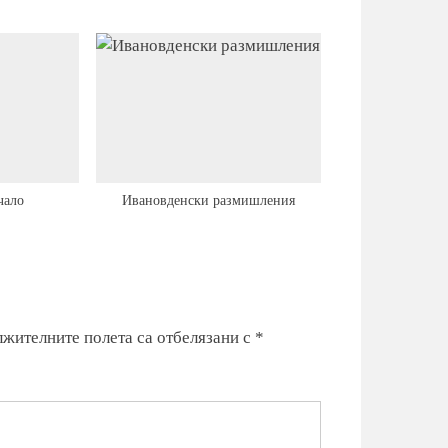
чало
Ивановденски размишления
жителните полета са отбелязани с
*