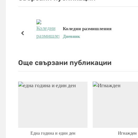
v
i
o
u
я
Коледни размишления
s
prev
Дневник
P
o
s
Още свързани публикации
t
:
Една година и един ден
Игнажден