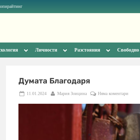
копирайтинг
Toggle
Toggle
Toggle
хология
Личности
Разстояния
Свободно
sub-
sub-
sub-
menu
menu
menu
Думата Благодаря
Posted
By
за
11.01.2024
Мария Зоицина
Няма коментари
on
Думат
Благо