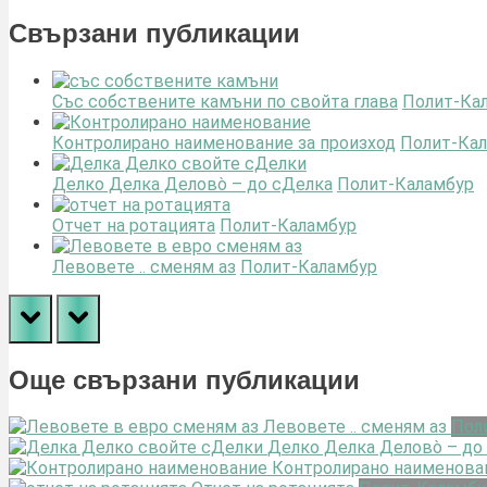
Post:
Свързани публикации
Със собствените камъни по свойта глава
Полит-Ка
Контролирано наименование за произход
Полит-Ка
Делко Делка Деловò – до сДелка
Полит-Каламбур
Отчет на ротацията
Полит-Каламбур
Левовете .. сменям аз
Полит-Каламбур
prev
next
Още свързани публикации
Левовете .. сменям аз
Пол
Делко Делка Деловò – до
Контролирано наименован