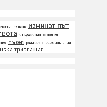
изминат път
 крачки
изгнание
ивота
откровения
отстояния
пъзел
размишления
ние
радикално
нски тристишия