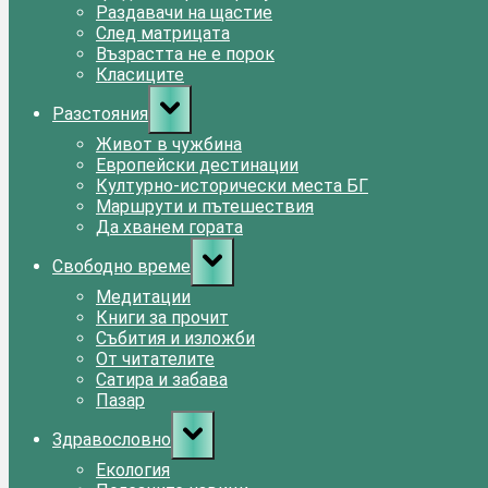
Раздавачи на щастие
След матрицата
Възрастта не е порок
Класиците
Toggle
Разстояния
sub-
menu
Живот в чужбина
Европейски дестинации
Културно-исторически места БГ
Маршрути и пътешествия
Да хванем гората
Toggle
Свободно време
sub-
menu
Медитации
Книги за прочит
Събития и изложби
От читателите
Сатира и забава
Пазар
Toggle
Здравословно
sub-
menu
Екология