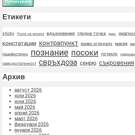
Етикети
вдъхновения
гледна точка
диагно
sticky
Пътят на четката
дзен
контрапункт
констатации
магия
криво огледало
ме
познание
посоки
потекло
пацифистично
предизви
свръхдоза
съкровения
сенрю
самодостатъчност
Архив
август 2026
юли 2026
юни 2026
май 2026
април 2026
март 2026
февруари 2026
януари 2026