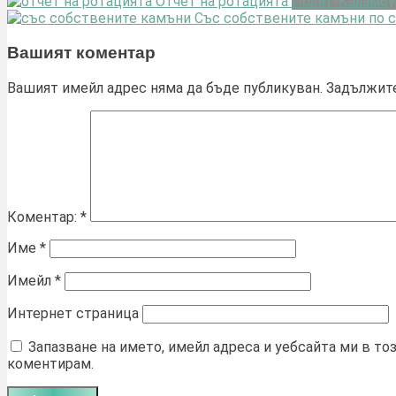
Отчет на ротацията
Полит-Каламбу
Със собствените камъни по с
Вашият коментар
Вашият имейл адрес няма да бъде публикуван.
Задължите
Коментар:
*
Име
*
Имейл
*
Интернет страница
Запазване на името, имейл адреса и уебсайта ми в то
коментирам.