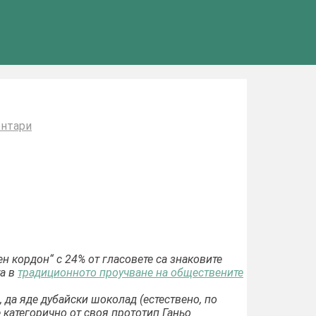
за
нтари
България
на
три
..реда
ен кордон“ с 24% от гласовете са знаковите
та в
традиционното проучване на обществените
 да яде дубайски шоколад (естествено, по
 категорично от своя прототип Ганьо