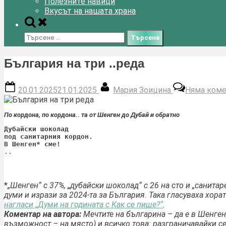
Полезните навици
Вкусът на нашата храна
Toggle
search
Търсене
form
за:
България на три ..реда
Posted
By
20.01.2025
21.01.2025
Мария Зоицина
Няма коме
on
По кордона, по кордона.. та от Шенген
до Дубай
и обратно
Дубайски шоколад
под санитарния кордон.
В Шенген* сме!
..
*
„Шенген“ с 37%, „дубайски шоколад“ с 26 на сто и „санитар
думи и изрази за 2024-та за България. Така гласуваха хора
нагласи „Думи на годината с Как се пише?“
.
Коментар на автора:
Мечтите на българина – да е в Шенген,
възможност – на място) и всичко това: разграничавайки се