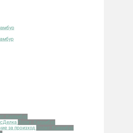
ламбур
ламбур
ит-Каламбур
 сДелка
Полит-Каламбур
ие за произход
Полит-Каламбур