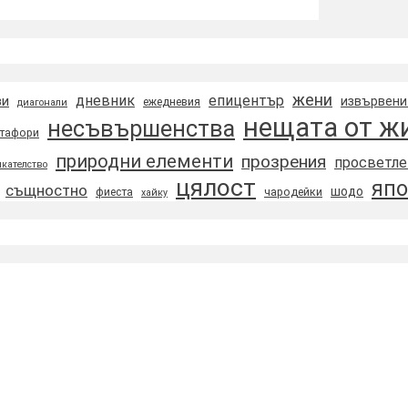
жени
дневник
епицентър
зи
извървени
ежедневия
диагонали
нещата от ж
несъвършенства
тафори
природни елементи
прозрения
просветле
кателство
цялост
япо
същностно
шодо
фиеста
чародейки
хайку