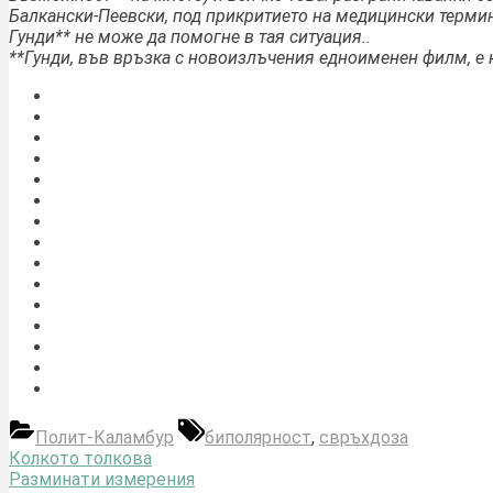
Балкански-Пеевски, под прикритието на медицински термин
Гунди** не може да помогне в тая ситуация..
**Гунди, във връзка с новоизлъчения едноименен филм, е 
Tags:
Полит-Каламбур
биполярност
,
свръхдоза
Навигация
Previous
Колкото толкова
Post:
Next
Разминати измерения