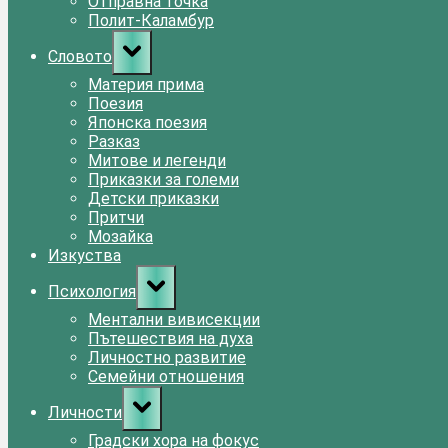
Отправна точка
Полит-Каламбур
Toggle
Словото
sub-
menu
Материя прима
Поезия
Японска поезия
Разказ
Митове и легенди
Приказки за големи
Детски приказки
Притчи
Мозайка
Изкуства
Toggle
Психология
sub-
menu
Ментални вивисекции
Пътешествия на духа
Личностно развитие
Семейни отношения
Toggle
Личности
sub-
menu
Градски хора на фокус