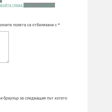
р
войта глава
Полит-Каламбур
лните полета са отбелязани с
*
зи браузър за следващия път когато