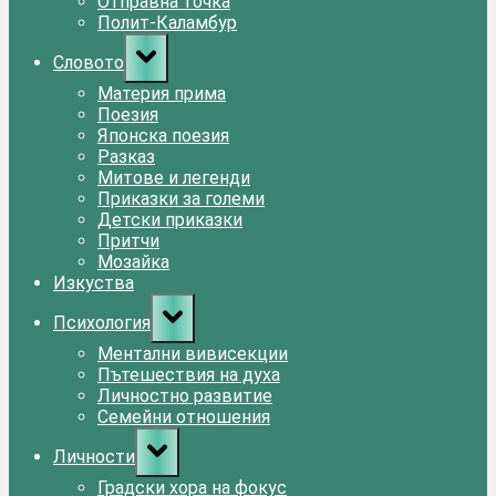
Отправна точка
Полит-Каламбур
Toggle
Словото
sub-
menu
Материя прима
Поезия
Японска поезия
Разказ
Митове и легенди
Приказки за големи
Детски приказки
Притчи
Мозайка
Изкуства
Toggle
Психология
sub-
menu
Ментални вивисекции
Пътешествия на духа
Личностно развитие
Семейни отношения
Toggle
Личности
sub-
menu
Градски хора на фокус