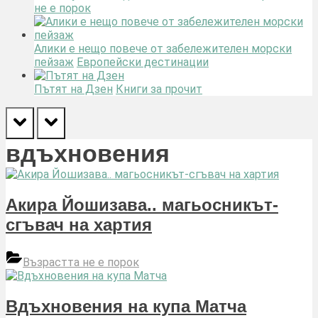
не е порок
Алики е нещо повече от забележителен морски
пейзаж
Европейски дестинации
Пътят на Дзен
Книги за прочит
prev
next
вдъхновения
Акира Йошизава.. магьосникът-
сгъвач на хартия
Възрастта не е порок
Вдъхновения на купа Матча