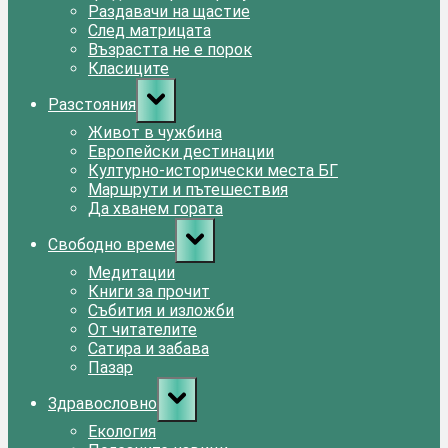
Раздавачи на щастие
След матрицата
Възрастта не е порок
Класиците
Toggle
Разстояния
sub-
menu
Живот в чужбина
Европейски дестинации
Културно-исторически места БГ
Маршрути и пътешествия
Да хванем гората
Toggle
Свободно време
sub-
menu
Медитации
Книги за прочит
Събития и изложби
От читателите
Сатира и забава
Пазар
Toggle
Здравословно
sub-
menu
Екология