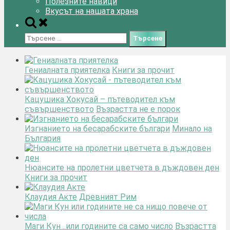
Полезните навици
Вкусът на нашата храна
Toggle
search
Търсене
form
за:
Гениалната приятелка
Книги за прочит
Кацушика Хокусай – пътеводител към
съвършенството
Възрастта не е порок
Изгнанието на бесарабските българи
Минало на
България
Нюансите на пролетни цветчета в дъждовен ден
Книги за прочит
Клаудия Акте
Древният Рим
Маги Кун ..или годините са само число
Възрастта