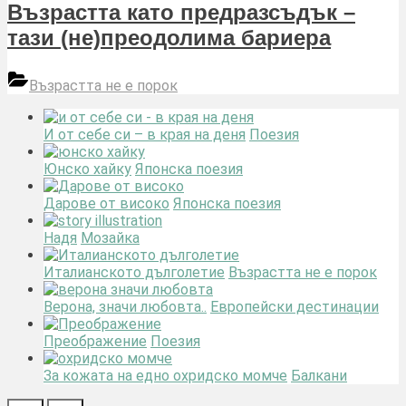
Възрастта като предразсъдък –
тази (не)преодолима бариера
Възрастта не е порок
И от себе си – в края на деня
Поезия
Юнско хайку
Японска поезия
Дарове от високо
Японска поезия
Надя
Мозайка
Италианското дълголетие
Възрастта не е порок
Верона, значи любовта..
Европейски дестинации
Преображение
Поезия
За кожата на едно охридско момче
Балкани