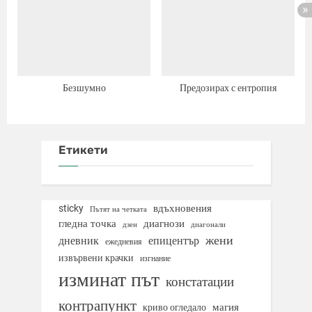
Безшумно
Предозирах с ентропия
Етикети
вдъхновения
sticky
Пътят на четката
гледна точка
диагнози
дзен
диагонали
жени
дневник
епицентър
ежедневия
извървени крачки
изгнание
изминат път
констатации
контрапункт
магия
криво огледало