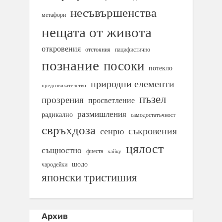
несъвършенства
метафори
нещата от живота
откровения
отстояния
пацифистично
познание
посоки
потекло
природни елементи
предизвикателство
пъзел
прозрения
просветление
размишления
радикално
самодостатъчност
свръхдоза
съкровения
сенрю
цялост
същностно
фиеста
хайку
шодо
чародейки
японски тристишия
Архив