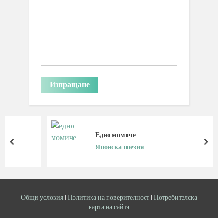
Едно момиче
prev
nex
Японска поезия
Общи условия
|
Политика на поверителност
|
Потребителска
карта на сайта