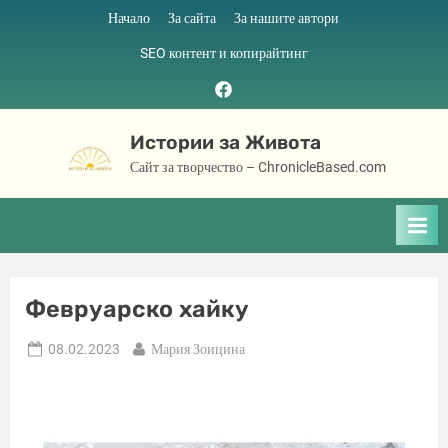
Skip
Начало
За сайта
За нашите автори
to
SEO контент и копирайтинг
content
Facebook
page
Истории за Живота
Сайт за творчество – ChronicleBased.com
Февруарско хайку
Posted
By
08.02.2023
Мария Зоицина
on