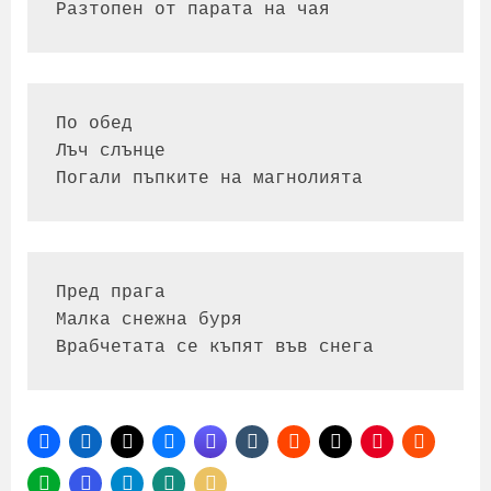
По обед

Лъч слънце

Пред прага

Малка снежна буря

Врабчетата се къпят във снега