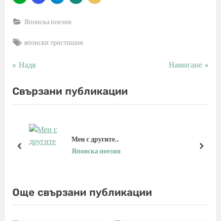
Японска поезия
Tags:
японски тристишия
P
N
Надя
Намигане
Навигация
r
e
e
x
Свързани публикации
v
t
i
P
o
o
u
s
Мен с другите..
s
t
prev
next
Японска поезия
P
:
o
s
Още свързани публикации
t
: