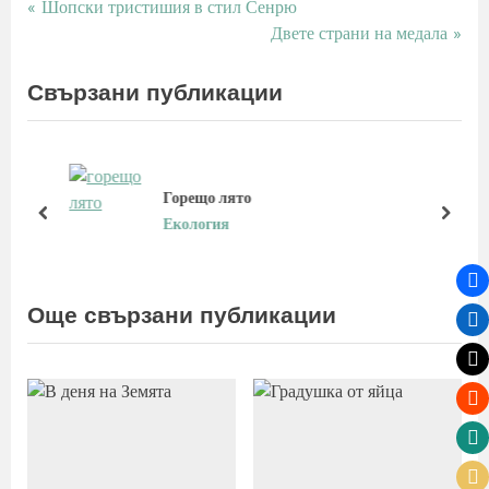
P
Шопски тристишия в стил Сенрю
Навигация
r
N
Двете страни на медала
e
e
v
x
Свързани публикации
i
t
o
P
u
o
s
s
Горещо лято
P
t
prev
next
Екология
o
:
s
t
Още свързани публикации
: