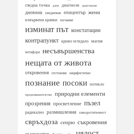
гледна точка
диагнози
дзен
диагонали
жени
дневник
епицентър
ежедневия
извървени крачки
изгнание
изминат път
констатации
контрапункт
магия
криво огледало
несъвършенства
метафори
нещата от живота
откровения
отстояния
пацифистично
познание
посоки
потекло
природни елементи
предизвикателство
пъзел
прозрения
просветление
размишления
радикално
самодостатъчност
свръхдоза
съкровения
сенрю
цялост
същностно