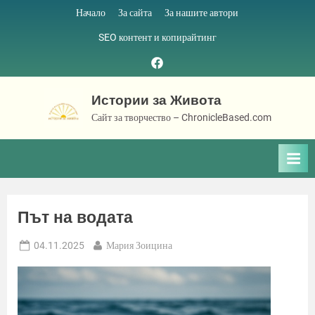
Skip
Начало
За сайта
За нашите автори
to
SEO контент и копирайтинг
content
Facebook
page
Истории за Живота
Сайт за творчество – ChronicleBased.com
Път на водата
Posted
By
04.11.2025
Мария Зоицина
on