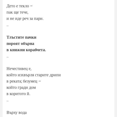
Дето е текло –
пак ще тече,
и не иде реч за пари.
..
Тлъстите пачки
пороят обърна
в книжни корабчета.
..
Нечестивец е,
който изхвърля старите дрипи
в реката; безумец –
който гради дом
в коритото й.
..
Върху вода