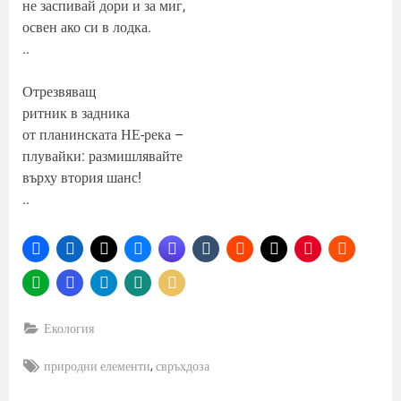
не заспивай дори и за миг,
освен ако си в лодка.
..
Отрезвяващ
ритник в задника
от планинската НЕ-река –
плувайки: размишлявайте
върху втория шанс!
..
Екология
Tags:
,
природни елементи
свръхдоза