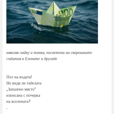
няколко хайку и танка, посветени на скорошните
събития в Елените и другаде
Път на водата!
Не видя ли табелата
„Запазено място“
изписана с почерка
на вселената?
..