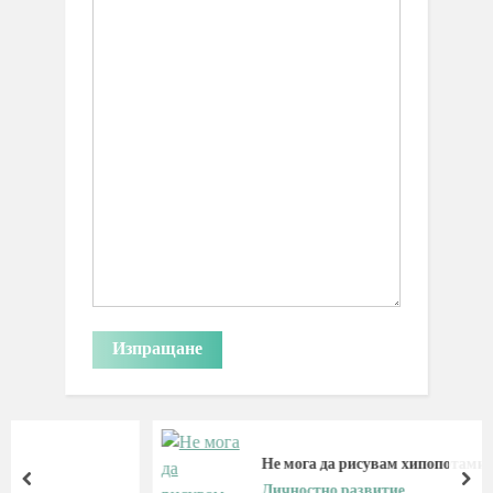
Не мога да рисувам хипопотами
prev
nex
Личностно развитие