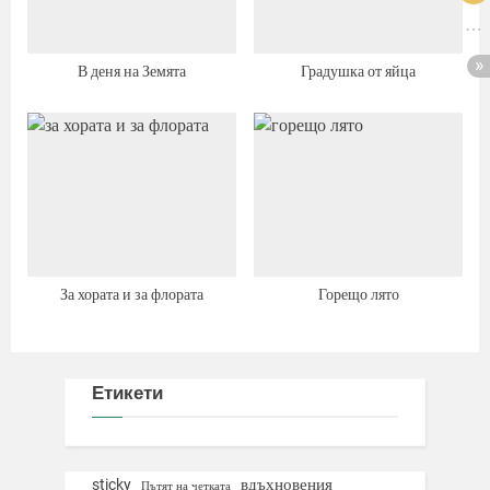
В деня на Земята
Градушка от яйца
За хората и за флората
Горещо лято
Етикети
вдъхновения
sticky
Пътят на четката