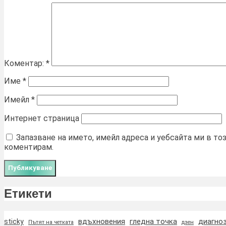
Коментар:
*
Име
*
Имейл
*
Интернет страница
Запазване на името, имейл адреса и уебсайта ми в то
коментирам.
Етикети
вдъхновения
гледна точка
диагно
sticky
Пътят на четката
дзен