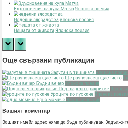
Вдъхновения на купа Матча
Японска поезия
Неделни злорадства
Японска поезия
Нещата от живота
Японска поезия
prev
next
Още свързани публикации
Залутан в тишината
Японска поези
Ще разпознаеш щастието
Яп
Бъдни вечер
Японска поезия
Под шарено прикритие
Японска
Уроците по пускане
Японска поези
Едно момиче
Японска поезия
Вашият коментар
Вашият имейл адрес няма да бъде публикуван.
Задължите