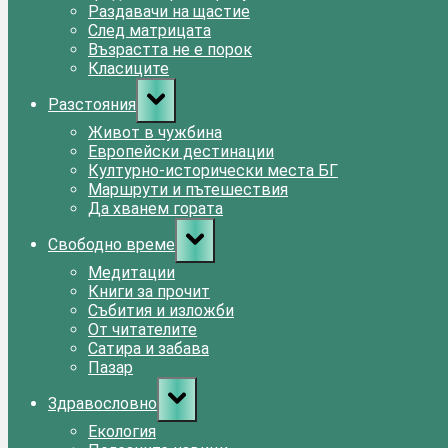
Раздавачи на щастие
След матрицата
Възрастта не е порок
Класиците
Toggle
Разстояния
sub-
menu
Живот в чужбина
Европейски дестинации
Културно-исторически места БГ
Маршрути и пътешествия
Да хванем гората
Toggle
Свободно време
sub-
menu
Медитации
Книги за прочит
Събития и изложби
От читателите
Сатира и забава
Пазар
Toggle
Здравословно
sub-
menu
Екология