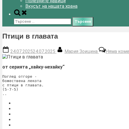
Полезните навици
Вкусът на нашата храна
Toggle
search
Търсене
form
за:
Птици в главата
Posted
By
24.07.2025
24.07.2025
Мария Зоицина
Няма коме
on
от серията „хайку-нехайку“
Поглед отгоре -
божествена лекота
с птици в главата.
(5-7-5)
..