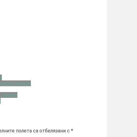
я
онска поезия
 поезия
я
лните полета са отбелязани с
*