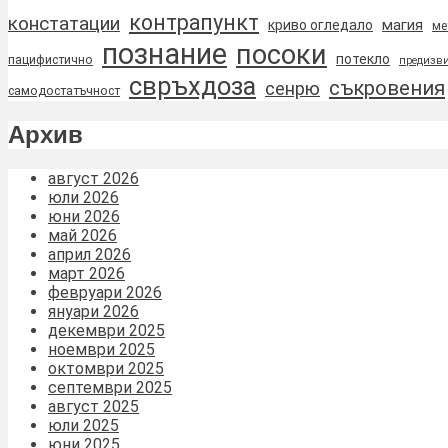
контрапункт
констатации
магия
криво огледало
ме
познание
посоки
потекло
пацифистично
предизви
свръхдоза
съкровения
сенрю
самодостатъчност
Архив
август 2026
юли 2026
юни 2026
май 2026
април 2026
март 2026
февруари 2026
януари 2026
декември 2025
ноември 2025
октомври 2025
септември 2025
август 2025
юли 2025
юни 2025