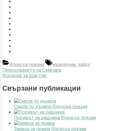
Tags:
Японска поезия
изцеление
,
хайку
Навигация
Previous
Прекъсването на Самсара
Post:
Next
Формула за Щастие
Post:
Свързани публикации
Смола по дънера
Японска поезия
Поривът на хищника
Японска поезия
Заявка за прием
Японска поезия