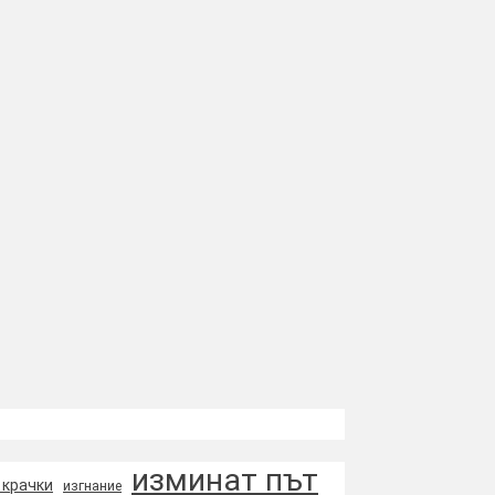
изминат път
 крачки
изгнание