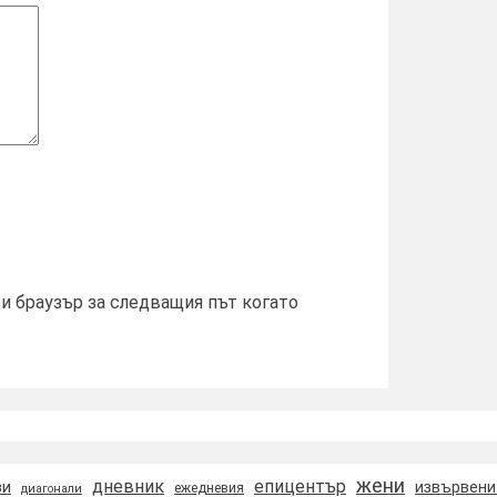
зи браузър за следващия път когато
жени
дневник
епицентър
зи
извървени
ежедневия
диагонали