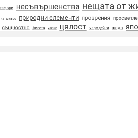
нещата от ж
несъвършенства
тафори
природни елементи
прозрения
просветле
кателство
цялост
япо
същностно
шодо
фиеста
чародейки
хайку