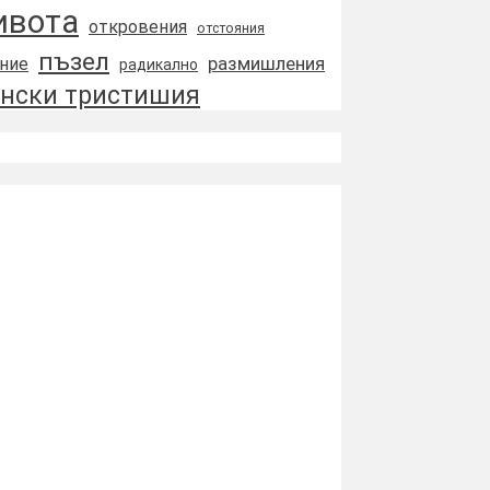
ивота
откровения
отстояния
пъзел
размишления
ние
радикално
нски тристишия