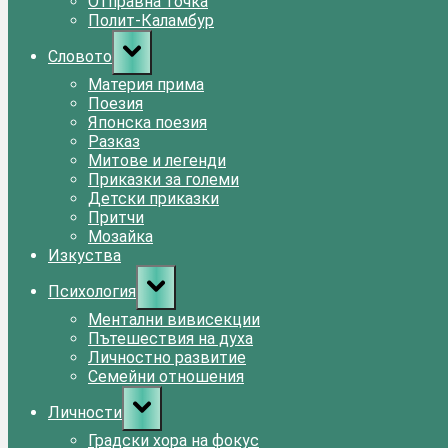
Отправна точка
Полит-Каламбур
Toggle
Словото
sub-
menu
Материя прима
Поезия
Японска поезия
Разказ
Митове и легенди
Приказки за големи
Детски приказки
Притчи
Мозайка
Изкуства
Toggle
Психология
sub-
menu
Ментални вивисекции
Пътешествия на духа
Личностно развитие
Семейни отношения
Toggle
Личности
sub-
menu
Градски хора на фокус