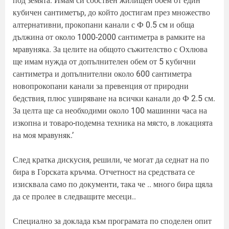
под земята. Имам си собствен жилищен обем от един
кубичен сантиметър, до който достигам през множество
алтернативни, прокопани канали с Ф 0.5 см и обща
дължина от около 1000-2000 сантиметра в рамките на
мравуняка. За целите на общото съжителство с Охлюва
ще имам нужда от допълнителен обем от 5 кубични
сантиметра и допълнителни около 600 сантиметра
новопрокопани канали за превенция от природни
бедствия, плюс уширяване на всички канали до Ф 2.5 см.
За целта ще са необходими около 100 машинни часа на
изкопна и товаро-подемна техника на място, в локацията
на моя мравуняк.’
След кратка дискусия, решили, че могат да седнат на по
бира в Горската кръчма. Отчетност на средствата се
изисквала само по документи, така че .. много бира щяла
да се пролее в следващите месеци..
Специално за доклада към програмата по споделен опит