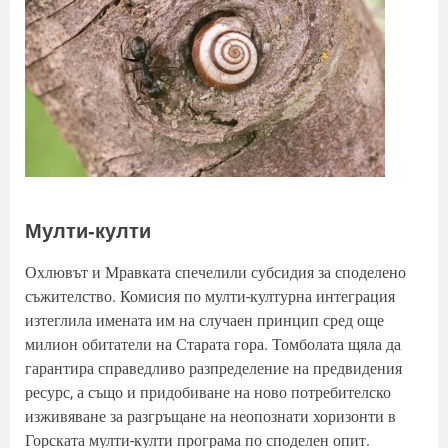
Мулти-култи
Охлювът и Мравката спечелили субсидия за споделено
съжителство. Комисия по мулти-културна интеграция
изтеглила имената им на случаен принцип сред още
милион обитатели на Старата гора. Томболата щяла да
гарантира справедливо разпределение на предвидения
ресурс, а също и придобиване на ново потребителско
изживяване за разгръщане на неопознати хоризонти в
Горската мулти-култи програма по споделен опит.