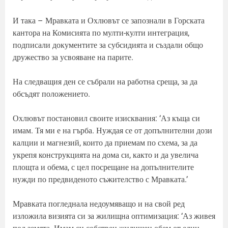
И така – Мравката и Охлювът се запознали в Горската
кантора на Комисията по мулти-култи интеграция,
подписали документите за субсидията и създали общо
дружество за усвояване на парите.
На следващия ден се събрали на работна среща, за да
обсъдят положението.
Охлювът постановил своите изисквания: ‘Аз къща си
имам. Тя ми е на гърба. Нуждая се от допълнителни дози
калции и магнезий, които да приемам по схема, за да
укрепя конструкцията на дома си, както и да увелича
площта и обема, с цел посрещане на допълнителите
нужди по предвиденото съжителство с Мравката.’
Мравката погледнала недоумяващо и на свой ред
изложила визията си за жилищна оптимизация: ‘Аз живея