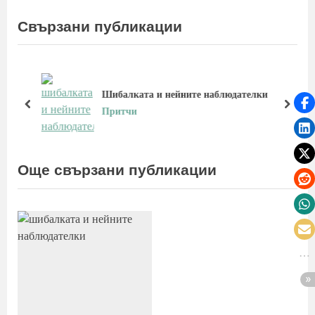
r
e
e
x
Свързани публикации
v
t
i
P
o
o
u
s
Шибалката и нейните наблюдателки
s
t
prev
next
Притчи
P
:
o
s
Още свързани публикации
t
: