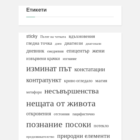
Етикети
вдъхновения
sticky
Пътят на четката
гледна точка
диагнози
дзен
диагонали
жени
дневник
епицентър
ежедневия
извървени крачки
изгнание
изминат път
констатации
контрапункт
магия
криво огледало
несъвършенства
метафори
нещата от живота
откровения
отстояния
пацифистично
познание
посоки
потекло
природни елементи
предизвикателство