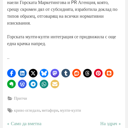
наели Горската Маркетингова и PR Агенция, която,
срещу скромен дял от субсидията, изработила доклад по
типов образец, отговарящ на всички нормативни
изисквания.
Горската мулти-култи интеграция се придвижила с още
една крачка напред.
..
Притчи
Tags:
,
,
криво огледало
метафори
мулти-култи
P
N
Само да вметна
На здрач
Навигация