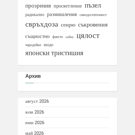
пъзел
прозрения
просветление
размишления
радикално
самодостатъчност
свръхдоза
съкровения
сенрю
цялост
същностно
фиеста
хайку
шодо
чародейки
японски тристишия
Архив
август 2026
юли 2026
юни 2026
май 2026