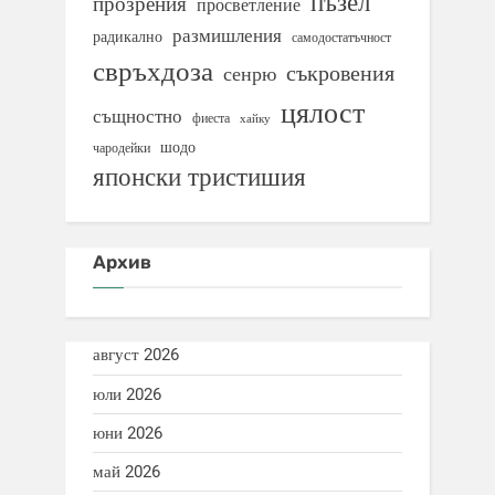
пъзел
прозрения
просветление
размишления
радикално
самодостатъчност
свръхдоза
съкровения
сенрю
цялост
същностно
фиеста
хайку
шодо
чародейки
японски тристишия
Архив
август 2026
юли 2026
юни 2026
май 2026