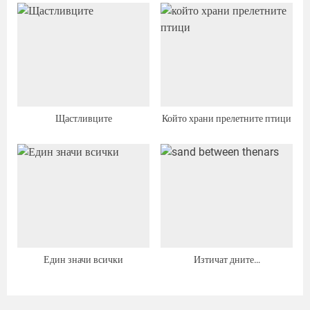
Щастливците
Който храни прелетните птици
Един значи всички
Изтичат дните…