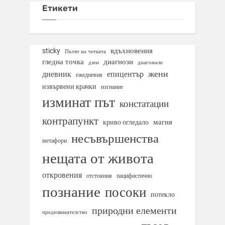
Етикети
вдъхновения
sticky
Пътят на четката
гледна точка
диагнози
дзен
диагонали
жени
дневник
епицентър
ежедневия
извървени крачки
изгнание
изминат път
констатации
контрапункт
магия
криво огледало
несъвършенства
метафори
нещата от живота
откровения
отстояния
пацифистично
познание
посоки
потекло
природни елементи
предизвикателство