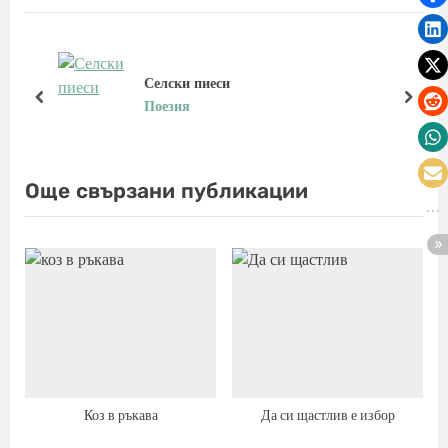
i
t
o
P
u
o
s
s
Селски пиеси
P
t
prev
next
Поезия
o
:
s
t
Още свързани публикации
:
Коз в ръкава
Да си щастлив е избор