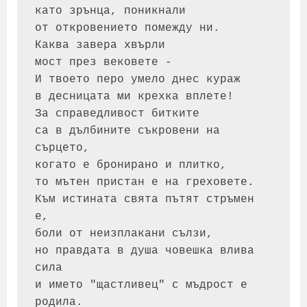
като зрънца, поникнали 
от откровението помежду ни.
Каква завера хвърли 
мост през вековете -
И твоето перо умело днес кураж
в десницата ми крехка вплете!
За справедливост битките 
са в дълбините съкровени на 
сърцето, 
когато е бронирано и плитко,
то мътен пристан е на греховете.
Към истината свята пътят стръмен 
е, 
боли от неизплакани сълзи, 
но правдата в душа човешка влива 
сила 
и името "щастливец" с мъдрост е 
родила.