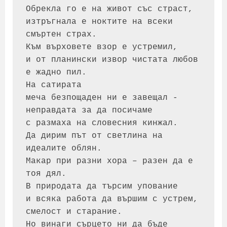
Обрекла го е на живот със страст, 
изтръгнала е ноктите на всеки 
смъртен страх.
Към върховете взор е устремил, 
и от планински извор чистата любов 
е жадно пил.
На сатирата 
меча безпощаден ни е завещал -
неправдата за да посичаме 
с размаха на словесния кинжал.
Да дирим път от светлина на 
идеалите облян.
Макар при разни хора – разен да е 
тоя дял.
В природата да търсим упование 
и всяка работа да вършим с устрем, 
смелост и старание.
Но винаги сърцето ни да бъде 