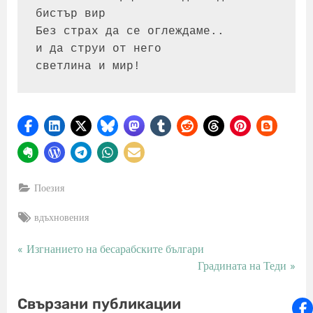
бистър вир
Без страх да се оглеждаме..
и да струи от него 
светлина и мир!
Поезия
Tags:
вдъхновения
P
Изгнанието на бесарабските българи
Навигация
r
N
Градината на Теди
e
e
v
x
Свързани публикации