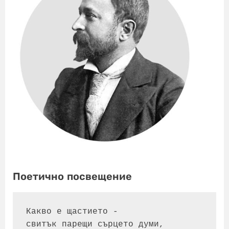
Поетично посвещение
Какво е щастието - 
свитък парещи сърцето думи, 