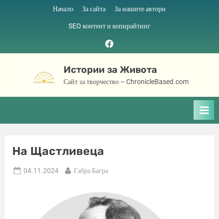
Skip
Начало
За сайта
За нашите автори
to
SEO контент и копирайтинг
content
Facebook
page
Истории за Живота
Сайт за творчество – ChronicleBased.com
На Щастливеца
Posted
By
04.11.2024
Габра Багра
on