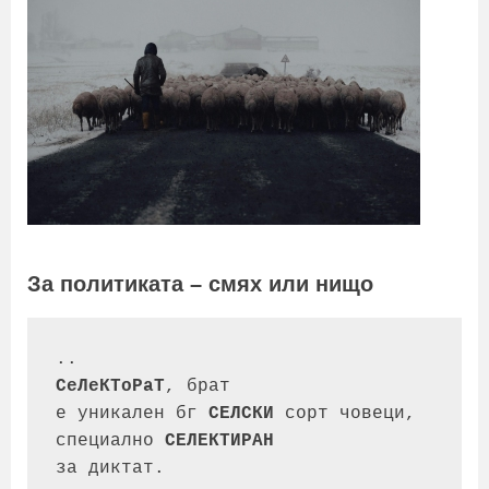
произход
За политиката – смях или нищо
..
СеЛеКТоРаТ
, брат
е уникален бг 
СЕЛСКИ 
сорт човеци,
специално 
СЕЛЕКТИРАН
за диктат.