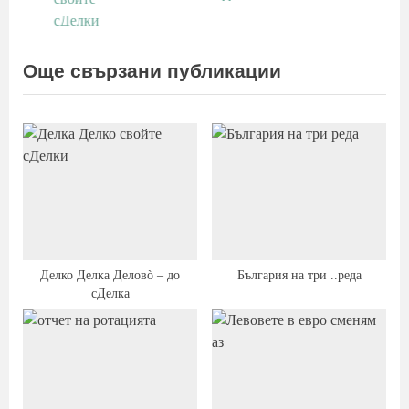
P
:
o
s
Още свързани публикации
t
:
Делко Делка Деловò – до
България на три ..реда
сДелка