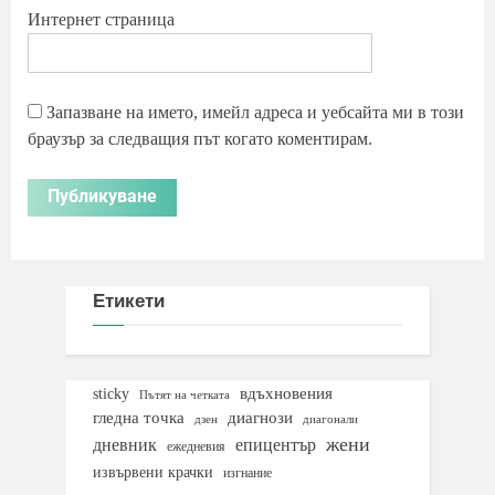
Интернет страница
Запазване на името, имейл адреса и уебсайта ми в този
браузър за следващия път когато коментирам.
Етикети
вдъхновения
sticky
Пътят на четката
гледна точка
диагнози
дзен
диагонали
жени
дневник
епицентър
ежедневия
извървени крачки
изгнание