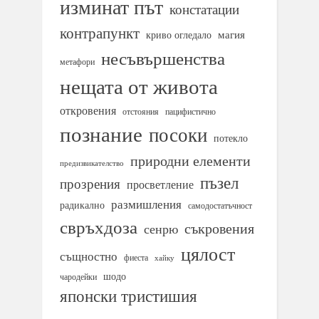
изминат път
констатации
контрапункт
магия
криво огледало
несъвършенства
метафори
нещата от живота
откровения
отстояния
пацифистично
познание
посоки
потекло
природни елементи
предизвикателство
пъзел
прозрения
просветление
размишления
радикално
самодостатъчност
свръхдоза
съкровения
сенрю
цялост
същностно
фиеста
хайку
шодо
чародейки
японски тристишия