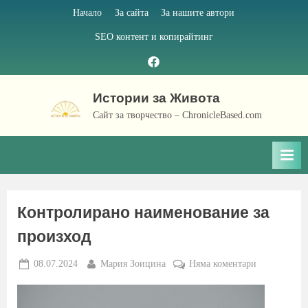
Skip
Начало
За сайта
За нашите автори
to
SEO контент и копирайтинг
content
Facebook
page
Истории за Живота
Сайт за творчество – ChronicleBased.com
Контролирано наименование за
произход
Posted
By
за
08.07.2024
Мария Зоицина
Няма коментари
on
Контролира
наименован
за