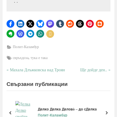
..
Полит-Каламбур
Tags:
,
свръхдоза
тука е така
P
N
Махала Длъжковска над Троян
Ще дойде ден..
Навигация
r
e
e
x
Свързани публикации
v
t
i
P
o
o
u
s
ава
Делко Делка Деловò – до сДелка
s
t
prev
next
Полит-Каламбур