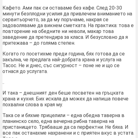
Кафето. Ами пак си оставаме без кафе. След 20-30
минути безплодни усилия да привлечем вниманието на
сервитьорчето, за да му поръчаме, накрая се
задоволяваме да викнем сметката. На практика: това е
повторение на обедните ни неволи, макар това
заведение да претендира за класа. И безусловно да я
притежава – до голяма степен.
Когато го посетихме преди година, бях готова да се
закълна, че предлага най-добрата храна и услуга на
Тасос. Не и днес, със сигурност – поне не и що се
отнася до услугата.
..
И така – днешният ден беше посветен на гръцката
храна и кухня. Бих искала да можех да напиша повече
похвални слова в края му.
Така се и бяхме прицелили – една обедна таверна в
планинско село, една вечерна рибна таверна на
пристанището. Трябваше да са перфектни. Не бяха. И
все пак останахме нахранени и с приятен вкус в устата.