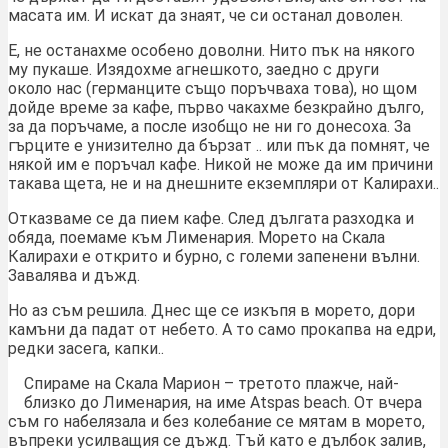
масата им. И искат да знаят, че си останал доволен.
Е, не останахме особено доволни. Нито пък на някого
му пукаше. Изядохме агнешкото, заедно с други
около нас (германците също поръчваха това), но щом
дойде време за кафе, първо чакахме безкрайно дълго,
за да поръчаме, а после изобщо не ни го донесоха. За
гърците е унизително да бързат .. или пък да помнят, че
някой им е поръчал кафе. Никой не може да им причини
такава щета, не и на днешните екземпляри от Калирахи..
Отказваме се да пием кафе. След дългата разходка и
обяда, поемаме към Лименария. Морето на Скала
Калирахи е открито и бурно, с големи запенени вълни.
Завалява и дъжд.
Но аз съм решила. Днес ще се изкъпя в морето, дори
камъни да падат от небето. А то само прокапва на едри,
редки засега, капки..
Спираме на Скала Марион – третото плажче, най-
близко до Лименария, на име Atspas beach. От вчера
съм го набелязала и без колебание се мятам в морето,
въпреки усилващия се дъжд. Тъй като е дълбок залив,