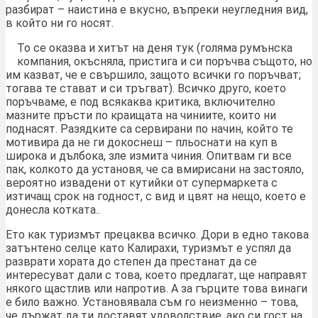
разбират – наистина е вкусно, въпреки неугледния вид,
в който ни го носят.
То се оказва и хитът на деня тук (голяма румънска
компания, окъсняла, пристига и си поръчва същото, но
им казват, че е свършило, защото всички го поръчват;
тогава те стават и си тръгват). Всичко друго, което
поръчваме, е под всякаква критика, включително
мазните пръсти по краищата на чиниите, които ни
поднасят. Разядките са сервирани по начин, който те
мотивира да не ги докоснеш – пльоснати на куп в
широка и дълбока, зле измита чиния. Опитвам ги все
пак, колкото да установя, че са вмирисани на застояло,
вероятно извадени от кутийки от супермаркета с
изтичащ срок на годност, с вид и цвят на нещо, което е
донесла котката..
Ето как туризмът прецаква всичко. Дори в едно такова
затънтено селце като Калирахи, туризмът е успял да
разврати хората до степен да престанат да се
интересуват дали с това, което предлагат, ще направят
някого щастлив или напротив. А за гърците това винаги
е било важно. Установявала съм го неизменно – това,
че държат да ти доставят удоволствие, ако си гост на