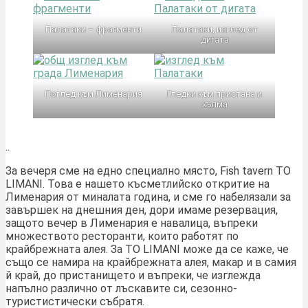
Палатаки – фрагменти
Палатаки, изглед от
дигата
Поглед към Лименария
Гледки към пристана и
хълма
..
За вечеря сме на едно специално място, Fish tavern TO
LIMANI. Това е нашето късметлийско откритие на
Лименария от миналата година, и сме го набелязали за
завършек на днешния ден, дори имаме резервация,
защото вечер в Лименария е навалица, въпреки
множеството ресторанти, които работят по
крайбрежната алея. За TO LIMANI може да се каже, че
също се намира на крайбрежната алея, макар и в самия
й край, до пристанището и въпреки, че изглежда
напълно различно от лъскавите си, сезонно-
туристистически събратя.