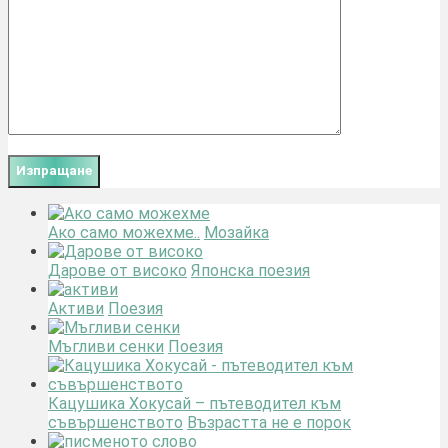
Ако само можехме..
Мозайка
Дарове от високо
Японска поезия
Активи
Поезия
Мъгливи сенки
Поезия
Кацушика Хокусай – пътеводител към
съвършенството
Възрастта не е порок