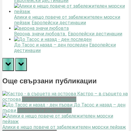
Европейски дестинации
Алики е нещо повече от забележителен морски
пейзаж
Европейски дестинации
Верона, значи любовта..
Европейски дестинации
До Тасос и назад – ден последен
Европейски
дестинации
prev
next
Още свързани публикации
Кастро – в сърцето на
острова
Европейски дестинации
До Тасос и назад – ден
първи
Европейски дестинации
Алики е нещо повече от забележителен морски пейзаж