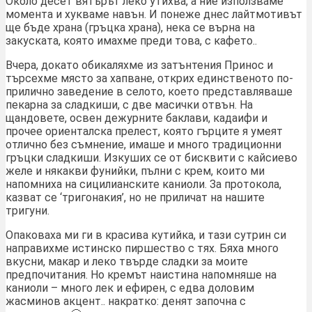
Около десет вятърът леко утихва, а ние използваме
момента и хукваме навън. И понеже днес лайтмотивът
ще бъде храна (гръцка храна), нека се върна на
закуската, която имахме преди това, с кафето..
Вчера, докато обикаляхме из затънтения Принос и
търсехме място за хапване, открих единственото по-
прилично заведение в селото, което представляваше
пекарна за сладкиши, с две масички отвън. На
щандовете, освен дежурните баклави, кадаифи и
прочее ориенталска прелест, която гърците я умеят
отлично без съмнение, имаше и много традиционни
гръцки сладкиши. Изкуших се от бисквити с кайсиево
желе и някакви фунийки, пълни с крем, които ми
напомниха на сицилианските каниоли. За протокола,
казват се ‘тригонакия’, но не приличат на нашите
тригуни.
Опаковаха ми ги в красива кутийка, и тази сутрин си
направихме истинско пиршество с тях. Бяха много
вкусни, макар и леко твърде сладки за моите
предпочитания. Но кремът наистина напомняше на
каниоли – много лек и ефирен, с едва доловим
жасминов акцент.. накратко: денят започна с