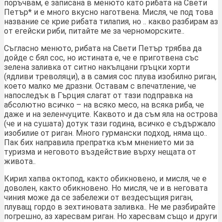
поръчвам, е записана в менюто като рибата на Свети
Петър* и е много вкусно наготвена. Мисля, че под това
название се крие рибата тилапия, но .. какво разбирам аз
от егейски риби, питайте ме за черноморските..
Съгласно менюто, рибата на Свети Петър трябва да
дойде с бял сос, но истината е, че е приготвена със
зелена заливка от ситно накълцани гръцки хорти
(ядливи треволяци), а в самия сос плува изобилно риган,
което малко ме дразни. Оставам с впечатление, че
напоследък в Гърция слагат от тази подправка на
абсолютно всичко – на всяко месо, на всяка риба, че
даже и на зеленчуците. Каквото и да съм яла на острова
(че и на сушата) дотук тази година, всичко е съдържало
изобилие от риган. Много гурмански подход, няма що..
Пак бих направила препратка към мнението ми за
туризма и неговото въздействие върху нещата от
живота..
Кирил хапва октопод, както обикновено, и мисля, че е
доволен, както обикновено. Но мисля, че и в неговата
чиния може да се забележи от вездесъщия риган,
плуващ гордо в зехтиновата заливка.. Не ме разбирайте
погрешно, аз харесвам риган. Но харесвам също и други