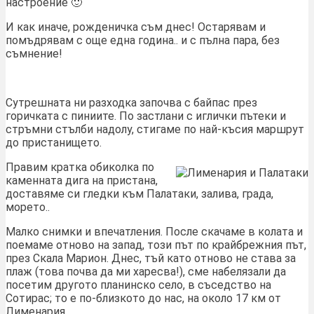
настроение 🙂
И как иначе, рожденичка съм днес! Остарявам и
помъдрявам с още една година.. и с пълна пара, без
съмнение!
Сутрешната ни разходка започва с байпас през
горичката с пиниите. По застлани с иглички пътеки и
стръмни стълби надолу, стигаме по най-късия маршрут
до пристанището.
Правим кратка обиколка по
каменната дига на пристана,
доставяме си гледки към Палатаки, залива, града,
морето..
Малко снимки и впечатления. После скачаме в колата и
поемаме отново на запад, този път по крайбрежния път,
през Скала Марион. Днес, тъй като отново не става за
плаж (това почва да ми харесва!), сме набелязали да
посетим другото планинско село, в съседство на
Сотирас; то е по-близкото до нас, на около 17 км от
Лименария.