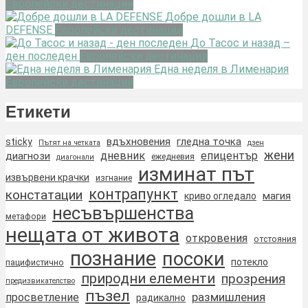
Европейски дестинации
Добре дошли в LA
DEFENSE
Европейски дестинации
До Тасос и назад –
ден последен
Европейски дестинации
Една неделя в Лименария
Европейски дестинации
Етикети
вдъхновения
гледна точка
sticky
Пътят на четката
дзен
жени
дневник
епицентър
диагнози
ежедневия
диагонали
изминат път
извървени крачки
изгнание
контрапункт
констатации
магия
криво огледало
несъвършенства
метафори
нещата от живота
откровения
отстояния
познание
посоки
потекло
пацифистично
природни елементи
прозрения
предизвикателство
пъзел
размишления
просветление
радикално