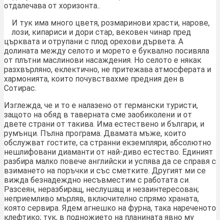
отдалечава от хоризонта..
И тук има много цветя, розмаринови храсти, нарове,
лози, кипариси и дори стар, вековен чинар пред
църквата и отрупани с плод орехови дървета. А
долината между селото и морето е буквално посивяла
от плътни маслинови насаждения. Но селото е някак
разхвърляно, еклектично, не притежава атмосферата и
хармонията, които почувствахме предния ден в
Сотирас.
Изглежда, че и то е налазено от германски туристи,
защото на обяд в таверната сме заобиколени и от
двете страни от такива. Има естествено и българи, и
румънци. Пълна програма. Двамата мъже, които
обслужват гостите, са странни екземпляри, абсолютно
нешлифовани диаманти от най-диво естество. Единият
разбира малко повече английски и успява да се справя с
взимането на поръчки и със сметките. Другият ми се
вижда безнадеждно несъвместим с работата си.
Разсеян, неразбиращ, неслушащ и незаинтересован;
неприемливо мърляв, включително спрямо храната,
която сервира. Ядем агнешко на фурна, така нареченото
клефтико; тук, в подножието на планината явно му