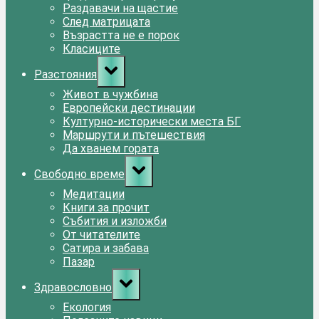
Раздавачи на щастие
След матрицата
Възрастта не е порок
Класиците
Toggle
Разстояния
sub-
menu
Живот в чужбина
Европейски дестинации
Културно-исторически места БГ
Маршрути и пътешествия
Да хванем гората
Toggle
Свободно време
sub-
menu
Медитации
Книги за прочит
Събития и изложби
От читателите
Сатира и забава
Пазар
Toggle
Здравословно
sub-
menu
Екология