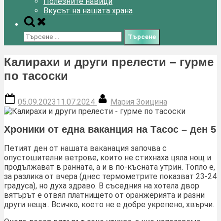
Полезните навици
Вкусът на нашата храна
Toggle
search
Търсене
form
за:
Калирахи и други прелести – гурме
по тасоски
Posted
By
05.09.2023
11.07.2024
Мария Зоицина
on
Хроники от една ваканция на Тасос – ден 5
Петият ден от нашата ваканация започва с
опустошителни ветрове, които не стихнаха цяла нощ и
продължават в ранната, а и в по-късната утрин. Топло е,
за разлика от вчера (днес термометрите показват 23-24
градуса), но духа здраво. В съседния на хотела двор
вятърът е отвял платнището от оранжерията и разни
други неща.. Всичко, което не е добре укрепено, хвърчи.