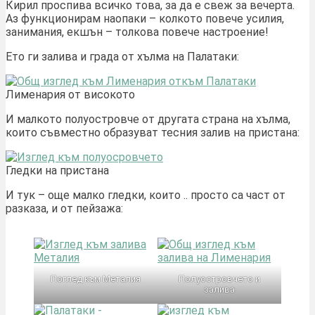
Кирил проспива всичко това, за да е свеж за вечерта.
Аз функционирам наопаки – колкото повече усилия,
занимания, екшън – толкова повече настроение!
Ето ги залива и града от хълма на Палатаки:
Лименария от високото
И малкото полуостровче от другата страна на хълма,
които съвместно образуват тесния залив на пристана:
Гледки на пристана
И тук – още малко гледки, които .. просто са част от
разказа, и от пейзажа:
Поглед към Металия
Полуостровчето и
залива