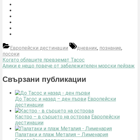
Tags:
Европейски дестинации
дневник
,
познание
,
посоки
Навигация
Previous
Когато облаците превземат Тасос
Post:
Next
Алики е нещо повече от забележителен морски пейзаж
Post:
Свързани публикации
До Тасос и назад – ден първи
Европейски
дестинации
Кастро – в сърцето на острова
Европейски
дестинации
Палатаки и плаж Металия – Лименария