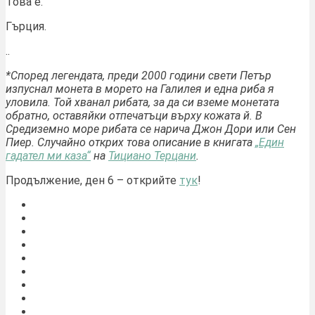
Това е.
Гърция.
..
*Според легендата, преди 2000 години свети Петър
изпуснал монета в морето на Галилея и една риба я
уловила. Той хванал рибата, за да си вземе монетата
обратно, оставяйки отпечатъци върху кожата й. В
Средиземно море рибата се нарича Джон Дори или Сен
Пиер. Случайно открих това описание в книгата
„Един
гадател ми каза“
на
Тициано Терцани
.
Продължение, ден 6 – открийте
тук
!