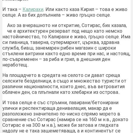
И така –
Калирахи
. Или както каза Кирил – това е живо
селце. А аз бих допълнила – живо гръцко селце.
Ако за вчерашното ни откритие, Сотирас, бих казала,
че е архитектурен резерват под нещо като немско
настойничество, то Калирахи е живо, гръцко селце. Има
си пивница, таверна, супермаркет, църква, здравна
служба, бивш, занемарен рибен магазин с широки
стъклени витрини както едно време при нас, и настоящ,
по-съвременен – за риба и грил, в днешния ден
неработещ..
На площадчето в средата на селото си дават среща
селските безделници, а също и множество туристи от
различни националности, които днес, във ветровития
облачен ден, са плъпнали като хлебарки из острова..
И това селце е със стръмни, павирани/бетонирани
улички и респектираща денивелация, макар да е
разположено значително по-ниско спрямо морето в
сравнение със Сотирас (намира се на 160 м н.в., докато
Сотирас е на 300 м н.в.), може би затова и гледката
надолу не е така зашеметяваща, а и континентът се