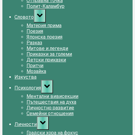
Отправна точка
Полит-Каламбур
Toggle
Словото
sub-
menu
Материя прима
Поезия
Японска поезия
Разказ
Митове и легенди
Приказки за големи
Детски приказки
Притчи
Мозайка
Изкуства
Toggle
Психология
sub-
menu
Ментални вивисекции
Пътешествия на духа
Личностно развитие
Семейни отношения
Toggle
Личности
sub-
menu
Градски хора на фокус