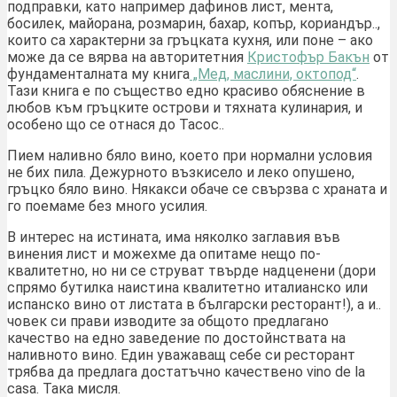
подправки, като например дафинов лист, мента,
босилек, майорана, розмарин, бахар, копър, кориандър..,
които са характерни за гръцката кухня, или поне – ако
може да се вярва на авторитетния
Кристофър Бакън
от
фундаменталната му книга
„Мед, маслини, октопод“
.
Тази книга е по същество едно красиво обяснение в
любов към гръцките острови и тяхната кулинария, и
особено що се отнася до Тасос..
Пием наливно бяло вино, което при нормални условия
не бих пила. Дежурното възкисело и леко опушено,
гръцко бяло вино. Някакси обаче се свързва с храната и
го поемаме без много усилия.
В интерес на истината, има няколко заглавия във
винения лист и можехме да опитаме нещо по-
квалитетно, но ни се струват твърде надценени (дори
спрямо бутилка наистина квалитетно италианско или
испанско вино от листата в български ресторант!), а и..
човек си прави изводите за общото предлагано
качество на едно заведение по достойнствата на
наливното вино. Един уважаващ себе си ресторант
трябва да предлага достатъчно качествено vino de la
casa. Така мисля.