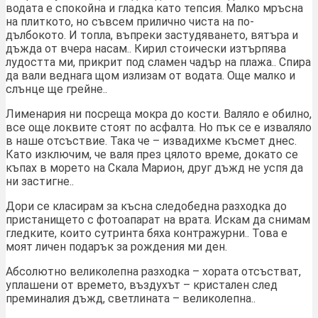
водата е спокойна и гладка като тепсия. Малко мръсна
на плиткото, но съвсем прилично чиста на по-
дълбокото. И топла, въпреки застудяването, вятъра и
дъжда от вчера насам.. Кирил стоически изтърпява
лудостта ми, прикрит под сламен чадър на плажа.. Спира
да вали веднага щом излизам от водата. Още малко и
слънце ще грейне..
Лименария ни посреща мокра до кости. Валяло е обилно,
все още локвите стоят по асфалта. Но пък се е изваляло
в наше отсъствие. Така че – извадихме късмет днес.
Като изключим, че валя през цялото време, докато се
къпах в морето на Скала Марион, друг дъжд не успя да
ни застигне..
Дори се класирам за късна следобедна разходка до
пристанището с фотоапарат на врата. Искам да снимам
гледките, които сутринта бяха контражурни.. Това е
моят личен подарък за рождения ми ден.
Абсолютно великолепна разходка – хората отсъстват,
уплашени от времето, въздухът – кристален след
преминалия дъжд, светлината – великолепна..