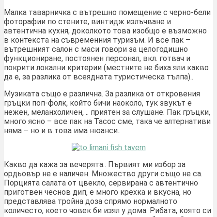
Малка таварничка с вътрешно помещение с черно-бели
фоторафии по стените, винтидж излъчване и
автентична кухня, доколкото това изобщо е възможно
в контекста на съвременния туризъм. И все пак –
вътрешният салон с маси говори за целогодишно
функциониране, постоянен персонал, вкл. готвач и
покрити локални критерии (местните не биха яли какво
да е, за разлика от всеядната туристическа тълпа)..
Музиката също е различна. За разлика от откровения
гръцки поп-фолк, който бичи наоколо, тук звукът е
нежен, меланхоличен, .. приятен за слушане. Пак гръцки,
много ясно – все пак на Тасос сме, така че алтернативи
няма – но и в това има нюанси..
Какво да кажа за вечерята.. Първият ми избор за
ордьовър не е наличен. Множество други също не са.
Порцията салата от цвекло, сервирана с автентично
приготвен чеснов дип, е много крехка и вкусна, но
представлява тройна доза спрямо нормалното
количесто, което човек би изял у дома. Рибата, която си