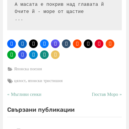
А масата е покрив над главата й

Очите й - море от щастие

...
Японска поезия
Tags:
,
цялост
японски тристишия
P
N
Мъгливи сенки
Гюстав Моро
Навигация
r
e
e
x
Свързани публикации
v
t
i
P
o
o