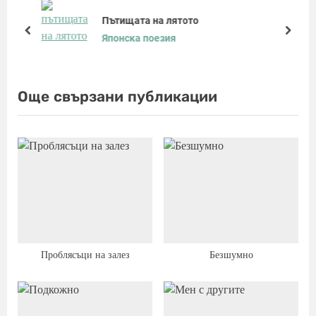
u
s
Пътищата на лятото
s
t
prev
next
Японска поезия
P
:
o
s
Още свързани публикации
t
:
Проблясъци на залез
Безшумно