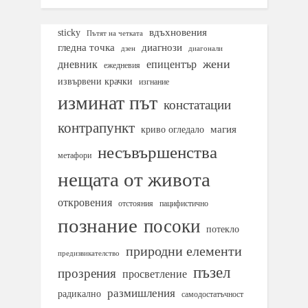
вдъхновения
sticky
Пътят на четката
гледна точка
диагнози
дзен
диагонали
жени
дневник
епицентър
ежедневия
извървени крачки
изгнание
изминат път
констатации
контрапункт
магия
криво огледало
несъвършенства
метафори
нещата от живота
откровения
отстояния
пацифистично
познание
посоки
потекло
природни елементи
предизвикателство
пъзел
прозрения
просветление
размишления
радикално
самодостатъчност