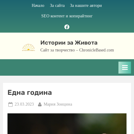
Skip
Начало
За сайта
За нашите автори
to
SEO контент и копирайтинг
content
Facebook
page
Истории за Живота
Сайт за творчество – ChronicleBased.com
Една година
Posted
By
23.03.2023
Мария Зоицина
on