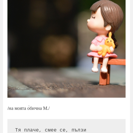
/на моята о̀бична М./
Тя плаче, смее се, пълзи 
