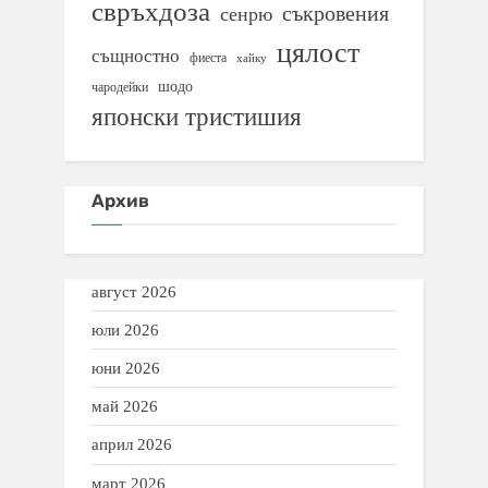
свръхдоза
съкровения
сенрю
цялост
същностно
фиеста
хайку
шодо
чародейки
японски тристишия
Архив
август 2026
юли 2026
юни 2026
май 2026
април 2026
март 2026