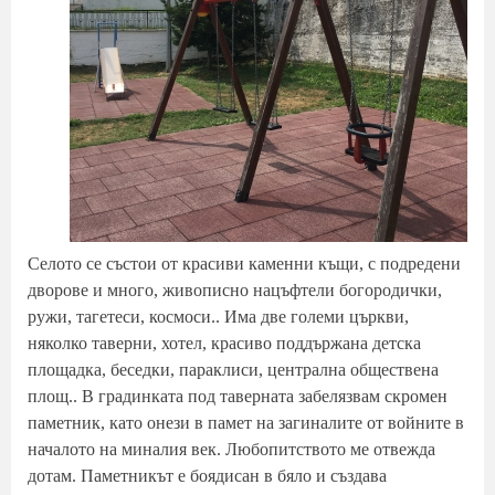
Селото се състои от красиви каменни къщи, с подредени
дворове и много, живописно нацъфтели богородички,
ружи, тагетеси, космоси.. Има две големи църкви,
няколко таверни, хотел, красиво поддържана детска
площадка, беседки, параклиси, централна обществена
площ.. В градинката под таверната забелязвам скромен
паметник, като онези в памет на загиналите от войните в
началото на миналия век. Любопитството ме отвежда
дотам. Паметникът е боядисан в бяло и създава