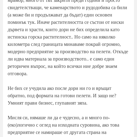
мрамор, много от тях закрити преди години и просто
свидетелстващи, че каменарството и рудодобива са били
(а може би и продължават да бъдат) един основен
поминък тук. Иначе растителността се състои от ниски
дървета и храсти, които дори не бих определила като
истинска горска растителност.. Но само на няколко
километра след границата минаваме покрай огромно,
модерно предприятие за производство на пелети. Откъде
ли идва материала за производството.. е само един
реторичен въпрос, на който всички ние добре знаем
отговора.
Не бих се учудила ако после дори ни го и връщат
обратно, под формата на готови пелети. И защо не?
Умният прави бизнес, глупавият зяпа.
Мисля си, нямаше ли да е чудесно, а и много по-
(еко)логично с оглед на изходната суровина, ако това
предприятие се намираше от другата страна на