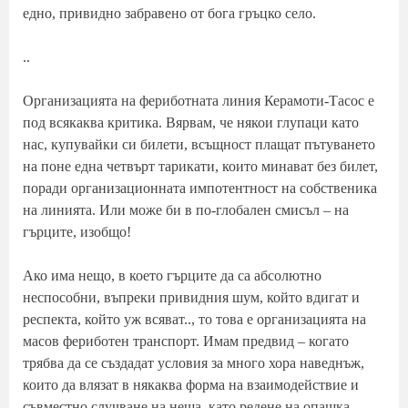
едно, привидно забравено от бога гръцко село.
..
Организацията на фериботната линия Керамоти-Тасос е
под всякаква критика. Вярвам, че някои глупаци като
нас, купувайки си билети, всъщност плащат пътуването
на поне една четвърт тарикати, които минават без билет,
поради организационната импотентност на собственика
на линията. Или може би в по-глобален смисъл – на
гърците, изобщо!
Ако има нещо, в което гърците да са абсолютно
неспособни, въпреки привидния шум, който вдигат и
респекта, който уж всяват.., то това е организацията на
масов фериботен транспорт. Имам предвид – когато
трябва да се създадат условия за много хора наведнъж,
които да влязат в някаква форма на взаимодействие и
съвместно случване на неща, като редене на опашка,