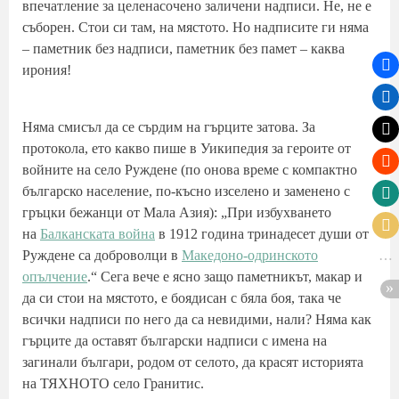
впечатление за целенасочено заличени надписи. Не, не е
съборен. Стои си там, на мястото. Но надписите ги няма
– паметник без надписи, паметник без памет – каква
ирония!
Няма смисъл да се сърдим на гърците затова. За
протокола, ето какво пише в Уикипедия за героите от
войните на село Руждене (по онова време с компактно
българско население, по-късно изселено и заменено с
гръцки бежанци от Мала Азия): „При избухването
на
Балканската война
в 1912 година тринадесет души от
Руждене са доброволци в
Македоно-одринското
опълчение
.“ Сега вече е ясно защо паметникът, макар и
да си стои на мястото, е боядисан с бяла боя, така че
всички надписи по него да са невидими, нали? Няма как
гърците да оставят български надписи с имена на
загинали българи, родом от селото, да красят историята
на ТЯХНОТО село Гранитис.