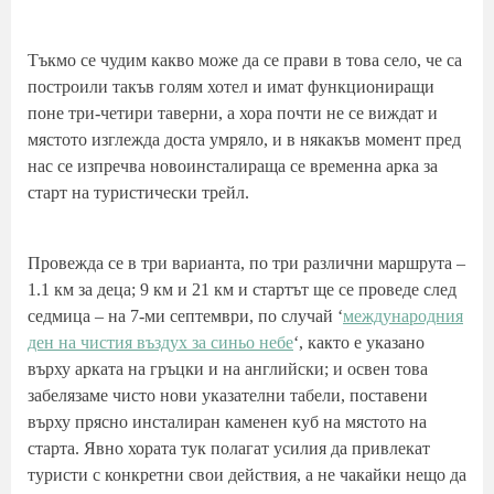
Тъкмо се чудим какво може да се прави в това село, че са
построили такъв голям хотел и имат функциониращи
поне три-четири таверни, а хора почти не се виждат и
мястото изглежда доста умряло, и в някакъв момент пред
нас се изпречва новоинсталираща се временна арка за
старт на туристически трейл.
Провежда се в три варианта, по три различни маршрута –
1.1 км за деца; 9 км и 21 км и стартът ще се проведе след
седмица – на 7-ми септември, по случай ‘
международния
ден на чистия въздух за синьо небе
‘, както е указано
върху арката на гръцки и на английски; и освен това
забелязаме чисто нови указателни табели, поставени
върху прясно инсталиран каменен куб на мястото на
старта. Явно хората тук полагат усилия да привлекат
туристи с конкретни свои действия, а не чакайки нещо да