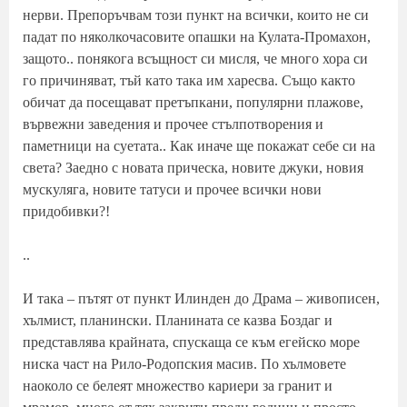
нерви. Препоръчвам този пункт на всички, които не си
падат по няколкочасовите опашки на Кулата-Промахон,
защото.. понякога всъщност си мисля, че много хора си
го причиняват, тъй като така им харесва. Също както
обичат да посещават претъпкани, популярни плажове,
вървежни заведения и прочее стълпотворения и
паметници на суетата.. Как иначе ще покажат себе си на
света? Заедно с новата прическа, новите джуки, новия
мускуляга, новите татуси и прочее всички нови
придобивки?!
..
И така – пътят от пункт Илинден до Драма – живописен,
хълмист, планински. Планината се казва Боздаг и
представлява крайната, спускаща се към егейско море
ниска част на Рило-Родопския масив. По хълмовете
наоколо се белеят множество кариери за гранит и