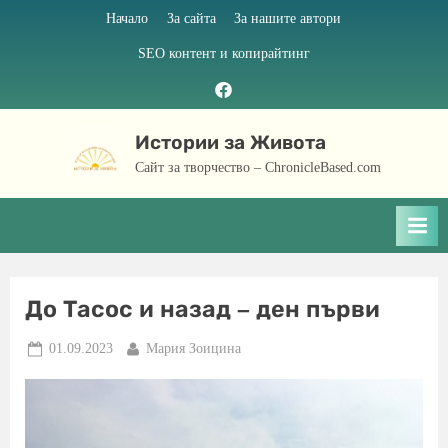
Skip
Начало
За сайта
За нашите автори
to
SEO контент и копирайтинг
content
Facebook
page
Истории за Живота
Сайт за творчество – ChronicleBased.com
До Тасос и назад – ден първи
Posted
By
01.09.2023
Мария Зоицина
on