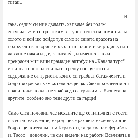
тиган..
И
така, седим си ние двамата, хапваме без голям
ентусиазъм и се тревожим за туристическия поминък на
селото и кой ще дойде тук само за едната красота на
подредените дворове и околните планински ридове, или
да хапне някоя и друга тиганя̀.., и именно в този
прекрасен миг един грамаден автобус на „Кавала турс“
изсипва точно на спирката срещу нас цялото си
съдържание от туристи, които си грабват багажчетата и
бодро закрачват към хотела насреща. Сякаш вселената ни
прави показно̀ как не трябва да се грижим за бизнеса на
другите, особено ако тези други са гърци!
Само след половин час механите ще се напълнят с гости
и местно население, народ ще се разшета наоколо, а ние
бодро ще потеглим към Керамоти, за да хванем ферибота
за Тасос – доволни, че сме видели как работи Вселената в