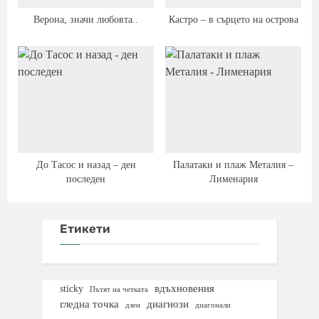
Верона, значи любовта..
Кастро – в сърцето на острова
До Тасос и назад – ден
Палатаки и плаж Металия –
последен
Лименария
Етикети
вдъхновения
sticky
Пътят на четката
гледна точка
диагнози
дзен
диагонали