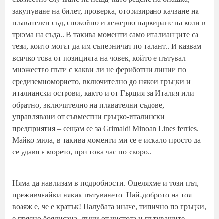
закупуване на билет, проверка, оторизирано качване на
плавателен съд, спокойно и лежерно паркиране на коли в
трюма на съда.. В такива моменти само италианците са
тези, които могат да им съперничат по талант.. И казвам
всичко това от позицията на човек, който е пътувал
множество пъти с какви ли не фериботни линии по
средиземноморието, включително до някои гръцки и
италиански острови, както и от Гърция за Италия или
обратно, включително на плавателни съдове,
управлявани от съвместни гръцко-италински
предприятия – сещам се за Grimaldi Minoan Lines ferries.
Майко мила, в такива моменти ми се е искало просто да
се удавя в морето, при това час по-скоро..
Няма да навлизам в подробности. Оцеляхме и този път,
преживявайки някак пътуването. Най-доброто на тоя
воаяж е, че е кратък! Палубата иначе, типично по гръцки,
е прясно боядисана, лъщи от чистота и пътуващите