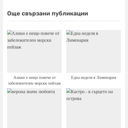
s
t
Още свързани публикации
:
Алики е нещо повече от
Една неделя в Лименария
забележителен морски пейзаж