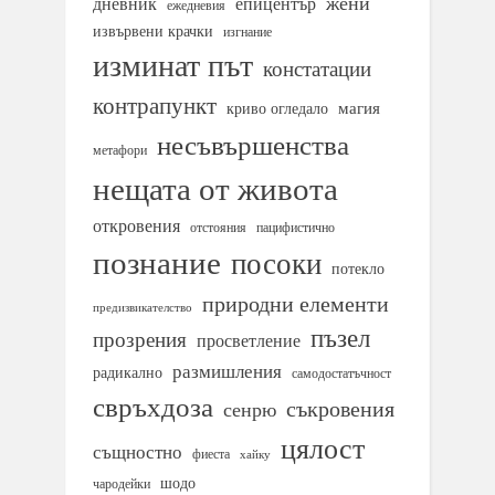
жени
дневник
епицентър
ежедневия
извървени крачки
изгнание
изминат път
констатации
контрапункт
магия
криво огледало
несъвършенства
метафори
нещата от живота
откровения
отстояния
пацифистично
познание
посоки
потекло
природни елементи
предизвикателство
пъзел
прозрения
просветление
размишления
радикално
самодостатъчност
свръхдоза
съкровения
сенрю
цялост
същностно
фиеста
хайку
шодо
чародейки