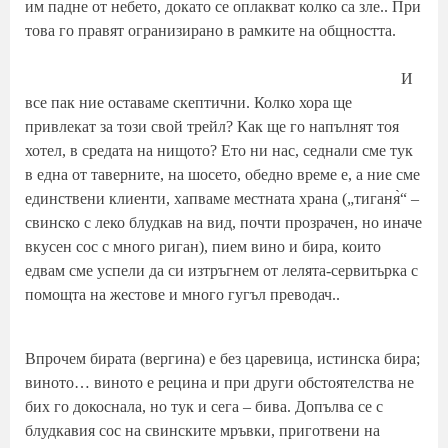
им падне от небето, докато се оплакват колко са зле.. При
това го правят огранизирано в рамките на общността.
И
все пак ние оставаме скептични. Колко хора ще
привлекат за този свой трейл? Как ще го напълнят тоя
хотел, в средата на нищото? Ето ни нас, седнали сме тук
в една от таверните, на шосето, обедно време е, а ние сме
единствени клиенти, хапваме местната храна („тиганя̀“ –
свинско с леко блудкав на вид, почти прозрачен, но иначе
вкусен сос с много риган), пием вино и бира, които
едвам сме успели да си изтръгнем от лелята-сервитьрка с
помощта на жестове и много гугъл преводач..
Впрочем бирата (вергина) е без царевица, истинска бира;
виното… виното е рецина и при други обстоятелства не
бих го докоснала, но тук и сега – бива. Допълва се с
блудкавия сос на свинските мръвки, приготвени на