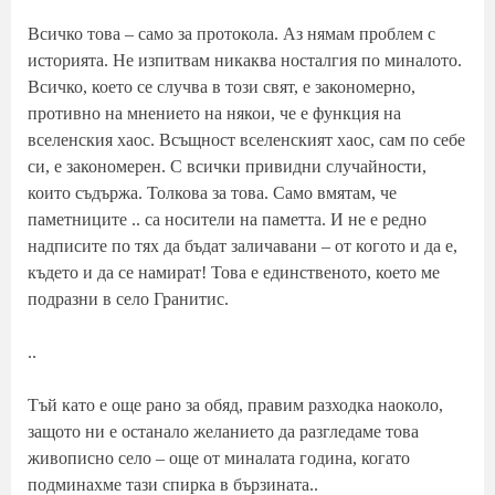
Всичко това – само за протокола. Аз нямам проблем с
историята. Не изпитвам никаква носталгия по миналото.
Всичко, което се случва в този свят, е закономерно,
противно на мнението на някои, че е функция на
вселенския хаос. Всъщност вселенският хаос, сам по себе
си, е закономерен. С всички привидни случайности,
които съдържа. Толкова за това. Само вмятам, че
паметниците .. са носители на паметта. И не е редно
надписите по тях да бъдат заличавани – от когото и да е,
където и да се намират! Това е единственото, което ме
подразни в село Гранитис.
..
Тъй като е още рано за обяд, правим разходка наоколо,
защото ни е останало желанието да разгледаме това
живописно село – още от миналата година, когато
подминахме тази спирка в бързината..