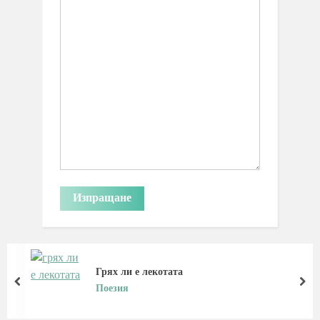
Грях ли е лекотата
prev
nex
Поезия