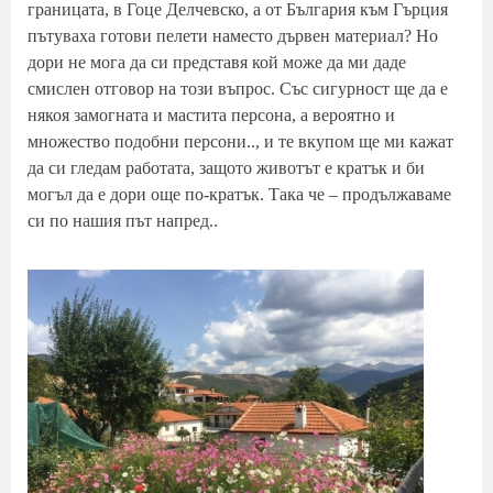
границата, в Гоце Делчевско, а от България към Гърция
пътуваха готови пелети наместо дървен материал? Но
дори не мога да си представя кой може да ми даде
смислен отговор на този въпрос. Със сигурност ще да е
някоя замогната и мастита персона, а вероятно и
множество подобни персони.., и те вкупом ще ми кажат
да си гледам работата, защото животът е кратък и би
могъл да е дори още по-кратък. Така че – продължаваме
си по нашия път напред..