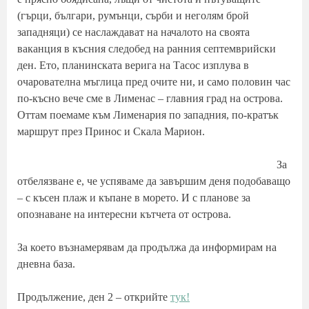
(гърци, българи, румънци, сърби и неголям брой
западняци) се наслаждават на началото на своята
ваканция в късния следобед на ранния септемврийски
ден. Ето, планинската верига на Тасос изплува в
очарователна мъглица пред очите ни, и само половин час
по-късно вече сме в Лименас – главния град на острова.
Оттам поемаме към Лименария по западния, по-кратък
маршрут през Принос и Скала Марион.
За
отбелязване е, че успяваме да завършим деня подобаващо
– с късен плаж и къпане в морето. И с планове за
опознаване на интересни кътчета от острова.
За което възнамерявам да продължа да информирам на
дневна база.
Продължение, ден 2 – открийте
тук!