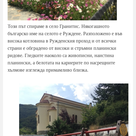
Този път спираме в село Гранитис. Някогашното
българско име на селото е Руждене. Разположено е във
висока котловина в Ружденския проход и от всички
страни е обградено от високи и стръмни планински
ридове. Гледките наоколо са живописни, наистина
планински, а белотата на кариерите по насрещните
хълмове изглежда примамливо близка.