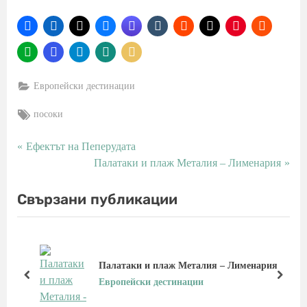
Европейски дестинации
Tags:
посоки
P
Ефектът на Пеперудата
Навигация
r
N
Палатаки и плаж Металия – Лименария
e
e
v
x
Свързани публикации
i
t
o
P
u
o
s
s
Палатаки и плаж Металия – Лименария
P
t
prev
next
Европейски дестинации
o
: