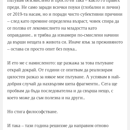
пътувам безсмислено и просто ей така – както го правех
преди. Не само заради всички поуки (глобални и лични)
от 2019-та насам, но и поради чисто субективни причини
– след като премине определена възраст, човек спира да
се ползва от лекомислието на младостта като
оправдание.. и трябва да изнамери по-смислени начини
да върши нещата в живота си. Иначе язък за преживяното
– остава си просто опит без поука..
И ето ме с намисленото: ще разкажа за това пътуване
открай докрай. От години се опитвам да реализирам
цялостен разказ за някое мое пътуване. А успявам в най-
добрия случай да нахвърлям шепа фрагменти.. Сега ще
пробвам да бъда последователна и да свърша нещо, с
което може да съм полезна и на други..
Но стига философстване.
И така – тази година решихме да направим отново