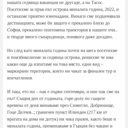
нашата седмица ваканция не другаде, а на Тасос.
Посетихме за пръв път острова миналата година, 2022, и
останахме приятно изненадани. Винаги сме подценявали
дестинацията, може би защото е прекалено близо до
София, прекалено опитомена траектория в нашите очи..
и твърде много сънародници, понякога даже досадно.
Но след като миналата година почти на шега посетихме
и поизбиколихме за седмица острова, решихме че има
какво още да изпитаме на това място, един вид –
маркирани територии, които ни чакат за финален тур и
впечатления.
И така, ето ни – пак е първи септември, и ние пак сме на
път! Същия ден от годината, горе-долу по същите
времена от деня минаваме през Симитли, Добринище,
Гоце Делчев..; граничен пункт Илинден (217 км от
вратата на дома ни дотук) ни чака празен, както беше и
миналата година, преминаваме в Гърция без чакане и