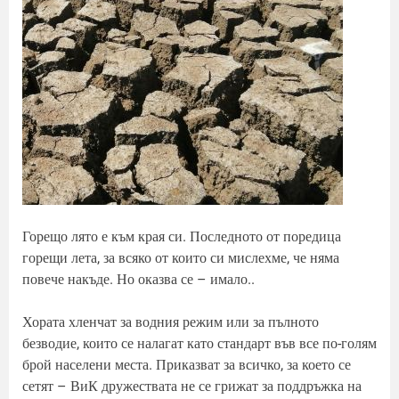
Горещо лято е към края си. Последното от поредица
горещи лета, за всяко от които си мислехме, че няма
повече накъде. Но оказва се – имало..
Хората хленчат за водния режим или за пълното
безводие, които се налагат като стандарт във все по-голям
брой населени места. Приказват за всичко, за което се
сетят – ВиК дружествата не се грижат за поддръжка на