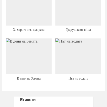
За хората и за флората
Градушка от яйца
В деня на Земята
Път на водата
Етикети