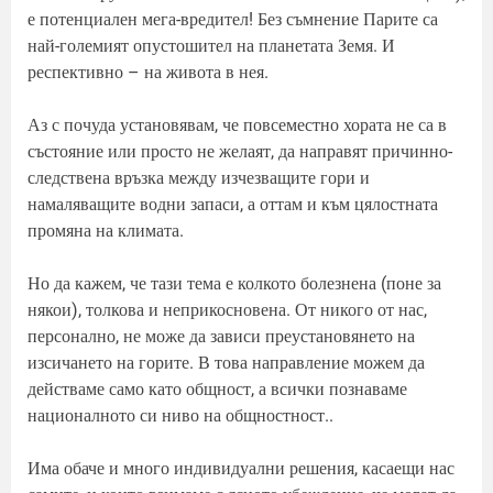
е потенциален мега-вредител! Без съмнение Парите са
най-големият опустошител на планетата Земя. И
респективно – на живота в нея.
Аз с почуда установявам, че повсеместно хората не са в
състояние или просто не желаят, да направят причинно-
следствена връзка между изчезващите гори и
намаляващите водни запаси, а оттам и към цялостната
промяна на климата.
Но да кажем, че тази тема е колкото болезнена (поне за
някои), толкова и неприкосновена. От никого от нас,
персонално, не може да зависи преустановянето на
изсичането на горите. В това направление можем да
действаме само като общност, а всички познаваме
националното си ниво на общностност..
Има обаче и много индивидуални решения, касаещи нас