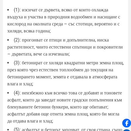
(1): изсичат се дървета, всяко от които охлажда
въздуха и участва в природния водообмен и насищане с
кислород на околната среда – със стотици, вероятно и с
хиляди, всяка година;
(2): прогонват се птици и допълнителна, ниска
растителност, чиито естествени спътници и покровители
– дърветата, вече са изчезнали;
(3): бетонират се хиляди квадратни метри земна площ,
през която чрез естествен топлообмен до текущия на
бетонирането момент, земята е отдавала в атмосферата
влага и хлад;
(4): неизбежно към всичко това се добавят и тоновете
асфалт, които да заведат новите градски попълнения към
бленуваните бетонни бункери, които ще обитават;
асфалтът добавя още отнета земна площ, която би могла
да отдава влага и хлад;
(5): асфалтът и бетонът започват, от своя страна, също