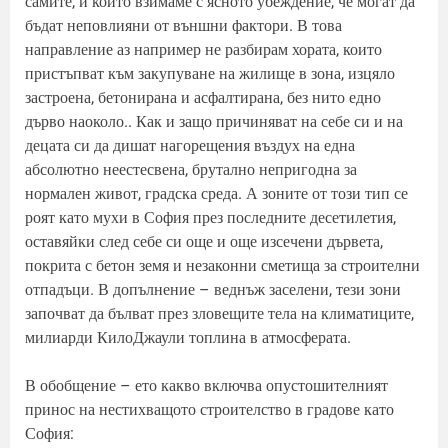
самите, и които взимаме с ясното убеждение, че могат да
бъдат неповлияни от външни фактори. В това
направление аз например не разбирам хората, които
пристъпват към закупуване на жилище в зона, изцяло
застроена, бетонирана и асфалтирана, без нито едно
дърво наоколо.. Как и защо причиняват на себе си и на
децата си да дишат нагорещения въздух на една
абсолютно неестесвена, брутално непригодна за
нормален живот, градска среда. А зоните от този тип се
роят като мухи в София през последните десетилетия,
оставяйки след себе си още и още изсечени дървета,
покрита с бетон земя и незаконни сметища за строителни
отпадъци. В допълнение – веднъж заселени, тези зони
започват да бълват през зловещите тела на климатиците,
милиарди КилоДжаули топлина в атмосферата.
В обобщение – ето какво включва опустошителният
принос на нестихващото строителство в градове като
София: