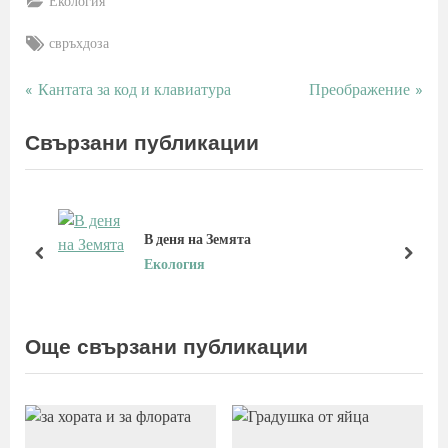
Екология
Tags:
свръхдоза
P
N
Кантата за код и клавиатура
Преображение
Навигация
r
e
e
x
Свързани публикации
v
t
i
P
o
o
u
s
В деня на Земята
s
t
prev
next
Екология
P
:
o
s
Още свързани публикации
t
: