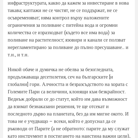
инфраструктурата, какво да кажем за инвестиране в нова
такава; каптажи не се чистят, не се поддържат, не се
осъвременяват; няма контрол върху наложените
ограничения за поливане с питейна вода и огромни
количества се изразходват (където все има вода) за
поливане на растителност; язовири и канали се ползват
нерегламентирано за поливане до пълно пресушаване.. и
т.н., и т.н.
Никой обаче и думичка не обелва за безогледната,
продължаваща десетилетия, сеч на българските [и
глобални] гори. Алчността и безразсъдството на хората с
Големите Пари са величини, клонящи към безкрайност.
Веднъж добрали се до статут, който им дава възможност
да взимат безнаказани решения, те ще отсекат и
последното дърво на планетата, без да им мигне окото. И
това не е учудващо – всеки, който е допуснал да се
ръководи от Парите (а не обратното: парите да му служат
като инструмент в постигането на наистина важни цели),