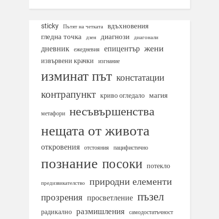
вдъхновения
sticky
Пътят на четката
гледна точка
диагнози
дзен
диагонали
жени
дневник
епицентър
ежедневия
извървени крачки
изгнание
изминат път
констатации
контрапункт
магия
криво огледало
несъвършенства
метафори
нещата от живота
откровения
отстояния
пацифистично
познание
посоки
потекло
природни елементи
предизвикателство
пъзел
прозрения
просветление
размишления
радикално
самодостатъчност