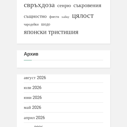
свръхдоза
съкровения
сенрю
цялост
същностно
фиеста
хайку
шодо
чародейки
японски тристишия
Архив
август 2026
юли 2026
юни 2026
май 2026
април 2026