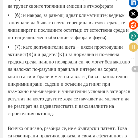
да трупат своите топлинни емисии в атмосферата;
(6): и накрая, за разкош, идват климатиците; веднъж
започнали да бълват своята горещина в атмосферата, те
ликвидират и последните остатъци от естествена среда и
потенциално местообитание за флора и фауна;
(7): като допълнителна щета – някои простодушни
активист(К)и и радетел(К)и за нормална и по-зелена
градска среда, наивно повярвали си, че могат безнаказано
да наложат по-разумни правила в интерес на хората,
които са ги избрали в местната власт, биват назидателно
инкриминирани, съдени и осъдени да гният при
възможно най-мизерни и унизителни условия в затвора; в
резултат на което другите хора се научават да мълчат и да
не реагират на издевателствата и вакханалиите на
строителния октопод.
Всичко описано, разбира се, не е български патент. Това
са изкопирани практики, доказали своята ефективност в