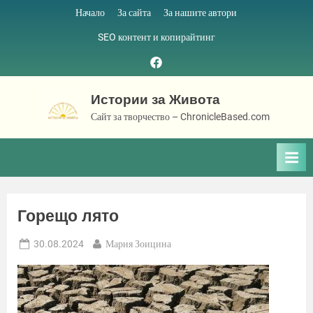
Skip
Начало
За сайта
За нашите автори
to
SEO контент и копирайтинг
content
Facebook
page
Истории за Живота
Сайт за творчество – ChronicleBased.com
Горещо лято
Posted
By
30.08.2024
Мария Зоицина
on