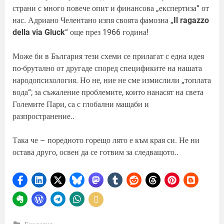
страни с много повече опит и финансова „експертиза“ от
нас. Адриано Челентано изпя своята фамозна „
Il ragazzo
della via Gluck
“ още през 1966 година!
Може би в България тези схеми се прилагат с една идея
по-брутално от другаде според спецификите на нашата
народопсихология. Но не, ние не сме измислили „топлата
вода“; за съжаление проблемите, които нанасят на света
Големите Пари, са с глобални мащаби и
разпространение..
Така че – поредното горещо лято е към края си. Не ни
остава друго, освен да се готвим за следващото..