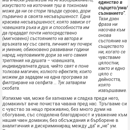
единство в
изкуството на източния туш в токонома
сърцето/ума/
може да ни се стори твърде сурово, дори
съзнанието“
.
първично в своята несъвършеност. Една
Тази дзен
красива несъвършеност, която зависи от
фраза ни
човешката ръка и дух и способността им
насочва към
да предадат почти непосредствено
онова
(мигновено) състоянието на автора и
състояние на
връзката му със света, личният му почерк
съществото
и умение, обикновено развивани години
ни, когато се
наред; неуловимите дори за него самия
чувстваме
трептения на душата – човешката,
цялостни,
индивидуалната душа, чийто свят е поне
както и едно
толкова магичен, колкото ефектите, които
цяло с
можем да зададем на една програма за
дейността,
филтриране на селфита … Тук затварям
която
скобата.
извършваме
.
Изпихме чая, може би хапнахме и сладка преди него,
домакинът вече почиства чавана пред нас. Тръгваме си
с чувство за нещо преживяно, без много думи на
сбогуване, със споделена благодарност и уважение към
нашия чаен домакин, без обсъждания и бърборене в
аналитичния и дискриминиращ между „да“ и „не“ ум.