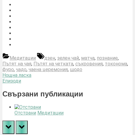
Tags:
Медитации
дзен
,
зелен чай
,
матча
,
познание
,
Пътят на чая
,
Пътят на четката
,
съкровения
,
токонома
,
фуро
,
чадо
,
чаена церемония
,
шодо
Навигация
Previous
Нощна ласка
Post:
Next
Епизоди
Post:
Свързани публикации
Отстрани
Медитации
prev
next