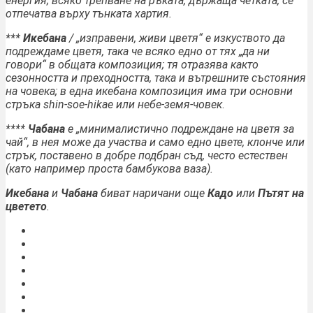
енергия; всяко трепване на ръката, държаща четката, се
отпечатва върху тънката хартия.
***
Икебана
/ „изправeни, живи цветя“ е изкуството да
подреждаме цветя, така че всяко едно от тях „да ни
говори“ в общата композиция; тя отразява както
сезонността и преходността, така и вътрешните състояния
на човека; в една икебана композиция има три основни
стръка shin-soe-hikae или небе-земя-човек
.
****
Чабана
е „минималистично подреждане на цветя за
чай“, в нея може да участва и само едно цвете, клонче или
стрък, поставено в добре подбран съд, често естествен
(като например проста бамбукова ваза).
Икебана
и
Чабана
биват наричани още
Кадо
или
Пътят на
цветето
.