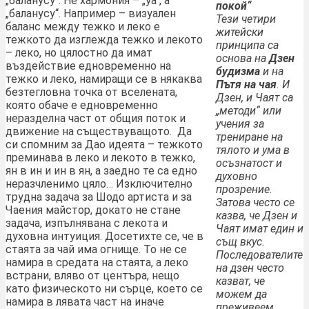
„баланусу“. Не хармония – „уа“, а
покой“
„баланусу“. Например – визуален
Тези четири
баланс между тежко и леко е
житейски
тежкото да изглежда тежко и лекото
принципа са
– леко, но цялостно да имат
основа на
Дзен
въздействие едновременно на
будизма
и на
тежко и леко, намиращи се в някаква
Пътя на чая
. И
безтегловна точка от вселената,
Дзен, и Чаят са
която обаче е едновременно
„методи“ или
неразделна част от общия поток и
учения за
движение на съществуващото. Да
трениране на
си спомним за Дао идеята – тежкото
тялото и ума в
преминава в леко и лекото в тежко,
осъзнатост и
ян в ин и ин в ян, а заедно те са едно
духовно
неразчленимо цяло… Изключително
прозрение.
трудна задача за Шодо артиста и за
Затова често се
Чаения майстор, докато не стане
казва, че Дзен и
задача, изпълнявана с лекота и
Чаят имат един и
духовна интуиция. Досетихте се, че в
същ вкус.
стаята за чай има огнище. То не се
Последователите
намира в средата на стаята, а леко
на дзен често
встрани, вляво от центъра, нещо
казват, че
като физическото ни сърце, което се
можем да
намира в лявата част на иначе
преживеем