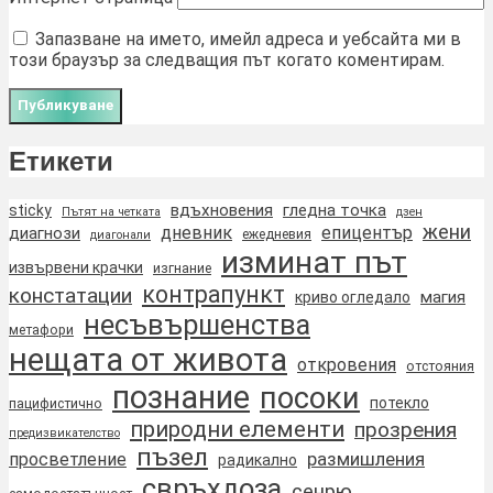
Запазване на името, имейл адреса и уебсайта ми в
този браузър за следващия път когато коментирам.
Етикети
вдъхновения
гледна точка
sticky
Пътят на четката
дзен
жени
дневник
епицентър
диагнози
ежедневия
диагонали
изминат път
извървени крачки
изгнание
контрапункт
констатации
магия
криво огледало
несъвършенства
метафори
нещата от живота
откровения
отстояния
познание
посоки
потекло
пацифистично
природни елементи
прозрения
предизвикателство
пъзел
размишления
просветление
радикално
свръхдоза
сенрю