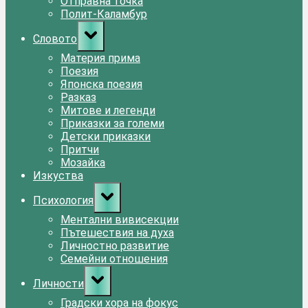
Отправна точка
Полит-Каламбур
Toggle
Словото
sub-
menu
Материя прима
Поезия
Японска поезия
Разказ
Митове и легенди
Приказки за големи
Детски приказки
Притчи
Мозайка
Изкуства
Toggle
Психология
sub-
menu
Ментални вивисекции
Пътешествия на духа
Личностно развитие
Семейни отношения
Toggle
Личности
sub-
menu
Градски хора на фокус