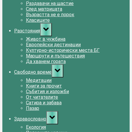
Раздавачи на щастие
След матрицата
Възрастта не е порок
Класиците
Toggle
Разстояния
sub-
menu
Живот в чужбина
Европейски дестинации
Културно-исторически места БГ
Маршрути и пътешествия
Да хванем гората
Toggle
Свободно време
sub-
menu
Медитации
Книги за прочит
Събития и изложби
От читателите
Сатира и забава
Пазар
Toggle
Здравословно
sub-
menu
Екология