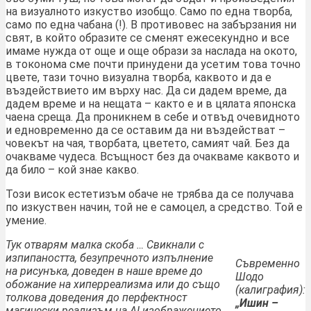
на визуалното изкуство изобщо. Само по една творба,
само по една чабана (!). В противовес на забързания ни
свят, в който образите се сменят ежесекундно и все
имаме нужда от още и още образи за наслада на окото,
в токонома сме почти принудени да усетим това точно
цвете, тази точно визуална творба, каквото и да е
въздействието им върху нас. Да си дадем време, да
дадем време и на нещата – както е и в цялата японска
чаена среща. Да проникнем в себе и отвъд очевидното
и едновременно да се оставим да ни въздействат –
човекът на чая, творбата, цветето, самият чай. Без да
очакваме чудеса. Всъщност без да очакваме каквото и
да било – кой знае какво.
Този висок естетизъм обаче не трябва да се получава
по изкуствен начин, той не е самоцел, а средство. Той е
умение.
Тук отварям малка скоба … Свикнали с
изпипаността, безупречното изпълнение
Съвременно
на рисунъка, доведен в наше време до
Шодо
обожание на хиперреализма или до също
(калиграфия):
толкова доведения до перфектност
„Ишин –
магически реализъм на AI изображението,