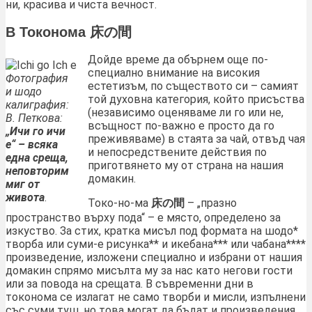
ни, красива и чиста вечност.
В Токонома
床の間
Дойде време да обърнем още по-
специално внимание на високия
Фотография
естетизъм, по съществото си – самият
и шодо
той духовна категория, който присъства
калиграфия:
(независимо оценяваме ли го или не,
В. Петкова:
всъщност по-важно е просто да го
„Ичи го ичи
преживяваме) в стаята за чай, отвъд чая
е“
– всяка
и непосредствените действия по
една среща,
приготвянето му от страна на нашия
неповторим
домакин.
миг от
живота
.
Токо-но-ма
床の間
– „празно
пространство върху пода“ – е място, определено за
изкуство. За стих, кратка мисъл под формата на шодо*
творба или суми-е рисунка** и икебана*** или чабана****
произведение, изложени специално и избрани от нашия
домакин спрямо мисълта му за нас като негови гости
или за повода на срещата. В съвременни дни в
токонома се излагат не само творби и мисли, изпълнени
със суми туш, но това могат да бъдат и произведения