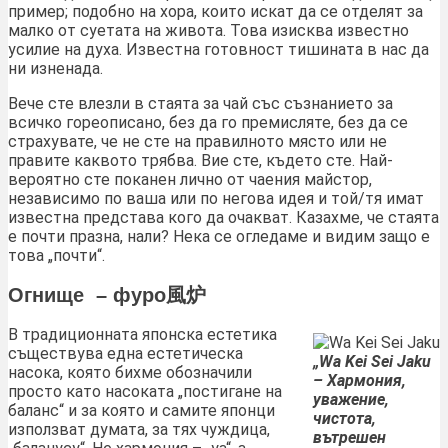
пример; подобно на хора, които искат да се отделят за
малко от суетата на живота. Това изисква известно
усилие на духа. Известна готовност тишината в нас да
ни изненада.
Вече сте влезли в стаята за чай със съзнанието за
всичко гореописано, без да го премисляте, без да се
страхувате, че не сте на правилното място или не
правите каквото трябва. Вие сте, където сте. Най-
вероятно сте поканен лично от чаения майстор,
независимо по ваша или по негова идея и той/тя имат
известна представа кого да очакват. Казахме, че стаята
е почти празна, нали? Нека се огледаме и видим защо е
това „почти“.
Огнище – фуро風炉
В традиционната японска естетика
съществува една естетическа
„Wa Kei Sei Jaku
насока, която бихме обозначили
– Хармония,
просто като насоката „постигане на
уважение,
баланс“ и за която и самите японци
чистота,
използват думата, за тях чуждица,
вътрешен