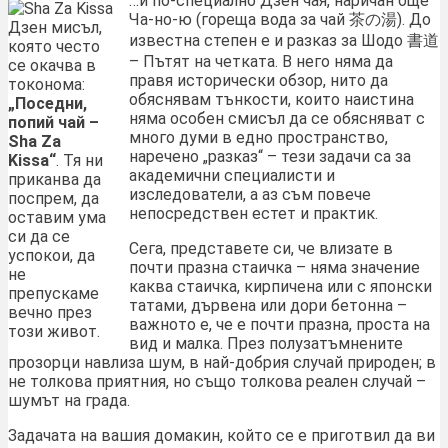
…и по-специално Дзен чая, наричан още
Ча-но-ю (гореща вода за чай 茶の湯). До
Дзен мисъл,
известна степен е и разказ за Шодо 書道
която често
– Пътят на четката. В него няма да
се окачва в
правя исторически обзор, нито да
токонома:
обяснявам тънкости, които наистина
„Поседни,
няма особен смисъл да се обясняват с
попий чай –
много думи в едно пространство,
Sha Za
наречено „разказ“ – тези задачи са за
Kissa“
. Тя ни
академични специалисти и
приканва да
изследователи, а аз съм повече
поспрем, да
непосредствен естет и практик.
оставим ума
си да се
Сега, представете си, че влизате в
успокои, да
почти празна стаичка – няма значение
не
каква стаичка, кирпичена или с японски
препускаме
татами, дървена или дори бетонна –
вечно през
важното е, че е почти празна, проста на
този живот.
вид и малка. През полузатъмнените
прозорци навлиза шум, в най-добрия случай природен; в
не толкова приятния, но също толкова реален случай –
шумът на града.
Задачата на вашия домакин, който се е приготвил да ви