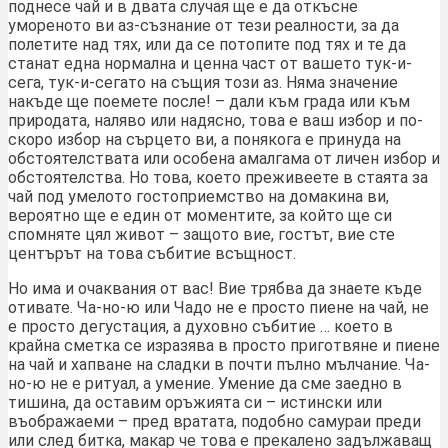
поднесе чай и в двата случая ще е да откъсне
умореното ви аз-съзнание от тези реалности, за да
полетите над тях, или да се потопите под тях и те да
станат една нормална и ценна част от вашето тук-и-
сега, тук-и-сегато на същия този аз. Няма значение
накъде ще поемете после! – дали към града или към
природата, наляво или надясно, това е ваш избор и по-
скоро избор на сърцето ви, а понякога е принуда на
обстоятелствата или особена амалгама от личен избор и
обстоятелства. Но това, което преживеете в стаята за
чай под умелото гостоприемство на домакина ви,
вероятно ще е един от моментите, за който ще си
спомняте цял живот – защото вие, гостът, вие сте
центърът на това събитие всъщност.
Но има и очаквания от вас! Вие трябва да знаете къде
отивате. Ча-но-ю или Чадо не е просто пиене на чай, не
е просто дегустация, а духовно събитие … което в
крайна сметка се изразява в просто приготвяне и пиене
на чай и хапване на сладки в почти пълно мълчание. Ча-
но-ю не е ритуал, а умение. Умение да сме заедно в
тишина, да оставим оръжията си – истински или
въображаеми – пред вратата, подобно самураи преди
или след битка, макар че това е прекалено задължаващ