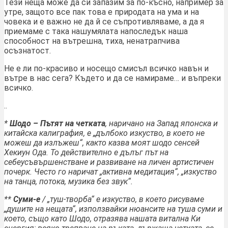
Тези неща може да си запазим за по-късно, например за
утре, защото все пак това е природата на ума и на
човека и е важно не да й се съпротивляваме, а да я
приемаме с така нашумялата напоследък наша
способност на вътрешна, тиха, ненатрапчива
осъзнатост.
Не е ли по-красиво и носещо смисъл всичко навън и
вътре в нас сега? Където и да се намираме… и въпреки
всичко.
..
*
Шодо – Пътят на четката
, наричано на Запад японска и
китайска калиграфия, е „дълбоко изкуство, в което не
можеш да излъжеш“, както казва моят шодо сенсей
Хекиун Ода. То действително е дълъг път на
себеусъвършенстване и развиване на личен артистичен
почерк. Често го наричат „активна медитация“, „изкуство
на танца, потока, музика без звук“.
**
Суми-е
/ „туш-творба“ е изкуство, в което рисуваме
„душите на нещата“, използвайки нюансите на туша суми и
което, също като Шодо, отразява нашата витална Ки