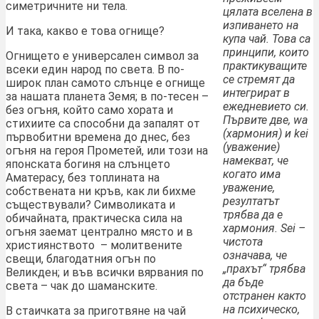
симетричните ни тела.
цялата вселена в
изпиването на
И така, какво е това огнище?
купа чай. Това са
принципи, които
Огнището е универсален символ за
практикуващите
всеки един народ по света. В по-
се стремят да
широк план самото слънце е огнище
интегрират в
за нашата планета Земя; в по-тесен –
ежедневието си.
без огъня, който само хората и
Първите две, wa
стихиите са способни да запалят от
(хармония) и kei
първобитни времена до днес, без
(уважение)
огъня на героя Прометей, или този на
намекват, че
японската богиня на слънцето
когато има
Аматерасу, без топлината на
уважение,
собствената ни кръв, как ли бихме
резултатът
съществували? Символиката и
трябва да е
обичайната, практическа сила на
хармония. Sei –
огъня заемат централно място и в
чистота
християнството – молитвените
означава, че
свещи, благодатния огън по
„прахът“ трябва
Великден; и във всички вярвания по
да бъде
света – чак до шаманските.
отстранен както
на психическо,
В стаичката за приготвяне на чай