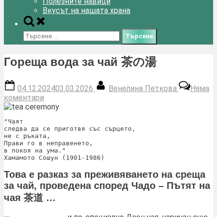
Полезните навици
Вкусът на нашата храна
Toggle
search
Търсене
form
за:
Гореща вода за чай 茶の湯
Posted
By
04.12.2024
03.03.2026
Венелина Петкова
Няма
on
за
коментари
Гореща
вода
"Чаят
за
следва да се приготвя със сърцето,
чай
не с ръката,
茶
Прави го в неправенето,
в покоя на ума."
の
Хамамото Сошун (1901-1986)
湯
Това е разказ за преживяването на среща
за чай, проведена според Чадо – Пътят на
чая 茶道 …