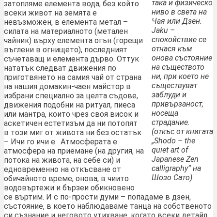
така и физическо
затопляме елемента вода, без който
ниво в света на
всеки живот на земята е
Чая или Дзен.
невъзможен, в елемента метал –
Jaku –
силата на материалното (метален
спокойствие се
чайник) върху елемента огън (горещи
отнася към
въглени в огнището), последният
онова състояние
съчетаващ и елемента дърво. Оттук
на съществото
нататък следват движения по
ни, при което не
приготвянето на самия чай от страна
съществуват
на нашия домакин-чаен майстор в
заблуди и
избрани специално за целта съдове,
привързаност,
движения подобни на ритуал, пиеса
носеща
или мантра, които чрез своя висок и
страдание.
аскетичен естетизъм да ни потопят
(откъс от книгата
в този миг от живота ни без остатък
„Shodo – the
– Ичи го ичи е. Атмосферата е
quiet art of
атмосфера на приемане (на другия, на
Japanese Zen
потока на живота, на себе си) и
calligraphy” на
едновременно на откъсване от
Шозо Сато)
обичайното време, онова, в чиито
водовъртежи и бързеи обикновено
се въртим. И с по-прости думи – попадаме в дзен,
състояние, в което наблюдаваме танца на собственото
си съзнание и неговото утихване, когато всеки детайл