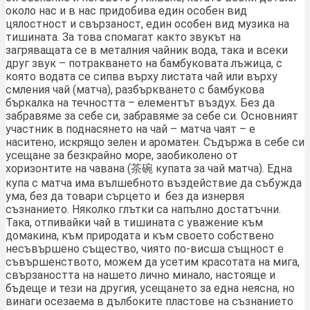
около нас и в нас придобива един особен вид
цялостност и свързаност, един особен вид музика на
тишината. За това спомагат както звукът на
загряващата се в металния чайник вода, така и всеки
друг звук – потракването на бамбуковата лъжица, с
която водата се сипва върху листата чай или върху
смления чай (матча), разбъркването с бамбукова
бъркалка на течността – елементът въздух. Без да
забравяме за себе си, забравяме за себе си. Основният
участник в поднасянето на чай – матча чаят – е
наситено, искрящо зелен и ароматен. Съдържа в себе си
усещане за безкрайно море, заобиколено от
хоризонтите на чавана (茶碗 купата за чай матча). Една
купа с матча има вълшебното въздействие да събужда
ума, без да товари сърцето и без да изнервя
съзнанието. Няколко глътки са напълно достатъчни.
Така, отпивайки чай в тишината с уважение към
домакина, към природата и към своето собствено
несъвършено същество, чиято по-висша същност е
съвършенството, можем да усетим красотата на мига,
свързаността на нашето лично минало, настояще и
бъдеще и тези на другия, усещането за една неясна, но
винаги осезаема в дълбоките пластове на съзнанието