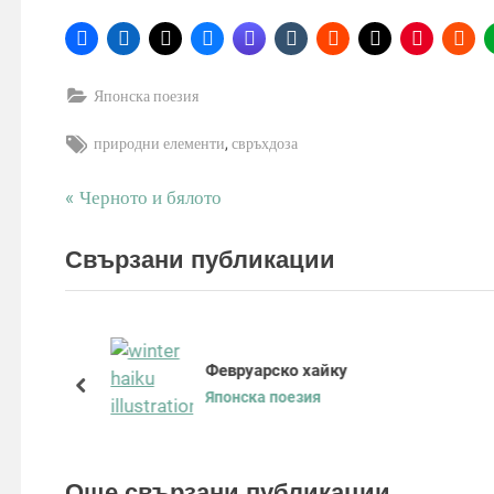
Японска поезия
Tags:
,
природни елементи
свръхдоза
P
Черното и бялото
Навигация
r
e
Свързани публикации
v
i
o
u
Февруарско хайку
s
prev
Японска поезия
P
o
s
Още свързани публикации