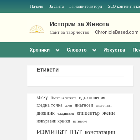
Skip
Начало
За сайта
За нашите автори
SEO контент и к
to
content
Истории за Живота
Сайт за творчество – ChronicleBased.com
Toggle
Toggle
Хроники
Словото
Изкуства
Пс
sub-
sub-
menu
menu
Етикети
вдъхновения
sticky
Пътят на четката
гледна точка
диагнози
дзен
диагонали
жени
дневник
епицентър
ежедневия
извървени крачки
изгнание
изминат път
констатации