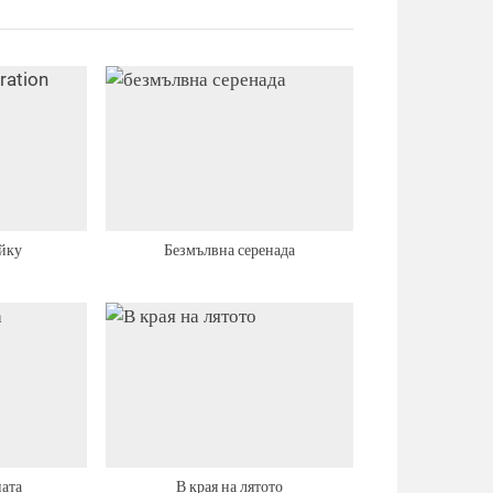
йку
Безмълвна серенада
ната
В края на лятото