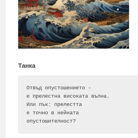
Танка
Отвъд опустошението -
е прелестна високата вълна.
Или пък: прелестта
е точно в нейната 
опустошителност?