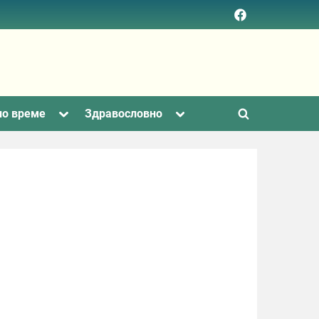
Facebook
page
Toggle
Toggle
но време
Здравословно
Toggle
sub-
sub-
menu
menu
search
form