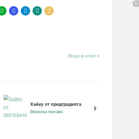
N
Вода и огън
e
x
t
P
o
s
Хайку от предградията
З
t
next
Японска поезия
Я
: