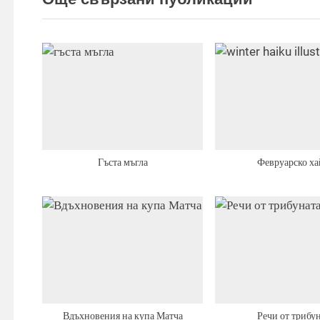
t
:
Гъста мъгла
Февруарско ха
Вдъхновения на купа Матча
Речи от трибу