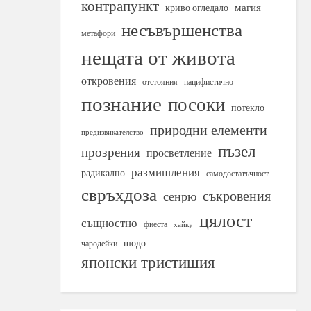
контрапункт
магия
криво огледало
несъвършенства
метафори
нещата от живота
откровения
отстояния
пацифистично
познание
посоки
потекло
природни елементи
предизвикателство
пъзел
прозрения
просветление
размишления
радикално
самодостатъчност
свръхдоза
съкровения
сенрю
цялост
същностно
фиеста
хайку
шодо
чародейки
японски тристишия