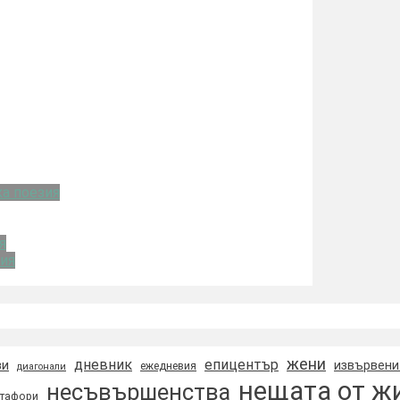
а поезия
я
ия
жени
дневник
епицентър
зи
извървени
ежедневия
диагонали
нещата от ж
несъвършенства
тафори