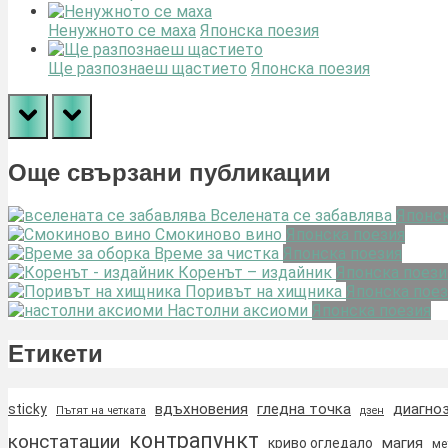
Ненужното се маха
Японска поезия
Ще разпознаеш щастието
Японска поезия
prev
next
Още свързани публикации
Вселената се забавлява
Японск
Смокиново вино
Японска поезия
Време за чистка
Японска поезия
Коренът – издайник
Японска поези
Поривът на хищника
Японска поез
Настолни аксиоми
Японска поезия
Етикети
вдъхновения
гледна точка
диагно
sticky
Пътят на четката
дзен
контрапункт
констатации
магия
криво огледало
ме