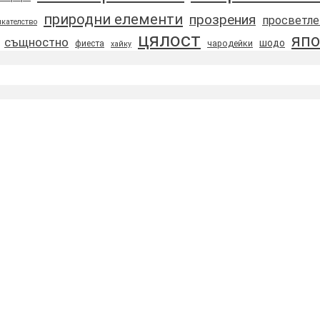
природни елементи
прозрения
просветле
кателство
цялост
япо
същностно
шодо
фиеста
чародейки
хайку