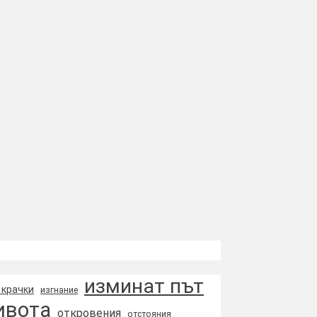
изминат път
 крачки
изгнание
ивота
откровения
отстояния