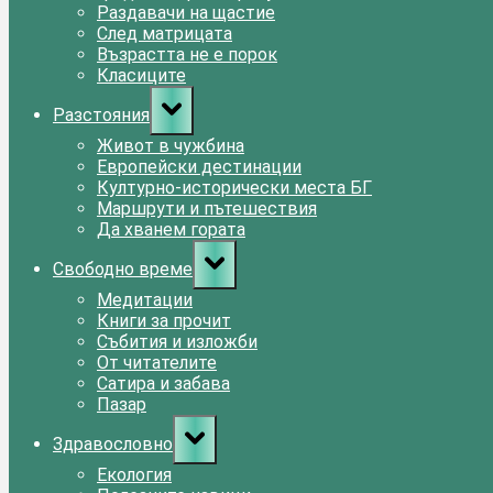
Раздавачи на щастие
След матрицата
Възрастта не е порок
Класиците
Toggle
Разстояния
sub-
menu
Живот в чужбина
Европейски дестинации
Културно-исторически места БГ
Маршрути и пътешествия
Да хванем гората
Toggle
Свободно време
sub-
menu
Медитации
Книги за прочит
Събития и изложби
От читателите
Сатира и забава
Пазар
Toggle
Здравословно
sub-
menu
Екология