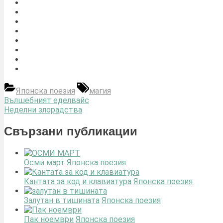
Tags:
Японска поезия
магия
Навигация
Previous
Вълшебният еделвайс
Post:
Next
Неделни злорадства
Post:
Свързани публикации
Осми март
Японска поезия
Кантата за код и клавиатура
Японска поезия
Залутан в тишината
Японска поезия
Пак ноември
Японска поезия