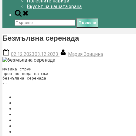
Полезните навици
Вкусът на нашата храна
Toggle
search
Търсене
form
за:
Безмълвна серенада
Posted
By
02.12.2023
03.12.2023
Мария Зоицина
on
Музика струи

през погледа на мъж -

безмълвна серенада

..
