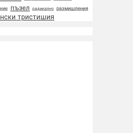
пъзел
размишления
ние
радикално
нски тристишия