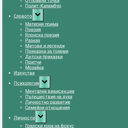
Отправна точка
Полит-Каламбур
Toggle
Словото
sub-
menu
Материя прима
Поезия
Японска поезия
Разказ
Митове и легенди
Приказки за големи
Детски приказки
Притчи
Мозайка
Изкуства
Toggle
Психология
sub-
menu
Ментални вивисекции
Пътешествия на духа
Личностно развитие
Семейни отношения
Toggle
Личности
sub-
menu
Градски хора на фокус