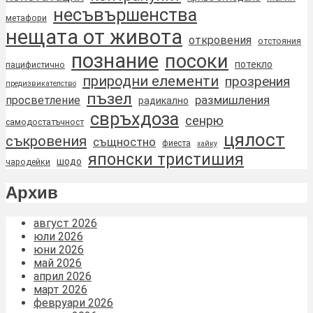
несъвършенства
метафори
нещата от живота
откровения
отстояния
познание
посоки
потекло
пацифистично
природни елементи
прозрения
предизвикателство
пъзел
размишления
просветление
радикално
свръхдоза
сенрю
самодостатъчност
цялост
съкровения
същностно
фиеста
хайку
японски тристишия
шодо
чародейки
Архив
август 2026
юли 2026
юни 2026
май 2026
април 2026
март 2026
февруари 2026