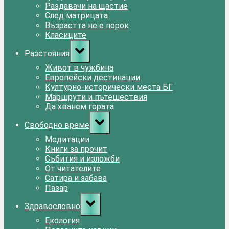
Раздавачи на щастие
След матрицата
Възрастта не е порок
Класиците
Toggle
Разстояния
sub-
menu
Живот в чужбина
Европейски дестинации
Културно-исторически места БГ
Маршрути и пътешествия
Да хванем гората
Toggle
Свободно време
sub-
menu
Медитации
Книги за прочит
Събития и изложби
От читателите
Сатира и забава
Пазар
Toggle
Здравословно
sub-
menu
Екология