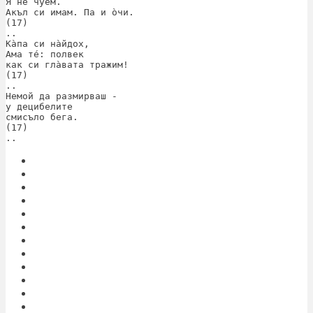
Я не чуем.
Акъл си имам. Па и òчи.
(17)
..
Кàпа си нàйдох,
Ама тé: полвек
как си глàвата тражим!
(17)
..
Немой да размирваш -
у децибелите
смисъло бега.
(17)
..