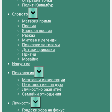
Отправна точка
Полит-Каламбур
Toggle
Словото
sub-
menu
Материя прима
Поезия
Японска поезия
Разказ
Митове и легенди
Приказки за големи
Детски приказки
Притчи
Мозайка
Изкуства
Toggle
Психология
sub-
menu
Ментални вивисекции
Пътешествия на духа
Личностно развитие
Семейни отношения
Toggle
Личности
sub-
menu
Градски хора на фокус