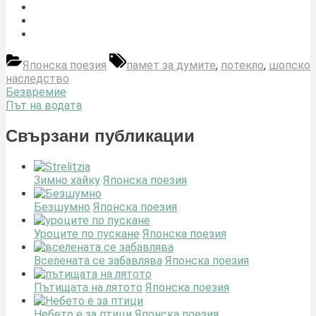
Tags:
Японска поезия
памет за думите
,
потекло
,
шопско
наследство
Навигация
Previous
Безвремие
Post:
Next
Път на водата
Post:
Свързани публикации
Зимно хайку
Японска поезия
Безшумно
Японска поезия
Уроците по пускане
Японска поезия
Вселената се забавлява
Японска поезия
Пътищата на лятото
Японска поезия
Небето е за птици
Японска поезия