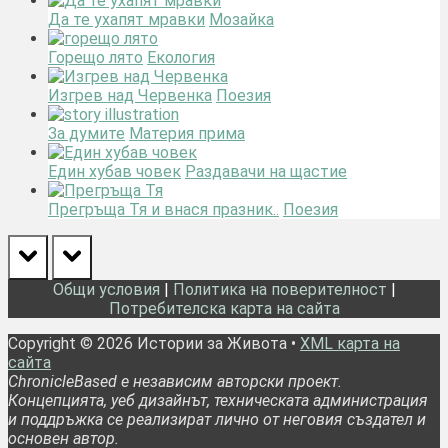
Да те ухапят мравки
Мозайка
Горещо лято
Екология
Изгрев над Червенка
Поезия
За думите
Материя прима
Един хубав човек
Раздавачи на щастие
Прегръща Тя и внася празник..
Поезия
prev
next
Общи условия
|
Политика на поверителност
|
Потребителска карта на сайта
Copyright © 2026 Истории за Живота •
XML карта на
сайта
ChronicleBased е независим авторски проект.
Концепцията, уеб дизайнът, техническата администрация
и поддръжка се реализират лично от неговия създател и
основен автор.