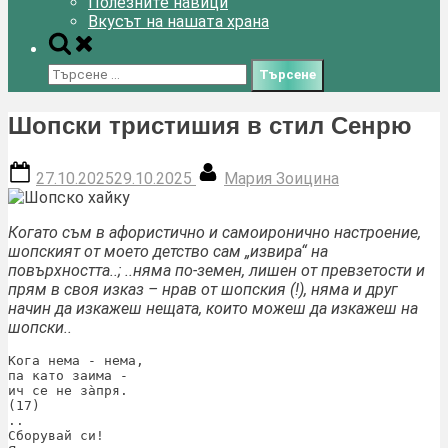
Полезните навици
Вкусът на нашата храна
Toggle
search
Търсене
form
за:
Шопски тристишия в стил Сенрю
Posted
By
27.10.2025
29.10.2025
Мария Зоицина
on
Когато съм в афористично и самоиронично настроение,
шопският от моето детство сам „извира“ на
повърхността..; ..няма по-земен, лишен от превзетости и
прям в своя изказ – нрав от шопския (!), няма и друг
начин да изкажеш нещата, които можеш да изкажеш на
шопски..
Кога нема - нема,
па като заима -
ич се не зàпря.
(17)
..
Сборувай си!