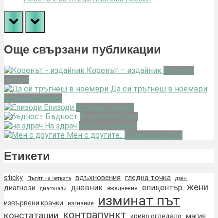
prev
next
Още свързани публикации
Коренът – издайник
Японска
поезия
Да си тръгнеш в ноември
Японска поезия
Епизоди
Японска поезия
Бъдност
Японска поезия
На здрач
Японска поезия
Мен с другите..
Японска поезия
Етикети
вдъхновения
гледна точка
sticky
Пътят на четката
дзен
жени
дневник
епицентър
диагнози
ежедневия
диагонали
изминат път
извървени крачки
изгнание
контрапункт
констатации
магия
криво огледало