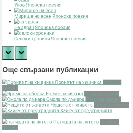
Улов
Японска поезия
Мирише на есен
Японска поезия
На здрач
Японска поезия
Селски хроники
Японска поезия
prev
next
Още свързани публикации
Поривът на хищника
Японска
поезия
Време за чистка
Японска поезия
Смола по дънера
Японска поезия
Нещата от живота
Японска поезия
Хайку от предградията
Японска поезия
Пътищата на лятото
Японска
поезия