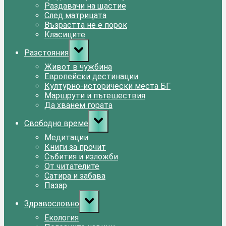
Раздавачи на щастие
След матрицата
Възрастта не е порок
Класиците
Toggle
Разстояния
sub-
menu
Живот в чужбина
Европейски дестинации
Културно-исторически места БГ
Маршрути и пътешествия
Да хванем гората
Toggle
Свободно време
sub-
menu
Медитации
Книги за прочит
Събития и изложби
От читателите
Сатира и забава
Пазар
Toggle
Здравословно
sub-
menu
Екология