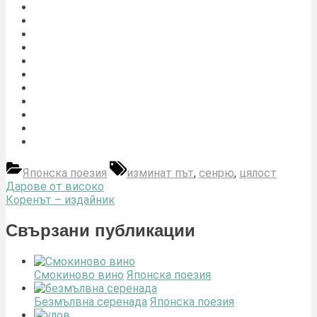
Tags:
Японска поезия
изминат път
,
сенрю
,
цялост
Навигация
Previous
Дарове от високо
Post:
Next
Коренът – издайник
Post:
Свързани публикации
Смокиново вино
Японска поезия
Безмълвна серенада
Японска поезия