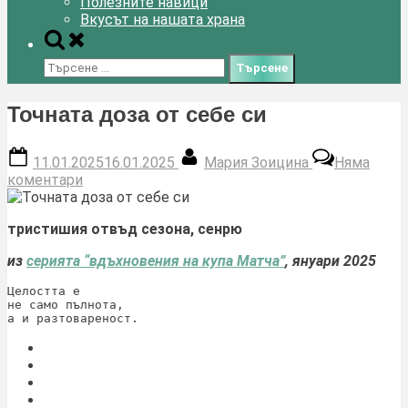
Полезните навици
Вкусът на нашата храна
Toggle
search
Търсене
form
за:
Точната доза от себе си
Posted
By
11.01.2025
16.01.2025
Мария Зоицина
Няма
on
за
коментари
Точната
доза
тристишия отвъд сезона, сенрю
от
себе
из
серията “вдъхновения на купа Матча”
, януари 2025
си
Целостта е 
не само пълнота, 
а и разтовареност.