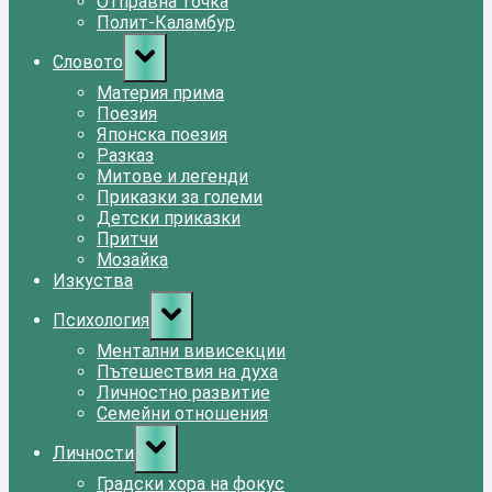
Отправна точка
Полит-Каламбур
Toggle
Словото
sub-
menu
Материя прима
Поезия
Японска поезия
Разказ
Митове и легенди
Приказки за големи
Детски приказки
Притчи
Мозайка
Изкуства
Toggle
Психология
sub-
menu
Ментални вивисекции
Пътешествия на духа
Личностно развитие
Семейни отношения
Toggle
Личности
sub-
menu
Градски хора на фокус