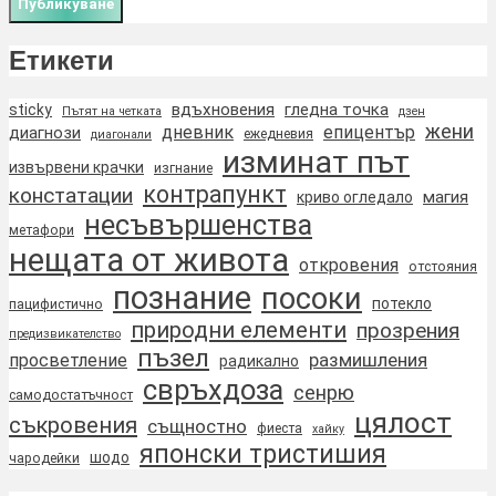
Етикети
вдъхновения
гледна точка
sticky
Пътят на четката
дзен
жени
дневник
епицентър
диагнози
ежедневия
диагонали
изминат път
извървени крачки
изгнание
контрапункт
констатации
магия
криво огледало
несъвършенства
метафори
нещата от живота
откровения
отстояния
познание
посоки
потекло
пацифистично
природни елементи
прозрения
предизвикателство
пъзел
размишления
просветление
радикално
свръхдоза
сенрю
самодостатъчност
цялост
съкровения
същностно
фиеста
хайку
японски тристишия
шодо
чародейки