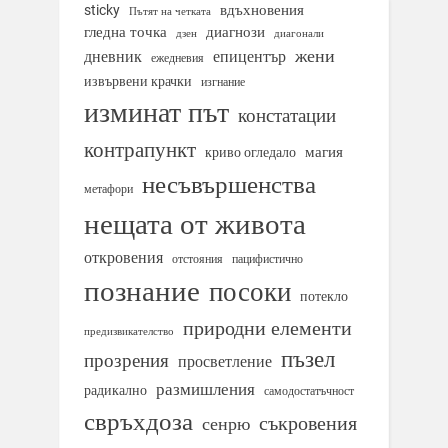
вдъхновения
sticky
Пътят на четката
гледна точка
диагнози
дзен
диагонали
жени
дневник
епицентър
ежедневия
извървени крачки
изгнание
изминат път
констатации
контрапункт
магия
криво огледало
несъвършенства
метафори
нещата от живота
откровения
отстояния
пацифистично
познание
посоки
потекло
природни елементи
предизвикателство
пъзел
прозрения
просветление
размишления
радикално
самодостатъчност
свръхдоза
съкровения
сенрю