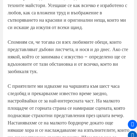
техните майстори. Усещаше се как всичко е изработено с
любов, как са вложени труд и въображение в
сътворяването на красиви и оригинални неща, които ми
си искаше да изкупя от всеки щанд.
Спомням си, че тогава си взех любимите обеци, които
представляват дъбови листчета, и нося и до днес. Ако сте
някой, който се занимава с изкуство – определено ще се
вдъхновите от тази обстановка и от всичко, което ви
заобикаля тук.
С приятелите ми идвахме на чаршията към шест часа
следобяд и прекарвахме известно време заедно,
настройвайки се за най-интересната част. На малкото
площадче от горната страна се намираше сцената, която
поднасяше страхотни представления през цялата вечер.
Настанявахме се на малкото бордюрче докато още
нямаше хора и се наслаждавахме на изпълнителите, които