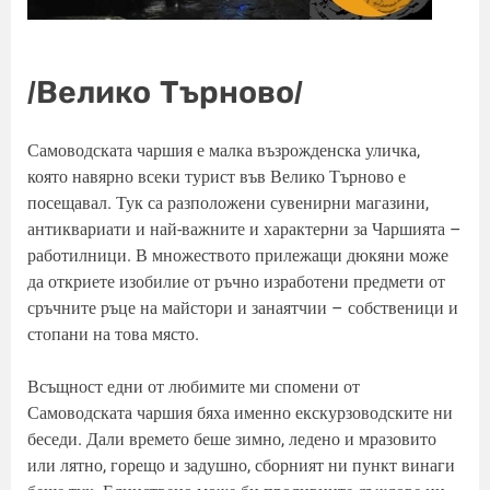
/Велико Търново/
Самоводската чаршия е малка възрожденска уличка,
която навярно всеки турист във Велико Търново е
посещавал. Тук са разположени сувенирни магазини,
антиквариати и най-важните и характерни за Чаршията –
работилници. В множеството прилежащи дюкяни може
да откриете изобилие от ръчно изработени предмети от
сръчните ръце на майстори и занаятчии – собственици и
стопани на това място.
Всъщност едни от любимите ми спомени от
Самоводската чаршия бяха именно екскурзоводските ни
беседи. Дали времето беше зимно, ледено и мразовито
или лятно, горещо и задушно, сборният ни пункт винаги