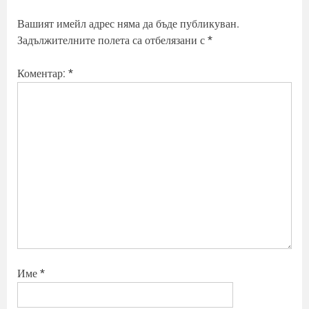
i
t
o
P
Вашият имейл адрес няма да бъде публикуван.
u
o
Задължителните полета са отбелязани с
*
s
s
P
t
Коментар:
*
o
:
s
t
:
Име
*