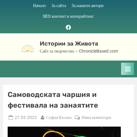
Skip
Начало
За сайта
За нашите автори
to
SEO контент и копирайтинг
content
Facebook
page
Истории за Живота
Сайт за творчество – ChronicleBased.com
Самоводската чаршия и
фестивала на занаятите
Posted
By
за
27.03.2023
София Късева
Няма коментари
on
Самоводската
чаршия
и