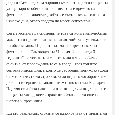
дори и Самоводската чаршия гъмжи от народ и по цялата
улица цари особено оживление. Това е времето на
фестивала на занаятите, който се състои всяка година за
няколко дни, около средата на месец септември.
Сега е момента да спомена, че това са моите най-любими
моменти и преживявания на занаятчийската уличка, като
ви обясня защо. Първият път, когато присъствах на
фестивала на Самоводската Чаршия, беше преди 3
години. Още тогава той се превърна в мое любимо
събитие, от провеждащите се в града. През топлите
септемврийски дни, в които се състоеше, прииждаха хора
от всички части на страната, за да видят многобройните
дюкяни и сергии на занаятчии – също от цяла България.
Над тях сега бяха накичени цветни чадъри по дължината
на цялата улица, което правеше обстановката още по-
шарена и празнична.
Когато разглеждах стоките, се вдъхновявах от таланта на