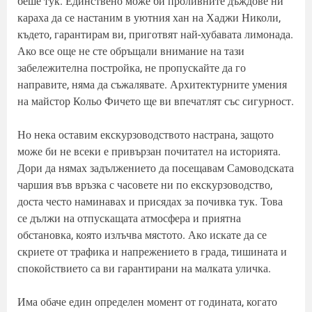
беше тук. Единствено може би проливните дъждове ни
караха да се настаним в уютния хан на Хаджи Николи,
където, гарантирам ви, приготвят най-хубавата лимонада.
Ако все още не сте обръщали внимание на тази
забележителна постройка, не пропускайте да го
направите, няма да съжалявате. Архитектурните умения
на майстор Кольо Фичето ще ви впечатлят със сигурност.
Но нека оставим екскурзоводството настрана, защото
може би не всеки е привързан почитател на историята.
Дори да нямах задължението да посещавам Самоводската
чаршия във връзка с часовете ни по екскурзоводство,
доста често наминавах и присядах за почивка тук. Това
се дължи на отпускащата атмосфера и приятна
обстановка, която излъчва мястото. Ако искате да се
скриете от трафика и напрежението в града, тишината и
спокойствието са ви гарантирани на малката уличка.
Има обаче един определен момент от годината, когато