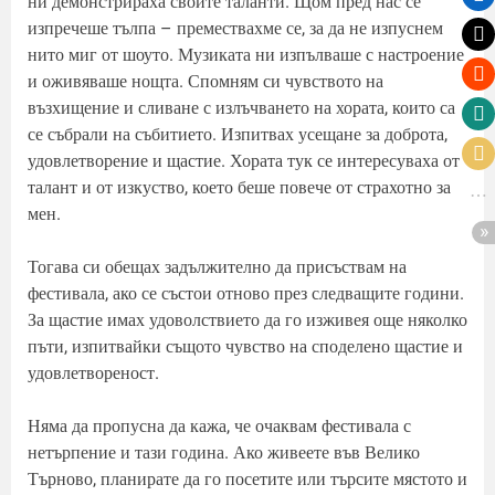
ни демонстрираха своите таланти. Щом пред нас се
изпречеше тълпа – премествахме се, за да не изпуснем
нито миг от шоуто. Музиката ни изпълваше с настроение
и оживяваше нощта. Спомням си чувството на
възхищение и сливане с излъчването на хората, които са
се събрали на събитието. Изпитвах усещане за доброта,
удовлетворение и щастие. Хората тук се интересуваха от
талант и от изкуство, което беше повече от страхотно за
мен.
Тогава си обещах задължително да присъствам на
фестивала, ако се състои отново през следващите години.
За щастие имах удоволствието да го изживея още няколко
пъти, изпитвайки същото чувство на споделено щастие и
удовлетвореност.
Няма да пропусна да кажа, че очаквам фестивала с
нетърпение и тази година. Ако живеете във Велико
Търново, планирате да го посетите или търсите мястото и