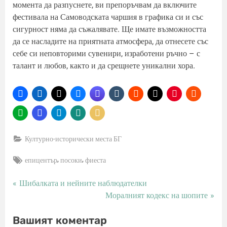
момента да разпуснете, ви препоръчвам да включите
фестивала на Самоводската чаршия в графика си и със
сигурност няма да съжалявате. Ще имате възможността
да се насладите на приятната атмосфера, да отнесете със
себе си неповторими сувенири, изработени ръчно – с
талант и любов, както и да срещнете уникални хора.
Културно-исторически места БГ
Tags:
,
,
епицентър
посоки
фиеста
P
Шибалката и нейните наблюдателки
Навигация
r
N
Моралният кодекс на шопите
e
e
Вашият коментар
v
x