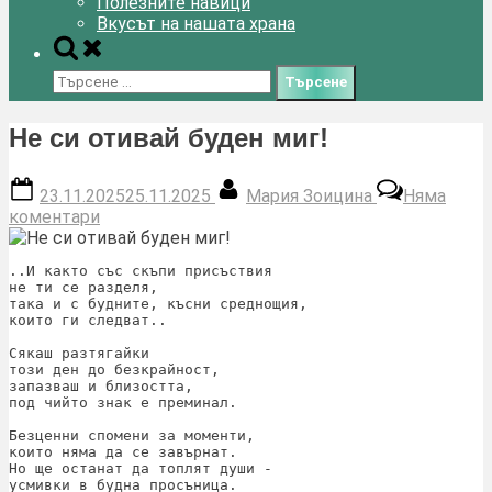
Полезните навици
Вкусът на нашата храна
Toggle
search
Търсене
form
за:
Не си отивай буден миг!
Posted
By
23.11.2025
25.11.2025
Мария Зоицина
Няма
on
за
коментари
Не
си
..И както със скъпи присъствия
отивай
не ти се разделя,
буден
така и с будните, късни среднощия,
миг!
които ги следват..
Сякаш разтягайки 
този ден до безкрайност,
запазваш и близостта, 
под чийто знак е преминал.
Безценни спомени за моменти,
които няма да се завърнат.
Но ще останат да топлят души - 
усмивки в будна просъница.