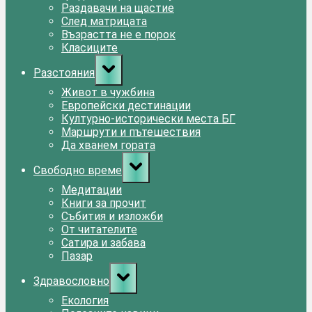
Раздавачи на щастие
След матрицата
Възрастта не е порок
Класиците
Toggle
Разстояния
sub-
menu
Живот в чужбина
Европейски дестинации
Културно-исторически места БГ
Маршрути и пътешествия
Да хванем гората
Toggle
Свободно време
sub-
menu
Медитации
Книги за прочит
Събития и изложби
От читателите
Сатира и забава
Пазар
Toggle
Здравословно
sub-
menu
Екология