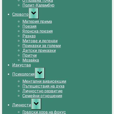
Отправна точка
Полит-Каламбур
Toggle
Словото
sub-
menu
Материя прима
Поезия
Японска поезия
Разказ
Митове и легенди
Приказки за големи
Детски приказки
Притчи
Мозайка
Изкуства
Toggle
Психология
sub-
menu
Ментални вивисекции
Пътешествия на духа
Личностно развитие
Семейни отношения
Toggle
Личности
sub-
menu
Градски хора на фокус