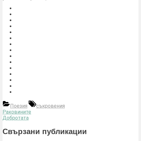
Tags:
Поезия
съкровения
Навигация
Previous
Раковините
Post:
Next
Добротата
Post:
Свързани публикации