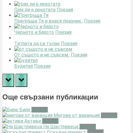
Грях ли е лекотата
Поезия
Прегръща Тя и внася празник..
Поезия
Черното и бялото
Поезия
Титлата да си тъпак
Поезия
От същото и не съвсем..
Поезия
Будител
Поезия
prev
next
Още свързани публикации
Биле
Поезия
Мигове от ваканция
Поезия
Активи
Поезия
На Щастливеца
Поезия
Оскъдна прелест
Поезия