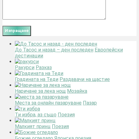
До Тасос и назад – ден последен
Европейски
дестинации
Ракурси
Разказ
Градината на Теди
Раздавачи на щастие
Наричане за лека нощ
Мозайка
Места за онлайн пазаруване
Пазар
Ти избра, аз също
Поезия
Малкият принц
Поезия
Божие огледало
Японска поезия