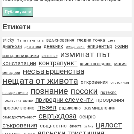
Етикети
вдъхновения
гледна точка
sticky
Пътят на четката
дзен
жени
дневник
епицентър
диагнози
ежедневия
диагонали
изминат път
извървени крачки
изгнание
контрапункт
констатации
магия
криво огледало
несъвършенства
метафори
нещата от живота
откровения
отстояния
познание
посоки
потекло
пацифистично
природни елементи
прозрения
предизвикателство
пъзел
размишления
просветление
радикално
свръхдоза
сенрю
самодостатъчност
цялост
съкровения
същностно
фиеста
хайку
японски тристишия
шодо