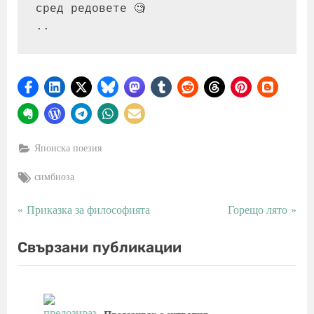
сред редовете 🧐️
..
Японска поезия
Tags:
симбиоза
P
N
Приказка за философията
Горещо лято
Навигация
r
e
e
x
Свързани публикации
v
t
i
P
o
o
u
s