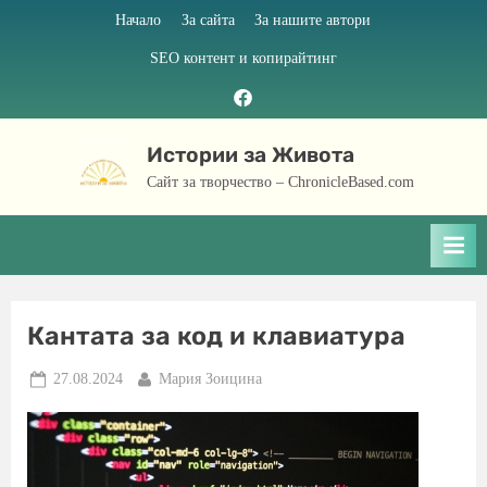
Skip
Начало
За сайта
За нашите автори
to
SEO контент и копирайтинг
content
Facebook
page
Истории за Живота
Сайт за творчество – ChronicleBased.com
Кантата за код и клавиатура
Posted
By
27.08.2024
Мария Зоицина
on