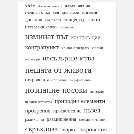
вдъхновения
sticky
Пътят на четката
гледна точка
диагнози
дзен
диагонали
жени
дневник
епицентър
ежедневия
извървени крачки
изгнание
изминат път
констатации
контрапункт
магия
криво огледало
несъвършенства
метафори
нещата от живота
откровения
отстояния
пацифистично
познание
посоки
потекло
природни елементи
предизвикателство
пъзел
прозрения
просветление
размишления
радикално
самодостатъчност
свръхдоза
съкровения
сенрю