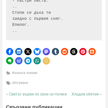
- пъстри листа.
..
Стопи се дъха ти
заедно с първия сняг.
Епилог.
..
Японска поезия
Tags:
сбогуване
P
N
Светът върви по свои си пътеки
Хладни обятия
Навигация
r
e
e
x
Свързани публикации