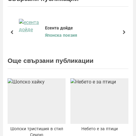
v
t
i
P
o
o
u
s
Есента дойде
s
t
prev
next
Японска поезия
P
:
o
s
Още свързани публикации
t
:
Шопски тристишия в стил
Небето е за птици
Сенрю