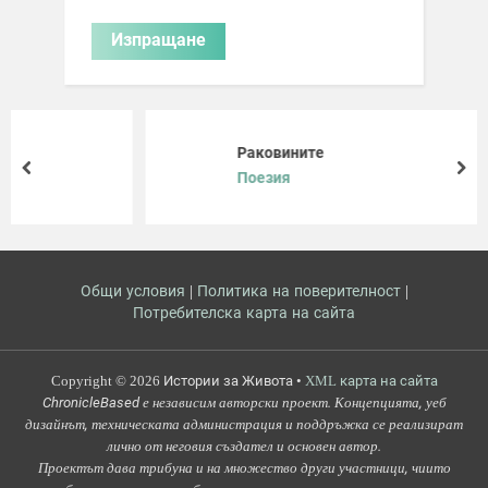
Раковините
prev
nex
Поезия
Общи условия
|
Политика на поверителност
|
Потребителска карта на сайта
Copyright © 2026 Истории за Живота •
XML карта на сайта
ChronicleBased е независим авторски проект. Концепцията, уеб
дизайнът, техническата администрация и поддръжка се реализират
лично от неговия създател и основен автор.
Проектът дава трибуна и на множество други участници, чиито