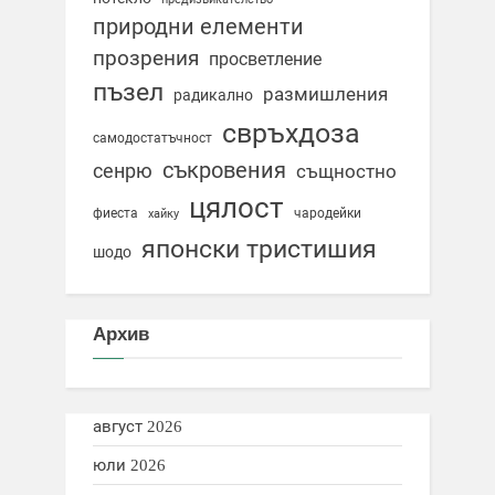
природни елементи
прозрения
просветление
пъзел
размишления
радикално
свръхдоза
самодостатъчност
съкровения
сенрю
същностно
цялост
фиеста
чародейки
хайку
японски тристишия
шодо
Архив
август 2026
юли 2026