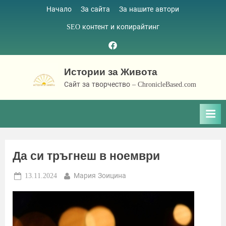
Skip
Начало
За сайта
За нашите автори
to
SEO контент и копирайтинг
content
Facebook
page
Истории за Живота
Сайт за творчество – ChronicleBased.com
Да си тръгнеш в ноември
Posted
By
13.11.2024
Мария Зоицина
on