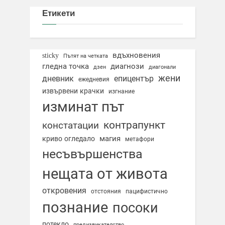
Етикети
вдъхновения
sticky
Пътят на четката
гледна точка
диагнози
дзен
диагонали
жени
дневник
епицентър
ежедневия
извървени крачки
изгнание
изминат път
контрапункт
констатации
магия
криво огледало
метафори
несъвършенства
нещата от живота
откровения
отстояния
пацифистично
познание
посоки
потекло
предизвикателство