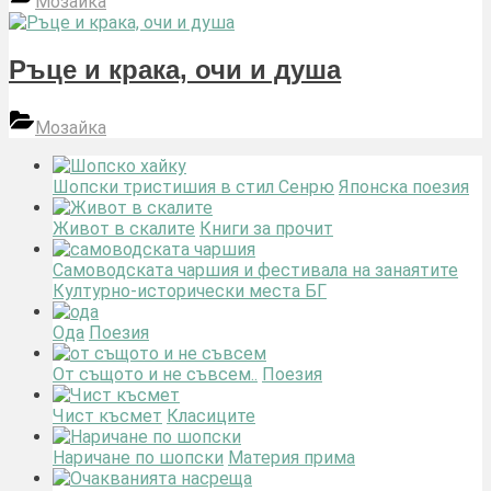
Мозайка
Ръце и крака, очи и душа
Мозайка
Шопски тристишия в стил Сенрю
Японска поезия
Живот в скалите
Книги за прочит
Самоводската чаршия и фестивала на занаятите
Културно-исторически места БГ
Ода
Поезия
От същото и не съвсем..
Поезия
Чист късмет
Класиците
Наричане по шопски
Материя прима