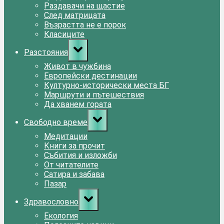
Раздавачи на щастие
След матрицата
Възрастта не е порок
Класиците
Toggle
Разстояния
sub-
menu
Живот в чужбина
Европейски дестинации
Културно-исторически места БГ
Маршрути и пътешествия
Да хванем гората
Toggle
Свободно време
sub-
menu
Медитации
Книги за прочит
Събития и изложби
От читателите
Сатира и забава
Пазар
Toggle
Здравословно
sub-
menu
Екология