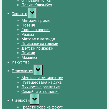
Отправна точка
Полит-Каламбур
Toggle
Словото
sub-
menu
Материя прима
Поезия
Японска поезия
Разказ
Митове и легенди
Приказки за големи
Детски приказки
Притчи
Мозайка
Изкуства
Toggle
Психология
sub-
menu
Ментални вивисекции
Пътешествия на духа
Личностно развитие
Семейни отношения
Toggle
Личности
sub-
menu
Градски хора на фокус