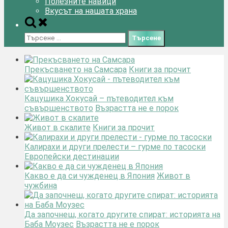
Полезните навици
Вкусът на нашата храна
Toggle
search
Търсене
form
за:
Прекъсването на Самсара
Книги за прочит
Кацушика Хокусай – пътеводител към
съвършенството
Възрастта не е порок
Живот в скалите
Книги за прочит
Калирахи и други прелести – гурме по тасоски
Европейски дестинации
Какво е да си чужденец в Япония
Живот в
чужбина
Да започнеш, когато другите спират: историята на
Баба Моузес
Възрастта не е порок