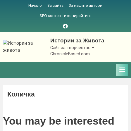
Skip
Начало
За сайта
За нашите автори
to
SEO контент и копирайтинг
content
Facebook
page
Истории за Живота
Сайт за творчество –
ChronicleBased.com
Количка
You may be interested