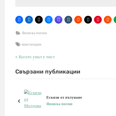
Японска поезия
Tags:
констатации
P
Когато умът е чист
Навигация
r
e
Свързани публикации
v
i
o
u
Ескизи от пътуване
s
prev
Японска поезия
P
o