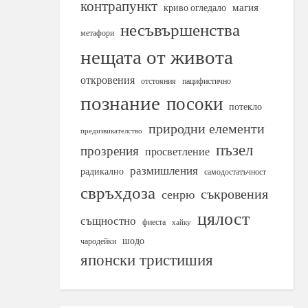
контрапункт
магия
криво огледало
несъвършенства
метафори
нещата от живота
откровения
отстояния
пацифистично
познание
посоки
потекло
природни елементи
предизвикателство
пъзел
прозрения
просветление
размишления
радикално
самодостатъчност
свръхдоза
съкровения
сенрю
цялост
същностно
фиеста
хайку
шодо
чародейки
японски тристишия