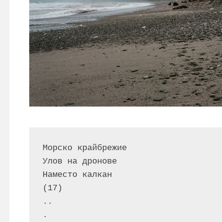
Морско крайбрежие

Улов на дронове

Наместо калкан

(17)

..

.