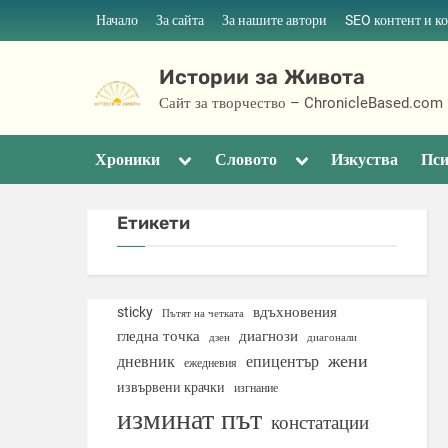
Skip
Начало
За сайта
За нашите автори
SEO контент и к
to
content
Истории за Живота
Сайт за творчество – ChronicleBased.com
Toggle
Toggle
Хроники
Словото
Изкуства
Пси
sub-
sub-
menu
menu
Етикети
вдъхновения
sticky
Пътят на четката
гледна точка
диагнози
дзен
диагонали
жени
дневник
епицентър
ежедневия
извървени крачки
изгнание
изминат път
констатации