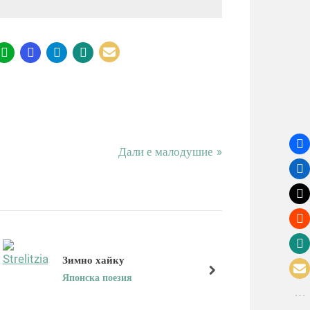
N
Дали е малодушие
e
x
t
P
o
s
Зимно хайку
Г
t
next
Японска поезия
Я
: