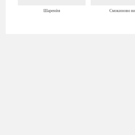
Шаренѝя
Смокиново в