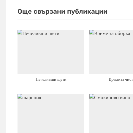
s
Още свързани публикации
t
:
Печеливши щети
Време за чис