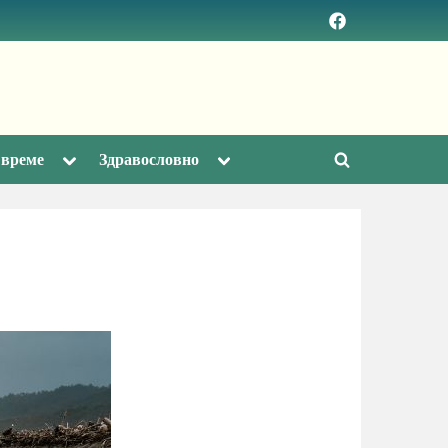
Facebook
page
Toggle
Toggle
 време
Здравословно
Toggle
sub-
sub-
menu
menu
search
form