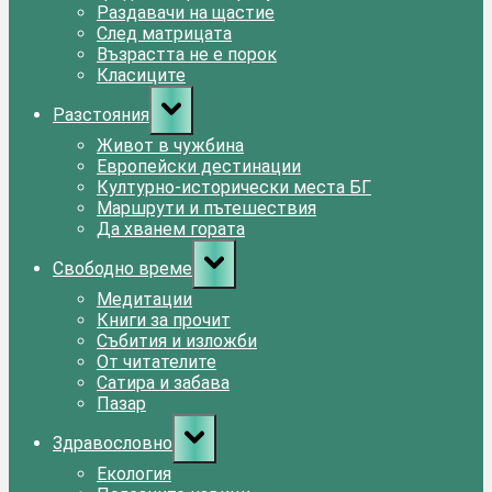
Раздавачи на щастие
След матрицата
Възрастта не е порок
Класиците
Toggle
Разстояния
sub-
menu
Живот в чужбина
Европейски дестинации
Културно-исторически места БГ
Маршрути и пътешествия
Да хванем гората
Toggle
Свободно време
sub-
menu
Медитации
Книги за прочит
Събития и изложби
От читателите
Сатира и забава
Пазар
Toggle
Здравословно
sub-
menu
Екология