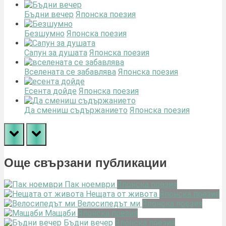
Бъдни вечер
Японска поезия
Безшумно
Японска поезия
Сапун за душата
Японска поезия
Вселената се забавлява
Японска поезия
Есента дойде
Японска поезия
Да смениш съдържанието
Японска поезия
prev
next
Още свързани публикации
Пак ноември
Японска поезия
Нещата от живота
Японска поезия
Велосипедът ми
Японска поезия
Мащаби
Японска поезия
Бъдни вечер
Японска поезия