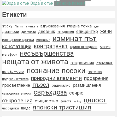
Вода и огън
Японска поезия
Етикети
вдъхновения
гледна точка
sticky
Пътят на четката
дзен
жени
дневник
епицентър
диагнози
ежедневия
диагонали
изминат път
извървени крачки
изгнание
контрапункт
констатации
магия
криво огледало
несъвършенства
метафори
нещата от живота
откровения
отстояния
познание
посоки
потекло
пацифистично
природни елементи
прозрения
предизвикателство
пъзел
размишления
просветление
радикално
свръхдоза
сенрю
самодостатъчност
цялост
съкровения
същностно
фиеста
хайку
японски тристишия
шодо
чародейки