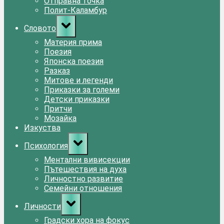
Отправна точка
Полит-Каламбур
Toggle
Словото
sub-
menu
Материя прима
Поезия
Японска поезия
Разказ
Митове и легенди
Приказки за големи
Детски приказки
Притчи
Мозайка
Изкуства
Toggle
Психология
sub-
menu
Ментални вивисекции
Пътешествия на духа
Личностно развитие
Семейни отношения
Toggle
Личности
sub-
menu
Градски хора на фокус