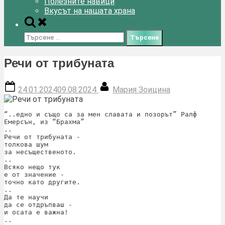
Полезните навици
Вкусът на нашата храна
Toggle
search
Търсене
form
за:
Речи от трибуната
Posted
By
24.01.2024
09.08.2024
Мария Зоицина
on
“..едно и също са за мен славата и позорът” Ралф 
Емерсън, из “Брахма”
..
Речи от трибуната -
толкова шум
за несъщественото.
..
Всяко нещо тук
е от значение -
точно като другите.
..
Да те научи
да се отдръпваш -
и осата е важна!
..