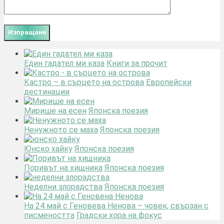
Един гадател ми каза
Книги за прочит
Кастро – в сърцето на острова
Европейски
дестинации
Мирише на есен
Японска поезия
Ненужното се маха
Японска поезия
Юнско хайку
Японска поезия
Поривът на хищника
Японска поезия
Неделни злорадства
Японска поезия
На 24 май с Геновева Ненова – човек, свързан с
писмеността
Градски хора на фокус