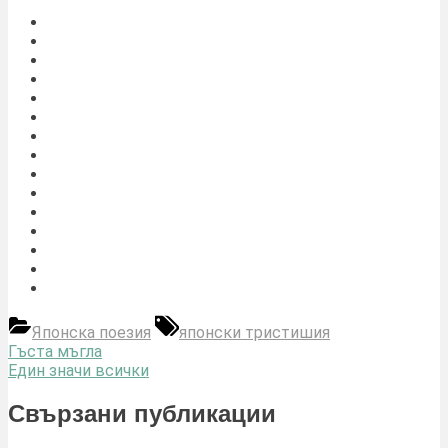
Tags:
Японска поезия
японски тристишия
Навигация
Previous
Гъста мъгла
Post:
Next
Един значи всички
Post:
Свързани публикации