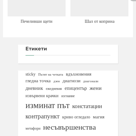
Печеливши щети
Шал от коприна
Етикети
вдъхновения
sticky
Пътят на четката
гледна точка
диагнози
дзен
диагонали
жени
дневник
епицентър
ежедневия
извървени крачки
изгнание
изминат път
констатации
контрапункт
магия
криво огледало
несъвършенства
метафори