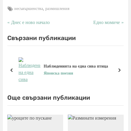
Tags:
,
несъвършенства
размишления
P
N
Днес е ново начало
Едно момиче
Навигация
r
e
e
x
Свързани публикации
v
t
i
P
o
o
u
s
Наблюденията на една сива птица
s
t
prev
next
Японска поезия
P
:
o
s
Още свързани публикации
t
: