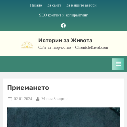
Skip
Начало
За сайта
За нашите автори
to
SEO контент и копирайтинг
content
Facebook
page
Истории за Живота
Сайт за творчество – ChronicleBased.com
Приемането
Posted
By
02.01.2024
Мария Зоицина
on