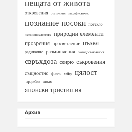
нещата от живота
откровения
отстояния
пацифистично
познание
посоки
потекло
природни елементи
предизвикателство
пъзел
прозрения
просветление
размишления
радикално
самодостатъчност
свръхдоза
съкровения
сенрю
цялост
същностно
фиеста
хайку
шодо
чародейки
японски тристишия
Архив