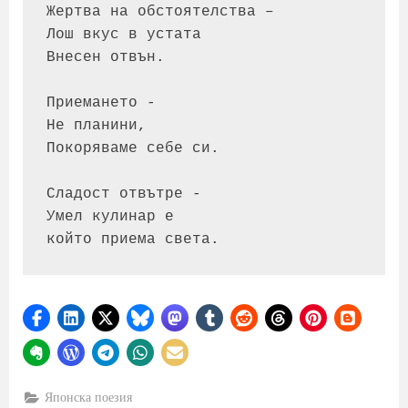
Жертва на обстоятелства –

Лош вкус в устата

Внесен отвън.

Приемането -

Не планини,

Покоряваме себе си.

Сладост отвътре -

Умел кулинар е

който приема света.
Японска поезия